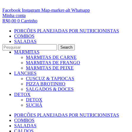
Facebook
Instagram
Map-marker-alt
Whatsapp
Minha conta
R$
0,00
0
Carrinho
PORÇÕES PLANEJADAS POR NUTRICIONISTAS​
COMBOS
SALADAS
CALDOS
Search
MARMITAS
MARMITAS DE CARNE
MARMITAS DE FRANGO
MARMITAS DE PEIXE
LANCHES
CUSCUZ & TAPIOCAS
PIZZA BROTINHO
SALGADOS & DOCES
DETOX
DETOX
SUCHÁ
PORÇÕES PLANEJADAS POR NUTRICIONISTAS​
COMBOS
SALADAS
CALDOS