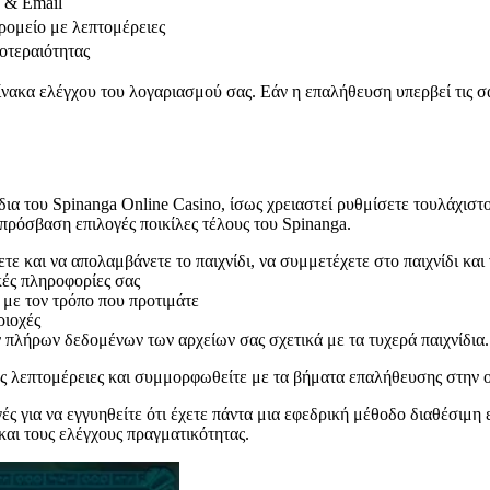
& Email
ρομείο με λεπτομέρειες
οτεραιότητας
κα ελέγχου του λογαριασμού σας. Εάν η επαλήθευση υπερβεί τις σαρ
ίδια του Spinanga Online Casino, ίσως χρειαστεί ρυθμίσετε τουλάχισ
πρόσβαση επιλογές ποικίλες τέλους του Spinanga.
τε και να απολαμβάνετε το παιχνίδι, να συμμετέχετε στο παιχνίδι και
ές πληροφορίες σας
 με τον τρόπο που προτιμάτε
ριοχές
πλήρων δεδομένων των αρχείων σας σχετικά με τα τυχερά παιχνίδια.
ες λεπτομέρειες και συμμορφωθείτε με τα βήματα επαλήθευσης στην 
 για να εγγυηθείτε ότι έχετε πάντα μια εφεδρική μέθοδο διαθέσιμη 
 και τους ελέγχους πραγματικότητας.