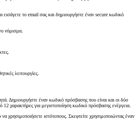
α εισάγετε το email σας και δημιουργήστε έναν secure κωδικό
νο νόμισμα.
κτες.
ητικές λειτουργίες.
ητά. Δημιουργήστε έναν κωδικό πρόσβασης που είναι και οι δύο
πό 12 χαρακτήρες για μεγιστοποίηση κωδικό πρόσβασης ενέργεια.
 να χρησιμοποιήσετε ιστότοπους. Σκεφτείτε χρησιμοποιώντας έναν