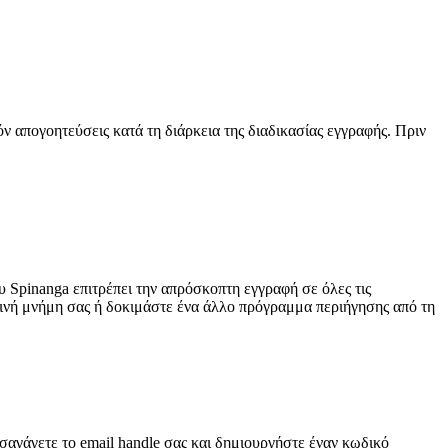
ν απογοητεύσεις κατά τη διάρκεια της διαδικασίας εγγραφής. Πριν
ου Spinanga επιτρέπει την απρόσκοπτη εγγραφή σε όλες τις
ινή μνήμη σας ή δοκιμάστε ένα άλλο πρόγραμμα περιήγησης από τη
ισαγάγετε το email handle σας και δημιουργήστε έναν κωδικό