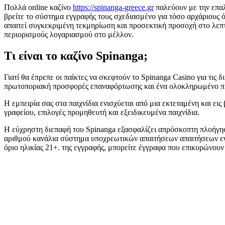
Πολλά online καζίνο
https://spinanga-greece.gr
παλεύουν με την επαλ
βρείτε το σύστημα εγγραφής τους σχεδιασμένο για τόσο αρχάριους ό
απαιτεί συγκεκριμένη τεκμηρίωση και προσεκτική προσοχή στο λεπ
περιορισμούς λογαριασμού στο μέλλον.
Τι είναι το καζίνο Spinanga;
Γιατί θα έπρεπε οι παίκτες να σκεφτούν το Spinanga Casino για τις
πρωτοποριακή προσφορές επαναφόρτωσης και ένα ολοκληρωμένο πρό
Η εμπειρία σας στα παιχνίδια ενισχύεται από μια εκτεταμένη και ει
γραφείου, επιλογές προμηθευτή και εξειδικευμένα παιχνίδια.
Η εύχρηστη διεπαφή του Spinanga εξασφαλίζει απρόσκοπτη πλοήγησ
αριθμού κανάλια σύστημα υποχρεωτικών απαιτήσεων απαιτήσεων εγγ
όριο ηλικίας 21+. της εγγραφής, μπορείτε έγγραφα που επικυρώνουν