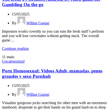
Gambling On the go
15/05/2025
By
Willian Gaspar
Impostors works covertly so you can ruin the fresh staff’s perform
and you will lose crewmates without getting stuck. The overall
game ...
Continue reading
11
maio
Uncategorized
Porn Homosexual: Videos Adult, mamadas, penes
grandes y sexo Pornhub
15/05/2025
By
Willian Gaspar
Visualize gorgeous jocks searching for other men with an enormous
manhood, desperate to get their hands on his grand hard-on to deep