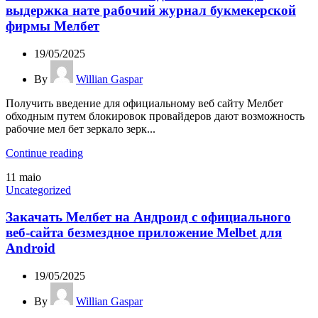
выдержка нате рабочий журнал букмекерской
фирмы Мелбет
19/05/2025
By
Willian Gaspar
Получить введение для официальному веб сайту Мелбет
обходным путем блокировок провайдеров дают возможность
рабочие мел бет зеркало зерк...
Continue reading
11
maio
Uncategorized
Закачать Мелбет на Андроид с официального
веб-сайта безмездное приложение Melbet для
Android
19/05/2025
By
Willian Gaspar