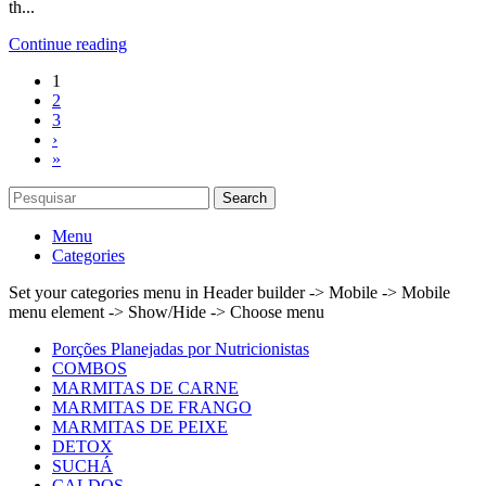
th...
Continue reading
1
2
3
›
»
Search
Menu
Categories
Set your categories menu in Header builder -> Mobile -> Mobile
menu element -> Show/Hide -> Choose menu
Porções Planejadas por Nutricionistas
COMBOS
MARMITAS DE CARNE
MARMITAS DE FRANGO
MARMITAS DE PEIXE
DETOX
SUCHÁ
CALDOS