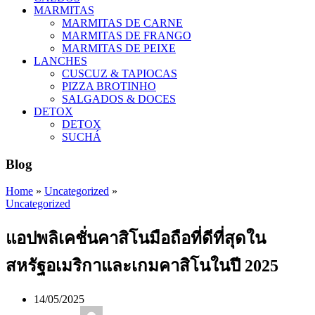
MARMITAS
MARMITAS DE CARNE
MARMITAS DE FRANGO
MARMITAS DE PEIXE
LANCHES
CUSCUZ & TAPIOCAS
PIZZA BROTINHO
SALGADOS & DOCES
DETOX
DETOX
SUCHÁ
Blog
Home
»
Uncategorized
»
Uncategorized
แอปพลิเคชั่นคาสิโนมือถือที่ดีที่สุดใน
สหรัฐอเมริกาและเกมคาสิโนในปี 2025
14/05/2025