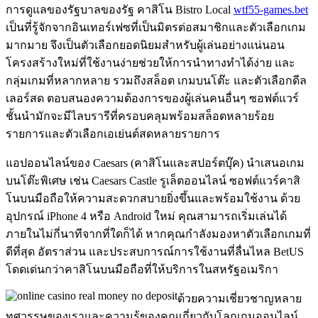
การดูแลของรัฐบาลของรัฐ คาสิโน Bistro Local
wtf55-games.bet
เป็นที่รู้จักจากอินเทอร์เฟซที่เป็นมิตรต่อสมาชิกและตัวเลือกเกม
มากมาย จึงเป็นตัวเลือกยอดนิยมสำหรับผู้เล่นอย่างแน่นอน
โครงสร้างใหม่ที่ใช้งานง่ายช่วยให้การนำทางทำได้ง่าย และ
กลุ่มเกมที่หลากหลาย รวมถึงสล็อต เกมบนโต๊ะ และตัวเลือกดีล
เลอร์สด ตอบสนองความต้องการของผู้เล่นคนอื่นๆ ซอฟต์แวร์
ชั้นนำมักจะมีไลบรารีที่ครอบคลุมพร้อมสล็อตหลายร้อย
รายการและตัวเลือกเอเย่นต์สดหลายรายการ
แอปออนไลน์ของ Caesars (คาสิโนและสปอร์ตบุ๊ค) นำเสนอเกม
บนโต๊ะพิเศษ เช่น Caesars Castle รูเล็ตออนไลน์ ซอฟต์แวร์คาสิ
โนบนมือถือให้ความสะดวกสบายยิ่งขึ้นและพร้อมใช้งาน ด้วย
อุปกรณ์ iPhone 4 หรือ Android ใหม่ คุณสามารถเริ่มเล่นได้
ภายในไม่กี่นาทีจากที่ใดก็ได้ หากคุณกำลังมองหาตัวเลือกเกมที่
ดีที่สุด อัตราส่วน และประสบการณ์การใช้งานที่ลื่นไหล BetUS
โดดเด่นกว่าคาสิโนบนมือถือที่ให้บริการในสหรัฐอเมริกา
ด้วยความเชี่ยวชาญหลาย
ทศวรรษของเราและความรู้ของคุณเกี่ยวกับโลกเกมออนไลน์