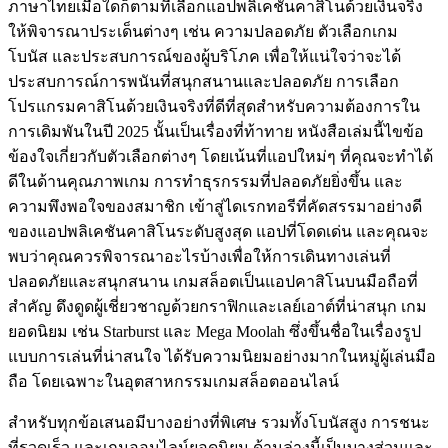
ภาษาไทยเมื่อใดก็ตามที่เลือกแอปพลิเคชันคาสิโนด้วยเงินจริง
ให้พิจารณาประเด็นต่างๆ เช่น ความปลอดภัย ตัวเลือกเกม
โบนัส และประสบการณ์ของผู้บริโภค เพื่อให้แน่ใจว่าจะได้
ประสบการณ์การพนันที่สนุกสนานและปลอดภัย การเลือก
โปรแกรมคาสิโนด้วยเงินจริงที่ดีที่สุดสำหรับความต้องการใน
การเดิมพันในปี 2025 นั้นเป็นเรื่องที่ท้าทาย หนังสือเล่มนี้ไขข้อ
ข้องใจเกี่ยวกับตัวเลือกต่างๆ โดยเน้นที่แอปใหม่ๆ ที่คุณจะทำได้
ดีในด้านคุณภาพเกม การทำธุรกรรมที่ปลอดภัยยิ่งขึ้น และ
ความพึงพอใจของสมาชิก เข้าสู่ไดเรกทอรีที่คัดสรรมาอย่างดี
ของแอปพลิเคชันคาสิโนระดับสูงสุด แอปที่โดดเด่น และคุณจะ
พบว่าคุณควรพิจารณาอะไรบ้างเพื่อให้การเดินทางเล่นที่
ปลอดภัยและสนุกสนาน เกมสล็อตเป็นแอปคาสิโนบนมือถือที่
สำคัญ ดึงดูดผู้เชี่ยวชาญด้วยกราฟิกและเลย์เอาต์ที่น่าสนุก เกม
ยอดนิยม เช่น Starburst และ Mega Moolah ซึ่งขึ้นชื่อในเรื่องรูป
แบบการเล่นที่น่าสนใจ ได้รับความนิยมอย่างมากในหมู่ผู้เล่นมือ
ถือ โดยเฉพาะในอุตสาหกรรมเกมสล็อตออนไลน์
สำหรับทุกข้อเสนอมีบางอย่างที่พิเศษ รวมทั้งโบนัสสูง การชนะ
ที่รวดเร็ว และเกมออนไลน์ยอดนิยม ด้านล่างนี้เป็นบางส่วนและ