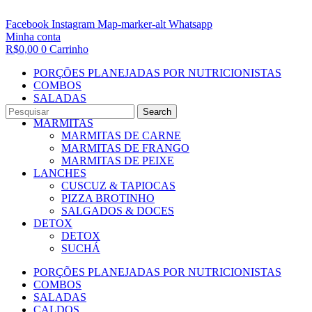
Facebook
Instagram
Map-marker-alt
Whatsapp
Minha conta
R$
0,00
0
Carrinho
PORÇÕES PLANEJADAS POR NUTRICIONISTAS​
COMBOS
SALADAS
CALDOS
Search
MARMITAS
MARMITAS DE CARNE
MARMITAS DE FRANGO
MARMITAS DE PEIXE
LANCHES
CUSCUZ & TAPIOCAS
PIZZA BROTINHO
SALGADOS & DOCES
DETOX
DETOX
SUCHÁ
PORÇÕES PLANEJADAS POR NUTRICIONISTAS​
COMBOS
SALADAS
CALDOS