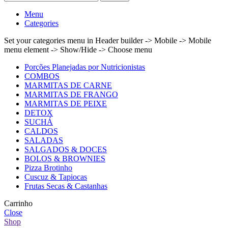
Menu
Categories
Set your categories menu in Header builder -> Mobile -> Mobile
menu element -> Show/Hide -> Choose menu
Porções Planejadas por Nutricionistas
COMBOS
MARMITAS DE CARNE
MARMITAS DE FRANGO
MARMITAS DE PEIXE
DETOX
SUCHÁ
CALDOS
SALADAS
SALGADOS & DOCES
BOLOS & BROWNIES
Pizza Brotinho
Cuscuz & Tapiocas
Frutas Secas & Castanhas
Carrinho
Close
Shop