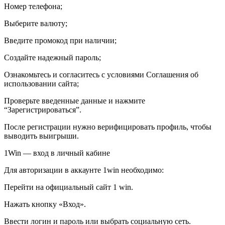
Номер телефона;
Выберите валюту;
Введите промокод при наличии;
Создайте надежный пароль;
Ознакомьтесь и согласитесь с условиями Соглашения об
использовании сайта;
Проверьте введенные данные и нажмите
“Зарегистрироваться”.
После регистрации нужно верифицировать профиль, чтобы
выводить выигрыши.
1Win — вход в личный кабине
Для авторизации в аккаунте 1win необходимо:
Перейти на официальный сайт 1 win.
Нажать кнопку «Вход».
Ввести логин и пароль или выбрать социальную сеть.