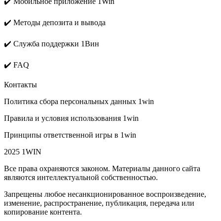
✔️ Мобильное приложение 1Win
✔️ Методы депозита и вывода
✔️ Служба поддержки 1Вин
✔️ FAQ
Контакты
Политика сбора персональных данных 1win
Правила и условия использования 1win
Принципы ответственной игры в 1win
2025 1WIN
Все права охраняются законом. Материалы данного сайта
являются интеллектуальной собственностью.
Запрещены любое несанкционированное воспроизведение,
изменение, распространение, публикация, передача или
копирование контента.