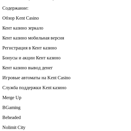
Содержание:
Обзор Kent Casino
Кент казино зеркало
Кент казино мобильная версия
Регистрация в Кент казино
Бонусы и акции Кент казино
Кент казино вывод денег
Игровые автоматы на Kent Casino
Служба поддержки Kent казино
Merge Up
BGaming
Beheaded
Nolimit City