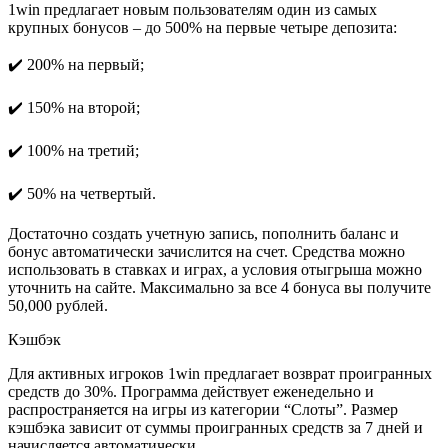
1win предлагает новым пользователям один из самых
крупных бонусов – до 500% на первые четыре депозита:
✔️ 200% на первый;
✔️ 150% на второй;
✔️ 100% на третий;
✔️ 50% на четвертый.
Достаточно создать учетную запись, пополнить баланс и
бонус автоматически зачислится на счет. Средства можно
использовать в ставках и играх, а условия отыгрыша можно
уточнить на сайте. Максимально за все 4 бонуса вы получите
50,000 рублей.
Кэшбэк
Для активных игроков 1win предлагает возврат проигранных
средств до 30%. Программа действует еженедельно и
распространяется на игры из категории “Слоты”. Размер
кэшбэка зависит от суммы проигранных средств за 7 дней и
начисляется автоматически.