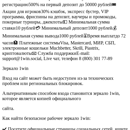
регистрацию500% на первый депозит до 50000 рублей🎟
Акции для игроков30% кэшбэк, экспресс бустер, VIP
программа, фриспины на депозит, ваучеры и промокоды,
покерные турниры, джекпоты💵 Минимальная сумма
ставки10 рублей💳 Минимальный депозит1000 рублей💰
Минимальная сумма вывода1000 рублей⏳Время выплатдо 72
часов🏦 Платежные системыVisa, Mastercard, МИР, СБП,
электронные кошельки Muchbetter, Skrill, Piastrix,
криптовалюты📧 Служба поддержкиE-mail:
support@1win.social, Live чат, телефон 8 (800) 301 77-89
Зеркало 1win
Вход на сайт может быть недоступен из-за технических
проблем или региональных блокировок.
Альтернативным способом входа становится зеркало 1win,
которое является копией официального
сайта.
Как найти безопасное рабочее зеркало 1win:
✔️ Посетите официальные страницы социальных сетей, ищите