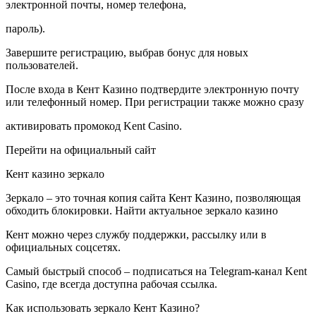
электронной почты, номер телефона,
пароль).
Завершите регистрацию, выбрав бонус для новых
пользователей.
После входа в Кент Казино подтвердите электронную почту
или телефонный номер. При регистрации также можно сразу
активировать промокод Kent Casino.
Перейти на официальный сайт
Кент казино зеркало
Зеркало – это точная копия сайта Кент Казино, позволяющая
обходить блокировки. Найти актуальное зеркало казино
Кент можно через службу поддержки, рассылку или в
официальных соцсетях.
Самый быстрый способ – подписаться на Telegram-канал Kent
Casino, где всегда доступна рабочая ссылка.
Как использовать зеркало Кент Казино?