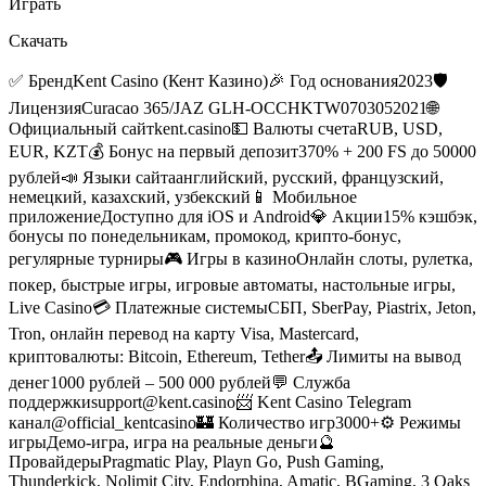
Играть
Скачать
✅ БрендKent Casino (Кент Казино)🎉 Год основания2023🛡️
ЛицензияCuracao 365/JAZ GLH-OCCHKTW0703052021🌐
Официальный сайтkent.casino💵 Валюты счетаRUB, USD,
EUR, KZT💰 Бонус на первый депозит370% + 200 FS до 50000
рублей📣 Языки сайтаанглийский, русский, французский,
немецкий, казахский, узбекский📱 Мобильное
приложениеДоступно для iOS и Android💎 Акции15% кэшбэк,
бонусы по понедельникам, промокод, крипто-бонус,
регулярные турниры🎮 Игры в казиноОнлайн слоты, рулетка,
покер, быстрые игры, игровые автоматы, настольные игры,
Live Casino💳 Платежные системыСБП, SberPay, Piastrix, Jeton,
Tron, онлайн перевод на карту Visa, Mastercard,
криптовалюты: Bitcoin, Ethereum, Tether📤 Лимиты на вывод
денег1000 рублей – 500 000 рублей💬 Служба
поддержкиsupport@kent.casino📨 Kent Casino Telegram
канал@official_kentcasino🏰 Количество игр3000+⚙️ Режимы
игрыДемо-игра, игра на реальные деньги🔮
ПровайдерыPragmatic Play, Playn Go, Push Gaming,
Thunderkick, Nolimit City, Endorphina, Amatic, BGaming, 3 Oaks