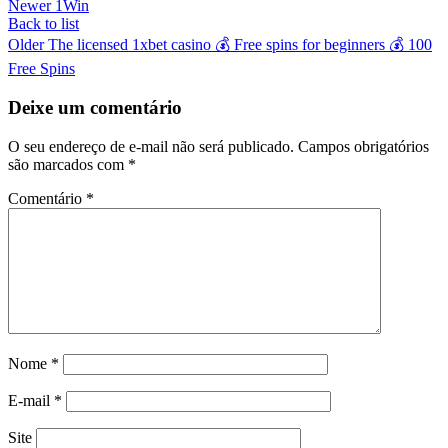
Newer
1Win
Back to list
Older
The licensed 1xbet casino 💰 Free spins for beginners 💰 100
Free Spins
Deixe um comentário
O seu endereço de e-mail não será publicado.
Campos obrigatórios
são marcados com
*
Comentário
*
Nome
*
E-mail
*
Site