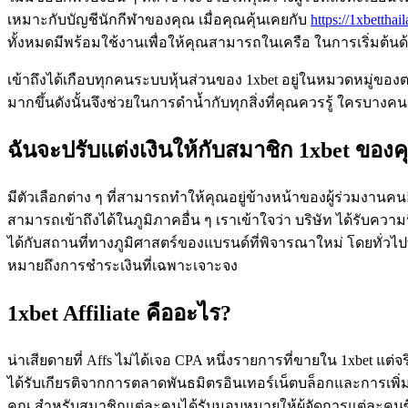
เหมาะกับบัญชีนักกีฬาของคุณ เมื่อคุณคุ้นเคยกับ
https://1xbetthai
ทั้งหมดมีพร้อมใช้งานเพื่อให้คุณสามารถในเครือ ในการเริ่มต้นด
เข้าถึงได้เกือบทุกคนระบบหุ้นส่วนของ 1xbet อยู่ในหมวดหมู่ของตน
มากขึ้นดังนั้นจึงช่วยในการดำน้ำกับทุกสิ่งที่คุณควรรู้ ใครบ
ฉันจะปรับแต่งเงินให้กับสมาชิก 1xbet ของค
มีตัวเลือกต่าง ๆ ที่สามารถทำให้คุณอยู่ข้างหน้าของผู้ร่วมงานคนอื
สามารถเข้าถึงได้ในภูมิภาคอื่น ๆ เราเข้าใจว่า บริษัท ได้รับความ
ได้กับสถานที่ทางภูมิศาสตร์ของแบรนด์ที่พิจารณาใหม่ โดยทั่วไปท
หมายถึงการชำระเงินที่เฉพาะเจาะจง
1xbet Affiliate คืออะไร?
น่าเสียดายที่ Affs ไม่ได้เจอ CPA หนึ่งรายการที่ขายใน 1xbet แต่จร
ได้รับเกียรติจากการตลาดพันธมิตรอินเทอร์เน็ตบล็อกและการเพิ่
คุณ สำหรับสมาชิกแต่ละคนได้รับมอบหมายให้ผู้จัดการแต่ละคนซ