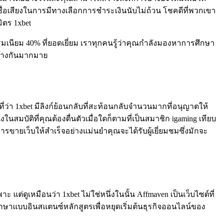
์มีชื่อเสียงในการมีทางเลือกการชำระเงินนับไม่ถ้วน โชคดีที่พวกเขา
ิตร 1xbet
ธรรมเนียม 40% ที่ยอดเยี่ยม เราทุกคนรู้ว่าคุณกำลังมองหาการศึกษา
ต่างกันมากมาย
งที่ว่า 1xbet มีลิงก์ย้อนกลับที่สะท้อนกลับจำนวนมากที่อนุญาตให้
นสมบัติที่คุณต้องตื่นตัวเมื่อใดก็ตามที่เป็นสมาชิก igaming เทียบ
รขายเว็บให้สำเร็จอย่างแม่นยำคุณจะได้รับผู้เยี่ยมชมซึ่งมักจะ
 แต่ดูเหมือนว่า 1xbet ไม่ใช่หนึ่งในนั้น Affmaven เป็นเว็บไซต์ที่
กษาแบบอินสแตนซ์หลักสูตรเพื่อหยุดเริ่มต้นธุรกิจออนไลน์ของ