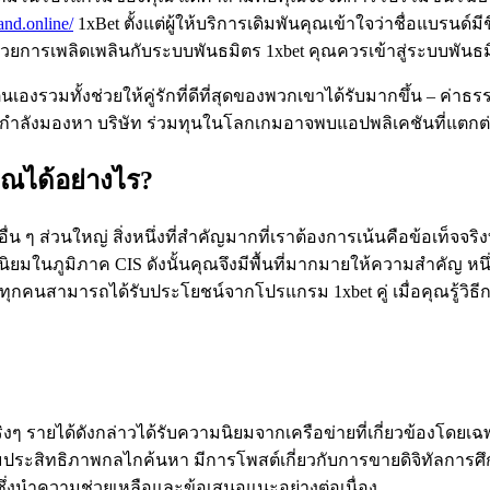
land.online/
1xBet ตั้งแต่ผู้ให้บริการเดิมพันคุณเข้าใจว่าชื่อแบรนด
้วยการเพลิดเพลินกับระบบพันธมิตร 1xbet คุณควรเข้าสู่ระบบพันธม
เองรวมทั้งช่วยให้คู่รักที่ดีที่สุดของพวกเขาได้รับมากขึ้น – ค่า
างคนกำลังมองหา บริษัท ร่วมทุนในโลกเกมอาจพบแอปพลิเคชันที่แตก
ุณได้อย่างไร?
่น ๆ ส่วนใหญ่ สิ่งหนึ่งที่สำคัญมากที่เราต้องการเน้นคือข้อเท็จจริ
นิยมในภูมิภาค CIS ดังนั้นคุณจึงมีพื้นที่มากมายให้ความสำคัญ หนึ่งใ
ุกคนสามารถได้รับประโยชน์จากโปรแกรม 1xbet คู่ เมื่อคุณรู้วิธีกา
ิงๆ รายได้ดังกล่าวได้รับความนิยมจากเครือข่ายที่เกี่ยวข้องโดยเฉพาะ
มประสิทธิภาพกลไกค้นหา มีการโพสต์เกี่ยวกับการขายดิจิทัลการศึ
ึ่งนำความช่วยเหลือและข้อเสนอแนะอย่างต่อเนื่อง