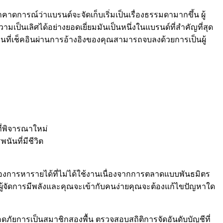
การณ์ว่าแบรนด์จะจัดเก็บเริ่มเป็นเรื่องธรรมดามากขึ้น ผู้
็นเลิศได้อย่างยอดเยี่ยมมันเป็นหนึ่งในแบรนด์ที่สำคัญที่สุด
่าคนที่เช็คอินผ่านการอ้างอิงของคุณสามารถจบลงด้วยการเป็นผู้
ที่พิจารณาใหม่
ันที่มีชีวิต
การหารายได้ที่ไม่ได้ใช้งานเนื่องจากการตลาดแบบพันธมิตร
ด ผู้จัดการมีพลังและคุณจะเข้ากับคนง่ายคุณจะต้องแก้ไขปัญหาใด
การเป็นสมาชิกสองพื้น ตรวจสอบสถิติการจัดอันดับบัญชีที่