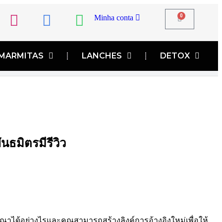
0
Minha conta
MARMITAS
LANCHES
DETOX
ธมิตรมีรีวิว
ษณาได้อย่างไรและคุณสามารถสร้างลิงค์การอ้างอิงใหม่เพื่อให้