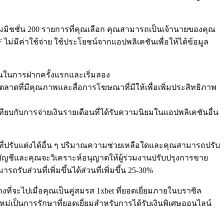
อมมิชชั่น 200 รายการที่คุณเลือก คุณสามารถเป็นเจ้านายของคุณ
FF ไม่มีค่าใช้จ่าย ใช้ประโยชน์จากแอปพลิเคชันเพื่อให้ได้ข้อมูล
ึ้นในการฝากครั้งแรกและเริ่มลอง
ดที่มีคุณภาพและสื่อการโฆษณาที่มีให้เพื่อเพิ่มประสิทธิภาพ
่อเทียบกับการจ่ายเงินรายเดือนที่ได้รับความนิยมในแอปพลิเคชันอื่น
่นที่ปรับแต่งได้อื่น ๆ ปริมาณความช่วยเหลือใดและคุณสามารถปรับ
ุบัญชีและคุณจะวิเคราะห์อนุญาตให้ผู้ร่วมงานปรับปรุงการขาย
ับส่วนที่เพิ่มขึ้นได้ส่วนที่เพิ่มขึ้น 25-30%
งที่จะไปเมื่อคุณเป็นคู่สมรส 1xbet ที่ยอดเยี่ยมภายในบราซิล
ใหม่เป็นการรักษาที่ยอดเยี่ยมสำหรับการได้รับเงินพิเศษออนไลน์