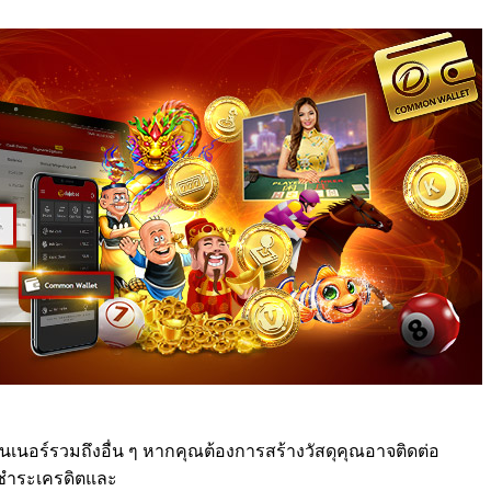
บนเนอร์รวมถึงอื่น ๆ หากคุณต้องการสร้างวัสดุคุณอาจติดต่อ
ารชำระเครดิตและ