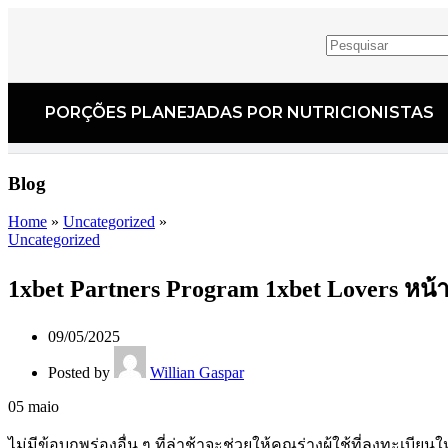
PORÇÕES PLANEJADAS POR NUTRICIONISTAS​
Blog
Home
»
Uncategorized
»
Uncategorized
1xbet Partners Program 1xbet Lovers หน้
09/05/2025
Posted by
Willian Gaspar
05
maio
ไม่มีข้อบกพร่องอื่น ๆ ที่ล่าช้าจะช่วยให้คุณร่างผู้ใช้ที่ลง