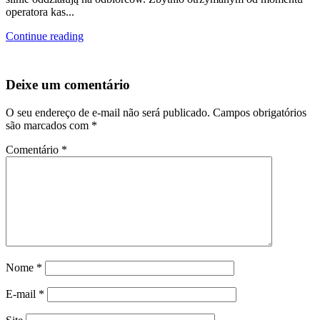
operatora kas...
Continue reading
Deixe um comentário
O seu endereço de e-mail não será publicado.
Campos obrigatórios
são marcados com
*
Comentário
*
Nome
*
E-mail
*