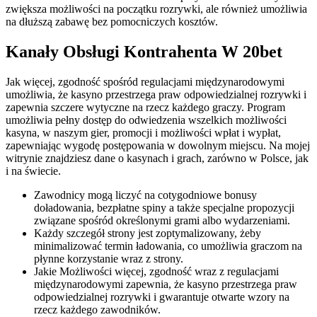
zwiększa możliwości na początku rozrywki, ale również umożliwia
na dłuższą zabawę bez pomocniczych kosztów.
Kanały Obsługi Kontrahenta W 20bet
Jak więcej, zgodność spośród regulacjami międzynarodowymi
umożliwia, że kasyno przestrzega praw odpowiedzialnej rozrywki i
zapewnia szczere wytyczne na rzecz każdego graczy. Program
umożliwia pełny dostęp do odwiedzenia wszelkich możliwości
kasyna, w naszym gier, promocji i możliwości wpłat i wypłat,
zapewniając wygodę postępowania w dowolnym miejscu. Na mojej
witrynie znajdziesz dane o kasynach i grach, zarówno w Polsce, jak
i na świecie.
Zawodnicy mogą liczyć na cotygodniowe bonusy
doładowania, bezpłatne spiny a także specjalne propozycji
związane spośród określonymi grami albo wydarzeniami.
Każdy szczegół strony jest zoptymalizowany, żeby
minimalizować termin ładowania, co umożliwia graczom na
płynne korzystanie wraz z strony.
Jakie Możliwości więcej, zgodność wraz z regulacjami
międzynarodowymi zapewnia, że kasyno przestrzega praw
odpowiedzialnej rozrywki i gwarantuje otwarte wzory na
rzecz każdego zawodników.