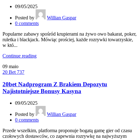
09/05/2025
Posted by
Willian Gaspar
0
comments
Popularne zabawy spośród krupierami na żywo owo bakarat, poker,
ruletka i blackjack. Mówiąc prościej, każde rozrywki towarzyskie,
w któ...
Continue reading
09
maio
20 Bet 737
20bet Nadprogram Z Brakiem Depozytu
Najistotniejsze Bonusy Kasyna
09/05/2025
Posted by
Willian Gaspar
0
comments
Przede wszelkim, platforma proponuje bogatą gamę gier od czasu
czołowych dostawców, co zapewnia rozrywkę na najwyższym