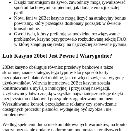
Dzięki transmisjom na żywo, zawodnicy mogą rywalizować
spośród fachowymi krupierami, jak dodaje emocji każdej
partii.
Nowi fani w 20Bet kasyno mogą liczyć na atrakcyjny bonus
powitalny, który przesądza doskonały początek w świecie
konsol online.
Gwoli tych, którzy preferują samodzielne rozwiązywanie
problemów, kasyno przygotowało rozbudowaną sekcję FAQ,
w której znajdują się reakcji na najczęściej zadawane pytania.
Lub Kasyno 20bet Jest Pewne I Wiarygodne?
20Bet kasyno obsługuje również przelewy bankowe a także
skromniej znane strategie, tego typu w który sposób karty
przedpłacone i płatności mobilne, jak co więcej zwiększa wygodę
użytkowników. Witryna internetowa 20Bet kasyno została
konstruowana z myślą o intuicyjnej i przyjaznej nawigacji.
Użytkownicy łatwo znajdą wszystkie najważniejsze sekcje dzięki
przejrzystemu układowi i porządnie zorganizowanemu menu.
Wyszukiwanie konsol, przeglądanie reklamy czy sprawdzanie
dostępnych procedur płatności wydaje się być szybkie i nie
problemowe.
Według spełnieniu ludzi nieskomplikowanych warunków, na konto
gracza pozostanie dodany nadprogram pod postacią gratisowych