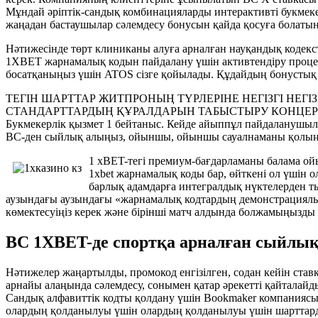
Мұндай әріптік-сандық комбинацияларды интерактивті букмекер
жаңадан бастаушылар сәлемдесу бонусын қайда қосуға болатын
Нәтижесінде төрт клиниканы алуға арналған науқандық кодекст
1XBET жарнамалық кодын пайдалану үшін активтендіру процеду
босатқаныңыз үшін ATOS сізге қойылады. Құдайдың бонустық 
ТЕГІН ШАРТТАР ЖИТПРОНЫҢ ТҮРЛЕРІНЕ НЕГІЗГІ НЕГІЗ
СТАНДАРТТАРДЫҢ ҚҰРАЛДАРЫН ТАБЫСТЫРУ КОНЦЕРТСІ. Жасал
Букмекерлік қызмет 1 бейтаныс. Кейде айыппұл пайдаланушылар
BC-ден сыйлық алыңыз, ойыншы, ойыншы сауалнаманы қолыңы
1 xBET-тегі премиум-бағдарламаны балама ой
1xbet жарнамалық коды бар, өйткені ол үшін 
барлық адамдарға интегралдық нүктелерден ты
аузындағы аузындағы «жарнамалық кодтардың демонстрациялық 
көмектесуіңіз керек және бірінші матч алдында болжамыңызды 
BC 1XBET-де спортқа арналған сыйлықақ
Нәтижелер жаңартылды, промокод енгізілген, содан кейін став
арнайы алаңында сәлемдесу, сонымен қатар әрекетті қайталайд
Сандық алфавиттік кодты қолдану үшін Bookmaker компаниясы
олардың қолданылуы үшін олардың қолданылуы үшін шарттард