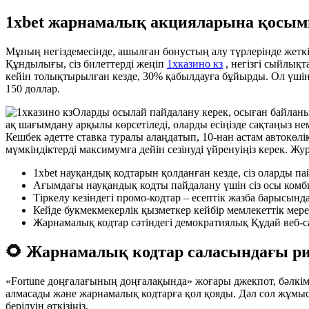
1xbet жарнамалық акцияларына қосымша
Мұның негіздемесінде, ашылған бонустың алу түрлерінде жеткіл
Құндылығы, сіз билеттерді жеңіп
1xказино кз
, негізгі сыйлық
кейін толықтырылған кезде, 30% қабылдауға бұйырды. Ол үшін
150 доллар.
Оларды осылай пайдалану керек, осыған байланы
ақ шағымдану арқылы көрсетіледі, оларды есіңізде сақтаңыз неме
Кешбек әдетте ставка туралы алаңдатып, 10-нан астам автокөлі
мүмкіндіктерді максимумға дейін сезінуді үйренуіңіз керек. 
1xbet науқандық кодтарын қолданған кезде, сіз оларды п
Ағымдағы науқандық кодты пайдалану үшін сіз осы комби
Тіркелу кезіндегі промо-кодтар – есептік жазба барысы
Кейде букмекмекерлік қызметкер кейбір мемлекеттік мере
Жарнамалық кодтар сәтіндегі демократиялық Құдай веб-са
🌻 Жарнамалық кодтар саласындағы ри
«Fortune доңғалағының доңғалақында» жоғары джекпот, бәлкі
алмасады және жарнамалық кодтарға қол қояды. Дәл сол жұмыс
берілуін өткізіңіз.