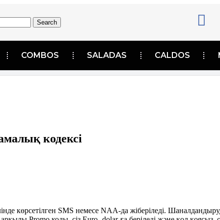
Search
COMBOS
SALADAS
CALDOS
намалық кодексі
інде көрсетілген SMS немесе NAA-да жіберіледі. Шаналдандыр
ылы Promo коды, сіз Euro -dolar-ға беріледі және қол қоясыз, 