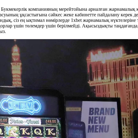
и Букмекерлік компанияның мерейтойына арналған жарнамалық код
рналасуының ұқсастығына сәйкес жеке кабинетте пайдалану керек
ндық, сіз ең ықтимал нөмірлерде 1xbet жарнамалық нүктелеріне
орлар үшін төлемдер үшін берілмейді. Ақысыздықты таңдағанда
ыз.