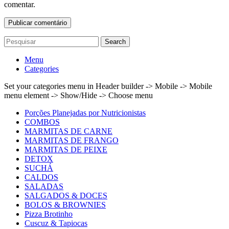
comentar.
Search
Menu
Categories
Set your categories menu in Header builder -> Mobile -> Mobile
menu element -> Show/Hide -> Choose menu
Porções Planejadas por Nutricionistas
COMBOS
MARMITAS DE CARNE
MARMITAS DE FRANGO
MARMITAS DE PEIXE
DETOX
SUCHÁ
CALDOS
SALADAS
SALGADOS & DOCES
BOLOS & BROWNIES
Pizza Brotinho
Cuscuz & Tapiocas