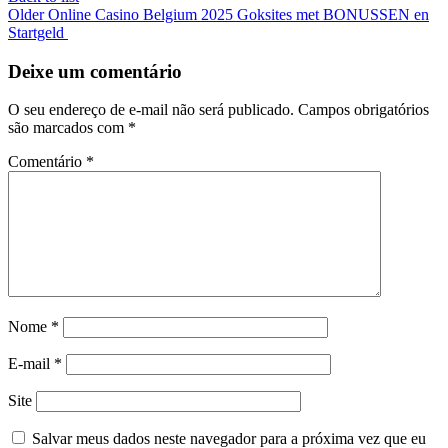
Older
Online Casino Belgium 2025 Goksites met BONUSSEN en
Startgeld ️
Deixe um comentário
O seu endereço de e-mail não será publicado.
Campos obrigatórios
são marcados com
*
Comentário
*
Nome
*
E-mail
*
Site
Salvar meus dados neste navegador para a próxima vez que eu