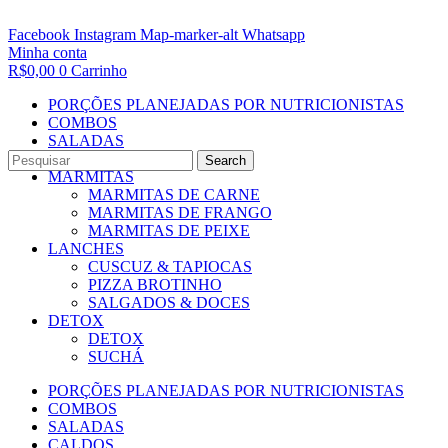
Facebook
Instagram
Map-marker-alt
Whatsapp
Minha conta
R$
0,00
0
Carrinho
PORÇÕES PLANEJADAS POR NUTRICIONISTAS​
COMBOS
SALADAS
CALDOS
Search
MARMITAS
MARMITAS DE CARNE
MARMITAS DE FRANGO
MARMITAS DE PEIXE
LANCHES
CUSCUZ & TAPIOCAS
PIZZA BROTINHO
SALGADOS & DOCES
DETOX
DETOX
SUCHÁ
PORÇÕES PLANEJADAS POR NUTRICIONISTAS​
COMBOS
SALADAS
CALDOS