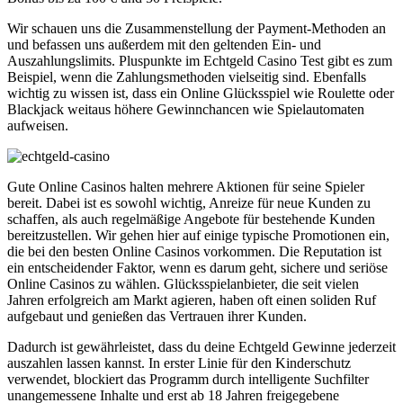
Wir schauen uns die Zusammenstellung der Payment-Methoden an
und befassen uns außerdem mit den geltenden Ein- und
Auszahlungslimits. Pluspunkte im Echtgeld Casino Test gibt es zum
Beispiel, wenn die Zahlungsmethoden vielseitig sind. Ebenfalls
wichtig zu wissen ist, dass ein Online Glücksspiel wie Roulette oder
Blackjack weitaus höhere Gewinnchancen wie Spielautomaten
aufweisen.
Gute Online Casinos halten mehrere Aktionen für seine Spieler
bereit. Dabei ist es sowohl wichtig, Anreize für neue Kunden zu
schaffen, als auch regelmäßige Angebote für bestehende Kunden
bereitzustellen. Wir gehen hier auf einige typische Promotionen ein,
die bei den besten Online Casinos vorkommen. Die Reputation ist
ein entscheidender Faktor, wenn es darum geht, sichere und seriöse
Online Casinos zu wählen. Glücksspielanbieter, die seit vielen
Jahren erfolgreich am Markt agieren, haben oft einen soliden Ruf
aufgebaut und genießen das Vertrauen ihrer Kunden.
Dadurch ist gewährleistet, dass du deine Echtgeld Gewinne jederzeit
auszahlen lassen kannst. In erster Linie für den Kinderschutz
verwendet, blockiert das Programm durch intelligente Suchfilter
unangemessene Inhalte und erst ab 18 Jahren freigegebene