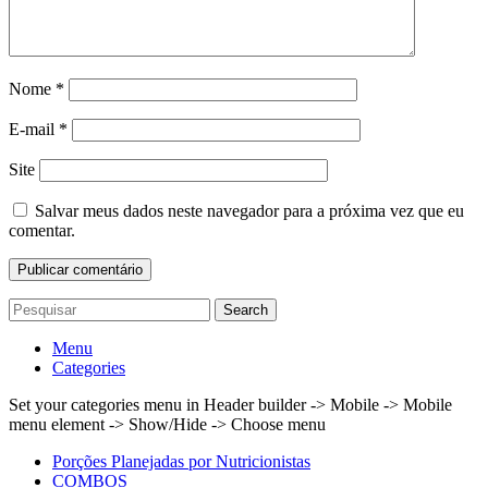
Nome
*
E-mail
*
Site
Salvar meus dados neste navegador para a próxima vez que eu
comentar.
Search
Menu
Categories
Set your categories menu in Header builder -> Mobile -> Mobile
menu element -> Show/Hide -> Choose menu
Porções Planejadas por Nutricionistas
COMBOS