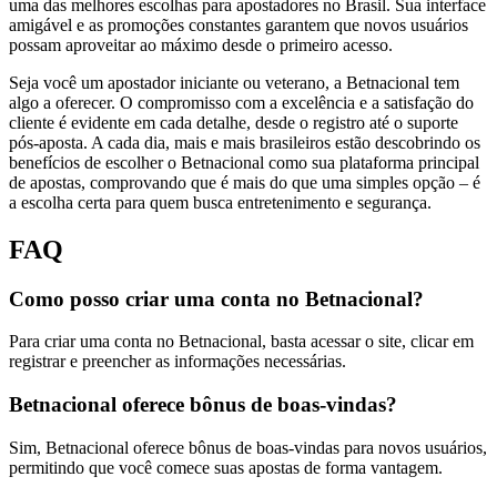
uma das melhores escolhas para apostadores no Brasil. Sua interface
amigável e as promoções constantes garantem que novos usuários
possam aproveitar ao máximo desde o primeiro acesso.
Seja você um apostador iniciante ou veterano, a Betnacional tem
algo a oferecer. O compromisso com a excelência e a satisfação do
cliente é evidente em cada detalhe, desde o registro até o suporte
pós-aposta. A cada dia, mais e mais brasileiros estão descobrindo os
benefícios de escolher o Betnacional como sua plataforma principal
de apostas, comprovando que é mais do que uma simples opção – é
a escolha certa para quem busca entretenimento e segurança.
FAQ
Como posso criar uma conta no Betnacional?
Para criar uma conta no Betnacional, basta acessar o site, clicar em
registrar e preencher as informações necessárias.
Betnacional oferece bônus de boas-vindas?
Sim, Betnacional oferece bônus de boas-vindas para novos usuários,
permitindo que você comece suas apostas de forma vantagem.