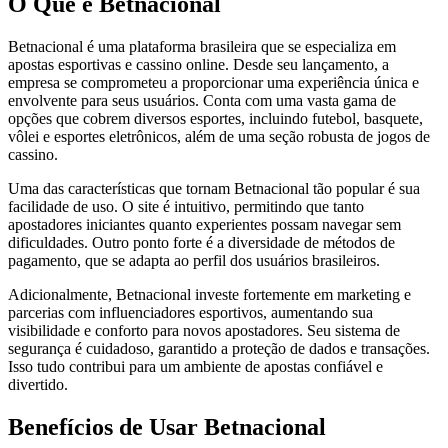
O Que é Betnacional
Betnacional é uma plataforma brasileira que se especializa em
apostas esportivas e cassino online. Desde seu lançamento, a
empresa se comprometeu a proporcionar uma experiência única e
envolvente para seus usuários. Conta com uma vasta gama de
opções que cobrem diversos esportes, incluindo futebol, basquete,
vôlei e esportes eletrônicos, além de uma seção robusta de jogos de
cassino.
Uma das características que tornam Betnacional tão popular é sua
facilidade de uso. O site é intuitivo, permitindo que tanto
apostadores iniciantes quanto experientes possam navegar sem
dificuldades. Outro ponto forte é a diversidade de métodos de
pagamento, que se adapta ao perfil dos usuários brasileiros.
Adicionalmente, Betnacional investe fortemente em marketing e
parcerias com influenciadores esportivos, aumentando sua
visibilidade e conforto para novos apostadores. Seu sistema de
segurança é cuidadoso, garantido a proteção de dados e transações.
Isso tudo contribui para um ambiente de apostas confiável e
divertido.
Benefícios de Usar Betnacional