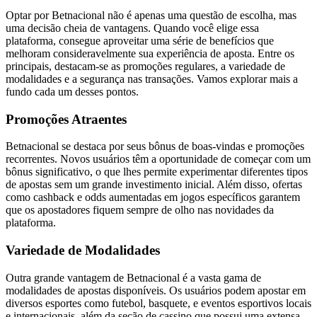
Optar por Betnacional não é apenas uma questão de escolha, mas
uma decisão cheia de vantagens. Quando você elige essa
plataforma, consegue aproveitar uma série de benefícios que
melhoram consideravelmente sua experiência de aposta. Entre os
principais, destacam-se as promoções regulares, a variedade de
modalidades e a segurança nas transações. Vamos explorar mais a
fundo cada um desses pontos.
Promoções Atraentes
Betnacional se destaca por seus bônus de boas-vindas e promoções
recorrentes. Novos usuários têm a oportunidade de começar com um
bônus significativo, o que lhes permite experimentar diferentes tipos
de apostas sem um grande investimento inicial. Além disso, ofertas
como cashback e odds aumentadas em jogos específicos garantem
que os apostadores fiquem sempre de olho nas novidades da
plataforma.
Variedade de Modalidades
Outra grande vantagem de Betnacional é a vasta gama de
modalidades de apostas disponíveis. Os usuários podem apostar em
diversos esportes como futebol, basquete, e eventos esportivos locais
e internacionais, além da seção de cassino que possui uma extensa