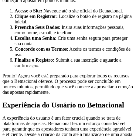
começar a apostar em poucos minutos.
Acesse o Site:
Navegue até o site oficial do Betnacional.
Clique em Registrar:
Localize o botão de registro na página
inicial.
Preencha Seus Dados:
Insira suas informações pessoais,
como nome, e-mail, e telefone.
Escolha uma Senha:
Crie uma senha segura para proteger
sua conta.
Concorde com os Termos:
Aceite os termos e condições de
uso.
Finalize o Registro:
Submit a sua inscrição e aguarde a
confirmação.
Pronto! Agora você está preparado para explorar todos os recursos
que o Betnacional oferece. O processo pode ser concluído em
poucos minutos, permitindo que você comece a aproveitar a emoção
das apostas rapidamente.
Experiência do Usuário no Betnacional
A experiência do usuário é um fator crucial quando se trata de
plataformas de apostas. Betnacional fez um esforço considerável
para garantir que os apostadores tenham uma experiência agradável
e eficiente. Desde a criação da conta até a finalização de uma aposta,