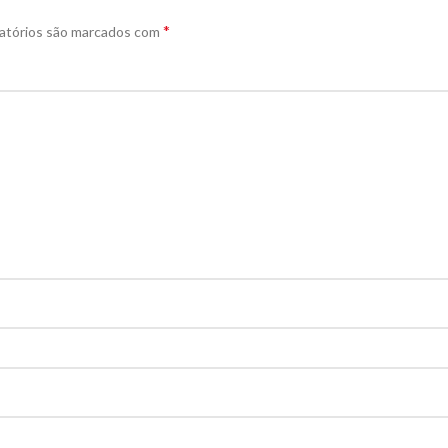
*
atórios são marcados com