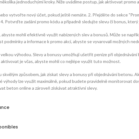
 několika jednoduchými kroky. Níže uvádíme postup, jak aktivovat promo 
 nebo vytvořte nový účet, pokud ještě nemáte. 2. Přejděte do sekce "Pr
4. Potvrďte zadání promo kódu a případně sledujte slevu či bonus, který js
 abyste mohli efektivně využít nabízených slev a bonusů. Může se napříkl
číst podmínky a informace k promo akci, abyste se vyvarovali možných ned
 velkou výhodou. Slevy a bonusy umožňují ušetřit peníze při objednáván
aktivovat je včas, abyste mohli co nejlépe využít tuto možnost.
 skvělým způsobem, jak získat slevy a bonusy při objednávání betonu. Ak
é výhody lze využít maximálně, pokud budete pravidelně monitorovat dos
t beton online a zároveň získávat atraktivní slevy.
rance
ponibles