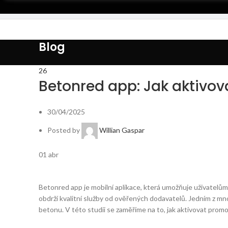
Blog
26
Betonred app: Jak aktivo
30/04/2025
Posted by
Willian Gaspar
01
abr
Betonred app je mobilní aplikace, která umožňuje uživatelům 
obdrží kvalitní služby od ověřených dodavatelů. Jedním z mn
betonu. V této studii se zaměříme na to, jak aktivovat prom