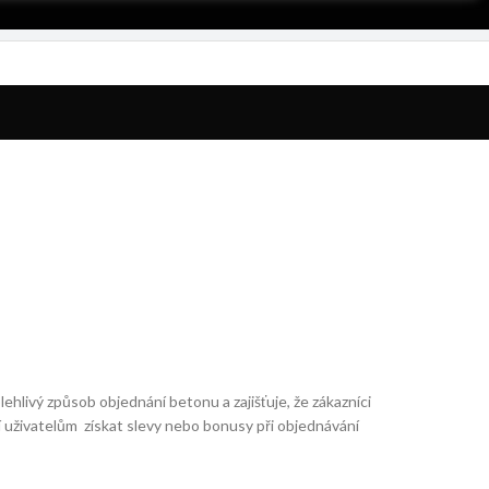
ehlivý způsob objednání betonu a zajišťuje, že zákazníci
í uživatelům získat slevy nebo bonusy při objednávání