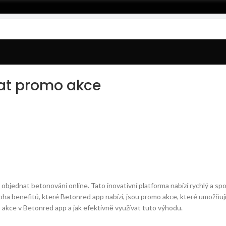
vat promo akce
objednat betonování online. Tato inovativní platforma nabízí rychlý a spol
oha benefitů, které Betonred app nabízí, jsou promo akce, které umožňuj
o akce v Betonred app a jak efektivně využívat tuto výhodu.