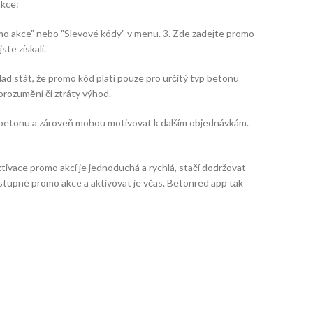
akce:
omo akce" nebo "Slevové kódy" v menu. 3. Zde zadejte promo
te získali.
ad stát, že promo kód platí pouze pro určitý typ betonu
orozumění či ztráty výhod.
í betonu a zároveň mohou motivovat k dalším objednávkám.
tivace promo akcí je jednoduchá a rychlá, stačí dodržovat
tupné promo akce a aktivovat je včas. Betonred app tak