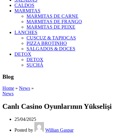
CALDOS
MARMITAS
MARMITAS DE CARNE
MARMITAS DE FRANGO
MARMITAS DE PEIXE
LANCHES
CUSCUZ & TAPIOCAS
PIZZA BROTINHO
SALGADOS & DOCES
DETOX
DETOX
SUCHÁ
Blog
Home
»
News
»
News
Canlı Casino Oyunlarının Yükselişi
25/04/2025
Posted by
Willian Gaspar