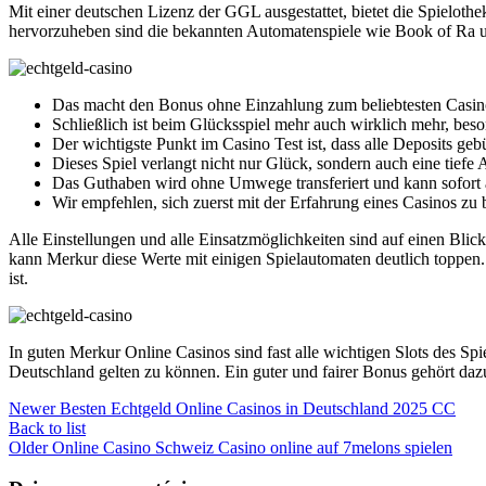
Mit einer deutschen Lizenz der GGL ausgestattet, bietet die Spielot
hervorzuheben sind die bekannten Automatenspiele wie Book of Ra und
Das macht den Bonus ohne Einzahlung zum beliebtesten Casin
Schließlich ist beim Glücksspiel mehr auch wirklich mehr, bes
Der wichtigste Punkt im Casino Test ist, dass alle Deposits ge
Dieses Spiel verlangt nicht nur Glück, sondern auch eine tiefe 
Das Guthaben wird ohne Umwege transferiert und kann sofort
Wir empfehlen, sich zuerst mit der Erfahrung eines Casinos zu 
Alle Einstellungen und alle Einsatzmöglichkeiten sind auf einen Blic
kann Merkur diese Werte mit einigen Spielautomaten deutlich toppe
ist.
In guten Merkur Online Casinos sind fast alle wichtigen Slots des Spie
Deutschland gelten zu können. Ein guter und fairer Bonus gehört da
Newer
Besten Echtgeld Online Casinos in Deutschland 2025 CC
Back to list
Older
Online Casino Schweiz Casino online auf 7melons spielen