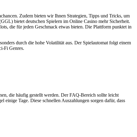
nnchancen. Zudem bieten wir Ihnen Strategien, Tipps und Tricks, um
GGL) bietet deutschen Spielern im Online Casino mehr Sicherheit.
ts, die für jeden Geschmack etwas bieten. Die Plattform punktet in
sonders durch die hohe Volatilität aus. Der Spielautomat folgt einem
ci-Fi Genres.
en, die häufig gestellt werden. Der FAQ-Bereich sollte leicht
gel einige Tage. Diese schnellen Auszahlungen sorgen dafür, dass