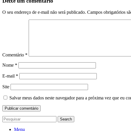
Deixe um comentário
O seu endereço de e-mail não será publicado.
Campos obrigatórios s
Comentário
*
Nome
*
E-mail
*
Site
Salvar meus dados neste navegador para a próxima vez que eu co
Search
Menu