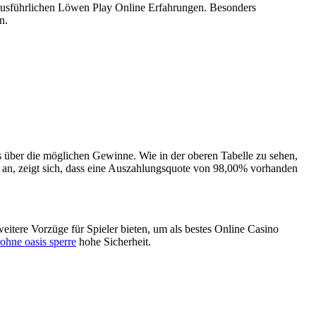
e ausführlichen Löwen Play Online Erfahrungen. Besonders
n.
as über die möglichen Gewinne. Wie in der oberen Tabelle zu sehen,
 an, zeigt sich, dass eine Auszahlungsquote von 98,00% vorhanden
 weitere Vorzüge für Spieler bieten, um als bestes Online Casino
 ohne oasis sperre
hohe Sicherheit.