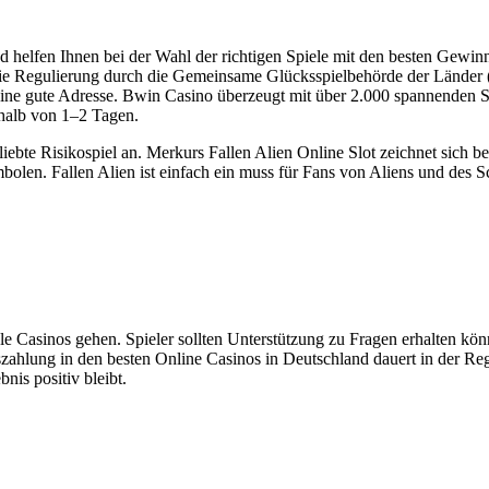
nd helfen Ihnen bei der Wahl der richtigen Spiele mit den besten Gewi
ie Regulierung durch die Gemeinsame Glücksspielbehörde der Länder (
ine gute Adresse. Bwin Casino überzeugt mit über 2.000 spannenden Slo
halb von 1–2 Tagen.
liebte Risikospiel an. Merkurs Fallen Alien Online Slot zeichnet sich be
len. Fallen Alien ist einfach ein muss für Fans von Aliens und des S
le Casinos gehen. Spieler sollten Unterstützung zu Fragen erhalten könn
szahlung in den besten Online Casinos in Deutschland dauert in der Re
nis positiv bleibt.