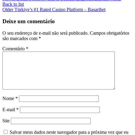
Back to list
Older
Türkiye’s #1 Rated Casino Platform – Basaribet
Deixe um comentário
O seu endereço de e-mail não será publicado.
Campos obrigatórios
são marcados com
*
Comentário
*
Nome
*
E-mail
*
Site
Salvar meus dados neste navegador para a próxima vez que eu