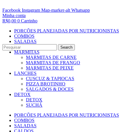
Facebook
Instagram
Map-marker-alt
Whatsapp
Minha conta
R$
0,00
0
Carrinho
PORÇÕES PLANEJADAS POR NUTRICIONISTAS​
COMBOS
SALADAS
CALDOS
Search
MARMITAS
MARMITAS DE CARNE
MARMITAS DE FRANGO
MARMITAS DE PEIXE
LANCHES
CUSCUZ & TAPIOCAS
PIZZA BROTINHO
SALGADOS & DOCES
DETOX
DETOX
SUCHÁ
PORÇÕES PLANEJADAS POR NUTRICIONISTAS​
COMBOS
SALADAS
CALDOS