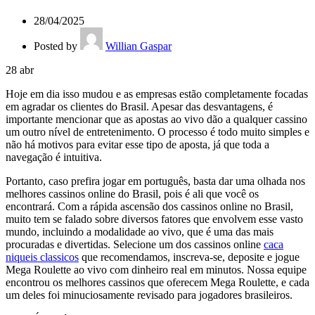
28/04/2025
Posted by
Willian Gaspar
28
abr
Hoje em dia isso mudou e as empresas estão completamente focadas
em agradar os clientes do Brasil. Apesar das desvantagens, é
importante mencionar que as apostas ao vivo dão a qualquer cassino
um outro nível de entretenimento. O processo é todo muito simples e
não há motivos para evitar esse tipo de aposta, já que toda a
navegação é intuitiva.
Portanto, caso prefira jogar em português, basta dar uma olhada nos
melhores cassinos online do Brasil, pois é ali que você os
encontrará. Com a rápida ascensão dos cassinos online no Brasil,
muito tem se falado sobre diversos fatores que envolvem esse vasto
mundo, incluindo a modalidade ao vivo, que é uma das mais
procuradas e divertidas. Selecione um dos cassinos online
caca
niqueis classicos
que recomendamos, inscreva-se, deposite e jogue
Mega Roulette ao vivo com dinheiro real em minutos. Nossa equipe
encontrou os melhores cassinos que oferecem Mega Roulette, e cada
um deles foi minuciosamente revisado para jogadores brasileiros.