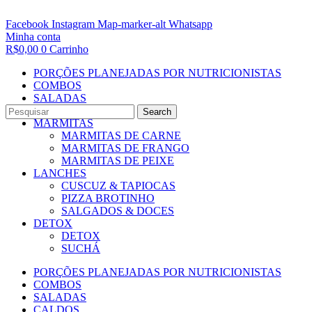
Facebook
Instagram
Map-marker-alt
Whatsapp
Minha conta
R$
0,00
0
Carrinho
PORÇÕES PLANEJADAS POR NUTRICIONISTAS​
COMBOS
SALADAS
CALDOS
Search
MARMITAS
MARMITAS DE CARNE
MARMITAS DE FRANGO
MARMITAS DE PEIXE
LANCHES
CUSCUZ & TAPIOCAS
PIZZA BROTINHO
SALGADOS & DOCES
DETOX
DETOX
SUCHÁ
PORÇÕES PLANEJADAS POR NUTRICIONISTAS​
COMBOS
SALADAS
CALDOS