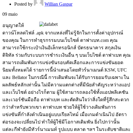
Posted by
Willian Gaspar
09
maio
อนุญาตให้
ดาวน์โหลดไฟล์ .apk จากแหล่งที่ไม่รู้จักในการตั้งค่าอุปกรณ์
ของคุณ ในการทำธุรกรรมบนเว็บไซต์ ดาฟาเบท.com คุณ
สามารถใช้กระเป๋าเงินอิเล็กทรอนิกส์ บัตรธนาคาร สกุลเงิน
ดิจิทัล ร่วมกับระบบการชำระเงินอื่น ๆ บนเว็บไซต์ ดาฟาเบท คุณ
สามารถเดิมพันการแข่งขันรอบคัดเลือกและการแข่งขันยอด
นิยมทั้งหมดได้ รายการนี้นำเสนอโดยทัวร์นาเมนต์ KSW, UFC
และ Bellator ในกรณีนี้ การเดิมพันจะได้รับการยอมรับเฉพาะใน
ผลลัพธ์หลักเท่านั้น ไม่มีความแตกต่างที่มีนัยสำคัญระหว่างแอป
และเว็บไซต์ อย่างไรก็ตาม ผู้ใช้สามารถลองใช้ทั้งแอปพลิเคชัน
และเวอร์ชันมือถือ ดาฟาเบท และตัดสินใจว่าสิ่งใดที่รู้สึกสะดวก
กว่าสำหรับพวกเขา ดาฟาเบท ช่วยให้ผู้ใช้วางเดิมพันการ
แข่งขันที่กำลังดำเนินอยู่แบบเรียลไทม์ เมื่อเกมดำเนินไป อัตรา
ต่อรองจะเปลี่ยนไป ทำให้ผู้ใช้มีโอกาสเดิมพัน ยิ่งไปกว่านั้น
แต่ละกีฬายังมีทัวร์นาเมนท์ รูปแบบ ตลาด ฯลฯ ในระดับชาติและ