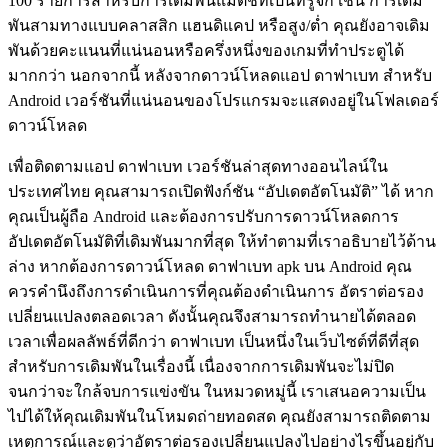
100 รายการสำหรับการเดิมพันแมตช์ที่เป็นที่รู้จัก เช่น การเดิม
พันสามทางแบบคลาสสิก แฮนดิแคป หรือสูง/ต่ำ คุณยังอาจเดิม
พันด้วยคะแนนที่แน่นอนหรือครึ่งหนึ่งของเกมที่ทำประตูได้
มากกว่า นอกจากนี้ หลังจากดาวน์โหลดแอป ดาฟาเบท สำหรับ
Android เวอร์ชันที่แน่นอนของโปรแกรมจะแสดงอยู่ในโฟลเดอร์
ดาวน์โหลด
เพื่อติดตามแอป ดาฟาเบท เวอร์ชันล่าสุดทางออนไลน์ใน
ประเทศไทย คุณสามารถเปิดฟังก์ชัน “อัปเดตอัตโนมัติ” ได้ หาก
คุณเป็นผู้ถือ Android และต้องการปรับการดาวน์โหลดการ
อัปเดตอัตโนมัติที่เดิมพันมากที่สุด ให้ทำตามที่เราอธิบายไว้ด้าน
ล่าง หากต้องการดาวน์โหลด ดาฟาเบท apk บน Android คุณ
ควรคำนึงถึงการดำเนินการที่คุณต้องดำเนินการ อัตราต่อรอง
เปลี่ยนแปลงตลอดเวลา ดังนั้นคุณจึงสามารถทำนายได้ตลอด
เวลาเพื่อผลลัพธ์ที่ดีกว่า ดาฟาเบท เป็นหนึ่งในเว็บไซต์ที่ดีที่สุด
สำหรับการเดิมพันในเรื่องนี้ เนื่องจากการเดิมพันจะไม่ปิด
จนกว่าจะใกล้จบการแข่งขัน ในหมวดหมู่นี้ เราเสนอความเป็น
ไปได้ให้คุณเดิมพันในโหมดถ่ายทอดสด คุณยังสามารถติดตาม
เหตุการณ์และดูว่าอัตราต่อรองเปลี่ยนแปลงไปอย่างไรขึ้นอยู่กับ