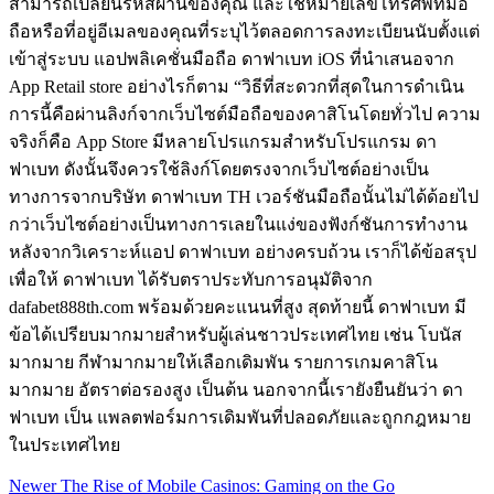
สามารถเปลี่ยนรหัสผ่านของคุณ และใช้หมายเลขโทรศัพท์มือ
ถือหรือที่อยู่อีเมลของคุณที่ระบุไว้ตลอดการลงทะเบียนนับตั้งแต่
เข้าสู่ระบบ แอปพลิเคชั่นมือถือ ดาฟาเบท iOS ที่นำเสนอจาก
App Retail store อย่างไรก็ตาม “วิธีที่สะดวกที่สุดในการดำเนิน
การนี้คือผ่านลิงก์จากเว็บไซต์มือถือของคาสิโนโดยทั่วไป ความ
จริงก็คือ App Store มีหลายโปรแกรมสำหรับโปรแกรม ดา
ฟาเบท ดังนั้นจึงควรใช้ลิงก์โดยตรงจากเว็บไซต์อย่างเป็น
ทางการจากบริษัท ดาฟาเบท TH เวอร์ชันมือถือนั้นไม่ได้ด้อยไป
กว่าเว็บไซต์อย่างเป็นทางการเลยในแง่ของฟังก์ชันการทำงาน
หลังจากวิเคราะห์แอป ดาฟาเบท อย่างครบถ้วน เราก็ได้ข้อสรุป
เพื่อให้ ดาฟาเบท ได้รับตราประทับการอนุมัติจาก
dafabet888th.com พร้อมด้วยคะแนนที่สูง สุดท้ายนี้ ดาฟาเบท มี
ข้อได้เปรียบมากมายสำหรับผู้เล่นชาวประเทศไทย เช่น โบนัส
มากมาย กีฬามากมายให้เลือกเดิมพัน รายการเกมคาสิโน
มากมาย อัตราต่อรองสูง เป็นต้น นอกจากนี้เรายังยืนยันว่า ดา
ฟาเบท เป็น แพลตฟอร์มการเดิมพันที่ปลอดภัยและถูกกฎหมาย
ในประเทศไทย
Newer
The Rise of Mobile Casinos: Gaming on the Go