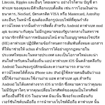
Litecoin, Ripples และอื่นๆ โดยเฉพาะ อย่างไรก็ตาม บัญชี ดา
ฟาเบท ของคุณจะมีตัวเลือกแบบดั้งเดิม เช่น การโอนเงินผ่าน
ธนาคาร, NeoSurf, บัตรเครดิต VISA หรือ Mastercard, AstroPay
และอื่นๆ ในหน้านี้ คุณต้องเลือกรูปแบบไฟล์ที่คุณกำลัง
ดาวน์โหลด จากนั้นทำการติดตั้ง สำหรับ Android ดาฟาเบท mod
apk จะเหมาะกับคุณ ไม่มีกฎหมายของรัฐบาลกลางในสหราช
อาณาจักรที่ห้ามการพนันออนไลน์ ตามใบอนุญาตของไซปรัส
(HE) ดาฟาเบท ปฏิบัติตามข้อกำหนดการเดิมพันทั้งหมด เอกสาร
ที่ให้มาช่วยให้ uchun ดำเนินการได้อย่างถูกกฎหมายใน
ประเทศไทยและในหลายประเทศ และเป็นโอกาสใหม่และน่า
สนใจสำหรับคนในท้องถิ่น แอป ดาฟาเบท iOS นั้นคล้ายคลึงกับ
Android ในแง่ของรูปลักษณ์และความสามารถ สามารถ
ดาวน์โหลดได้ทั้งบน iPhone และ iPad ผู้ใช้หลายคนยืนยันว่าแอ
ปนี้ใช้งานง่ายและใช้งานง่าย แอพ ดาฟาเบท apk สำหรับ
Android ไม่ได้แตกต่างจาก iOS มากนัก ซึ่งหมายความว่าคุณจะ
ไม่มีปัญหาใดๆ หากคุณเปลี่ยนโทรศัพท์ของคุณเป็นโทรศัพท์
เครื่องอื่นที่ใช้ iOS ในอนาคต มิฉะนั้น ฟีเจอร์จะเหมือนกับ
เวอร์ชันไซต์บนมือถือ การนำทางเว็บไซต์มือถือ ดาฟาเบท นั้น