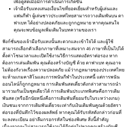
เพื่อดูสดเมื่อมีการดำเนินการเกิดขึ้น
เจ้ามือรับแทงเสนอเงื่อนไขที่ยอดเยี่ยมสำหรับผู้เล่นและ
แฟนกีฬา ผู้เล่นชาวประเทศไทยสามารถวางเดิมพันบน ดา
ฟาเบท ได้อย่างปลอดภัยและถูกกฎหมาย หากคุณสนใจ
คุณจะพบข้อมูลเพิ่มเติมในบทความของเรา
ฟังก์ชั่นของเจ้ามือรับแทงนั้นสะดวกและเข้าใจได้ และผู้ใช้
สามารถเลือกตัวเลือกภาษาที่เหมาะสมจาก 46 ภาษาที่เป็นไปได้
ตั้งค่าโซนเวลาและเปิดใช้งานวิธีการแสดงอัตราต่อรอง หาก
ต้องการเล่นเดิมพัน คุณต้องสร้างบัญชี ด้วย ดาฟาเบท คุณอาจ
ไม่ต้องกังวลเรื่องความปลอดภัย แม้ว่ากฎหมายของประเทศไทย
จะห้ามเกมคาสิโนและการพนันกีฬาในประเทศนี้ แต่การพนัน
ออนไลน์ก็ถูกกฎหมาย การเดิมพันสดเดี่ยวดังกล่าวสามารถนำ
มารวมกันเป็นชุดเดียวได้ การเดิมพันประเภทพิเศษคือการเดิม
พันสด (หรืออีกนัยหนึ่งคือการเดิมพันที่ยอมรับในระหว่างเกม)
เงินชนะจากการเดิมพันเดี่ยวจะเท่ากับเงินเดิมพันคูณด้วยอัตรา
ต่อรองที่บันทึกไว้ของผลลัพธ์ หากคุณได้รับรหัสดังกล่าวก่อนที่
จะลงทะเบียน อย่าลืมกรอกรหัสในช่องพิเศษ สิ่งนี้สำคัญ
เนื่องจากจะไม่สามารถใช้งานได้อีกต่อไปหากคุณสร้างบัญชี