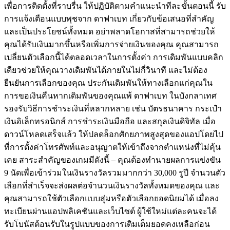
เพื่อการติดตั้งที่ราบรื่น ให้ปฏิบัติตามคำแนะนำทีละขั้นตอนนี้ รับ
การแจ้งเตือนแบบพุชจาก ดาฟาเบท เกี่ยวกับข้อเสนอที่สำคัญ
และเป็นประโยชน์ทั้งหมด อย่าพลาดโอกาสที่สามารถช่วยให้
คุณได้รับเงินมากขึ้นหรือเพิ่มการจ่ายเงินของคุณ คุณสามารถ
เปลี่ยนตัวเลือกนี้ได้ตลอดเวลาในการตั้งค่า การเดิมพันแบบคลิก
เดียวช่วยให้คุณวางเดิมพันได้ภายในไม่กี่วินาที และไม่ต้อง
ยืนยันการเลือกของคุณ ประกันเดิมพันให้ทางเลือกแก่คุณใน
การขอเงินคืนหากเดิมพันของคุณแพ้ ดาฟาเบท ในบังกลาเทศ
รองรับวิธีการชำระเงินที่หลากหลาย เช่น บัตรธนาคาร กระเป๋า
เงินอิเล็กทรอนิกส์ การชำระเงินมือถือ และสกุลเงินดิจิทัล เมื่อ
ดาวน์โหลดเสร็จแล้ว ให้ปลดล็อกศักยภาพสูงสุดของแอปโดยไป
ที่การตั้งค่าโทรศัพท์และอนุญาตให้เข้าถึงจากตำแหน่งที่ไม่คุ้น
เคย สาระสำคัญของเกมมีดังนี้ – คุณต้องทำนายผลการแข่งขัน
9 นัดเพื่อเข้าร่วมในเงินรางวัลรวมมากกว่า 30,000 รูปี จำนวนตัว
เลือกที่สำเร็จจะส่งผลต่อจำนวนเงินรางวัลทั้งหมดของคุณ และ
คุณสามารถใช้ตัวเลือกแบบสุ่มหรือตัวเลือกยอดนิยมได้ เมื่อลง
ทะเบียนผ่านแอปพลิเคชันและเว็บไซต์ ผู้ใช้ใหม่แต่ละคนจะได้
รับโบนัสต้อนรับในรูปแบบของการเติมเต็มยอดคงเหลือก่อน