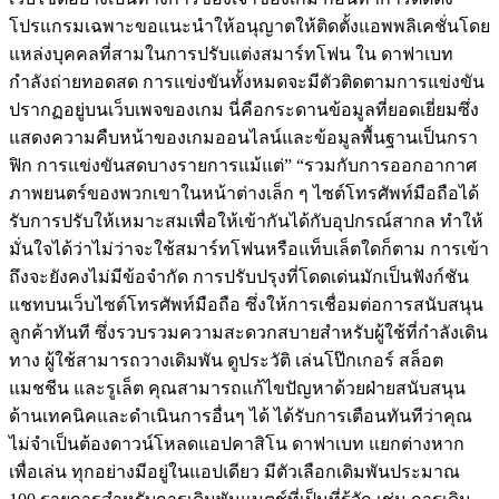
โปรแกรมเฉพาะขอแนะนำให้อนุญาตให้ติดตั้งแอพพลิเคชั่นโดย
แหล่งบุคคลที่สามในการปรับแต่งสมาร์ทโฟน ใน ดาฟาเบท
กำลังถ่ายทอดสด การแข่งขันทั้งหมดจะมีตัวติดตามการแข่งขัน
ปรากฏอยู่บนเว็บเพจของเกม นี่คือกระดานข้อมูลที่ยอดเยี่ยมซึ่ง
แสดงความคืบหน้าของเกมออนไลน์และข้อมูลพื้นฐานเป็นกรา
ฟิก การแข่งขันสดบางรายการแม้แต่” “รวมกับการออกอากาศ
ภาพยนตร์ของพวกเขาในหน้าต่างเล็ก ๆ ไซต์โทรศัพท์มือถือได้
รับการปรับให้เหมาะสมเพื่อให้เข้ากันได้กับอุปกรณ์สากล ทำให้
มั่นใจได้ว่าไม่ว่าจะใช้สมาร์ทโฟนหรือแท็บเล็ตใดก็ตาม การเข้า
ถึงจะยังคงไม่มีข้อจำกัด การปรับปรุงที่โดดเด่นมักเป็นฟังก์ชัน
แชทบนเว็บไซต์โทรศัพท์มือถือ ซึ่งให้การเชื่อมต่อการสนับสนุน
ลูกค้าทันที ซึ่งรวบรวมความสะดวกสบายสำหรับผู้ใช้ที่กำลังเดิน
ทาง ผู้ใช้สามารถวางเดิมพัน ดูประวัติ เล่นโป๊กเกอร์ สล็อต
แมชชีน และรูเล็ต คุณสามารถแก้ไขปัญหาด้วยฝ่ายสนับสนุน
ด้านเทคนิคและดำเนินการอื่นๆ ได้ ได้รับการเตือนทันทีว่าคุณ
ไม่จำเป็นต้องดาวน์โหลดแอปคาสิโน ดาฟาเบท แยกต่างหาก
เพื่อเล่น ทุกอย่างมีอยู่ในแอปเดียว มีตัวเลือกเดิมพันประมาณ