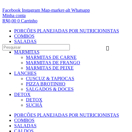
Facebook
Instagram
Map-marker-alt
Whatsapp
Minha conta
R$
0,00
0
Carrinho
PORÇÕES PLANEJADAS POR NUTRICIONISTAS​
COMBOS
SALADAS
CALDOS
MARMITAS
MARMITAS DE CARNE
MARMITAS DE FRANGO
MARMITAS DE PEIXE
LANCHES
CUSCUZ & TAPIOCAS
PIZZA BROTINHO
SALGADOS & DOCES
DETOX
DETOX
SUCHÁ
PORÇÕES PLANEJADAS POR NUTRICIONISTAS​
COMBOS
SALADAS
CALDOS