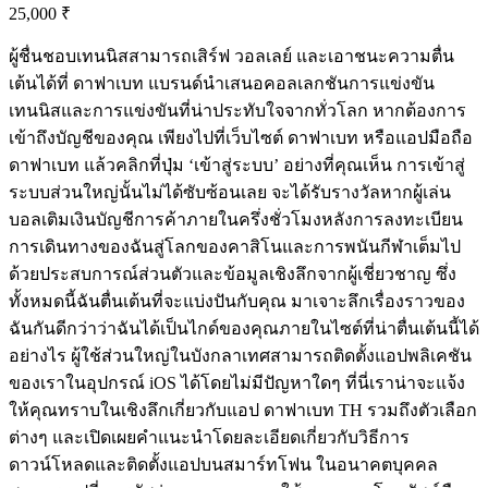
25,000 ₹
ผู้ชื่นชอบเทนนิสสามารถเสิร์ฟ วอลเลย์ และเอาชนะความตื่น
เต้นได้ที่ ดาฟาเบท แบรนด์นำเสนอคอลเลกชันการแข่งขัน
เทนนิสและการแข่งขันที่น่าประทับใจจากทั่วโลก หากต้องการ
เข้าถึงบัญชีของคุณ เพียงไปที่เว็บไซต์ ดาฟาเบท หรือแอปมือถือ
ดาฟาเบท แล้วคลิกที่ปุ่ม ‘เข้าสู่ระบบ’ อย่างที่คุณเห็น การเข้าสู่
ระบบส่วนใหญ่นั้นไม่ได้ซับซ้อนเลย จะได้รับรางวัลหากผู้เล่น
บอลเติมเงินบัญชีการค้าภายในครึ่งชั่วโมงหลังการลงทะเบียน
การเดินทางของฉันสู่โลกของคาสิโนและการพนันกีฬาเต็มไป
ด้วยประสบการณ์ส่วนตัวและข้อมูลเชิงลึกจากผู้เชี่ยวชาญ ซึ่ง
ทั้งหมดนี้ฉันตื่นเต้นที่จะแบ่งปันกับคุณ มาเจาะลึกเรื่องราวของ
ฉันกันดีกว่าว่าฉันได้เป็นไกด์ของคุณภายในไซต์ที่น่าตื่นเต้นนี้ได้
อย่างไร ผู้ใช้ส่วนใหญ่ในบังกลาเทศสามารถติดตั้งแอปพลิเคชัน
ของเราในอุปกรณ์ iOS ได้โดยไม่มีปัญหาใดๆ ที่นี่เราน่าจะแจ้ง
ให้คุณทราบในเชิงลึกเกี่ยวกับแอป ดาฟาเบท TH รวมถึงตัวเลือก
ต่างๆ และเปิดเผยคำแนะนำโดยละเอียดเกี่ยวกับวิธีการ
ดาวน์โหลดและติดตั้งแอปบนสมาร์ทโฟน ในอนาคตบุคคล