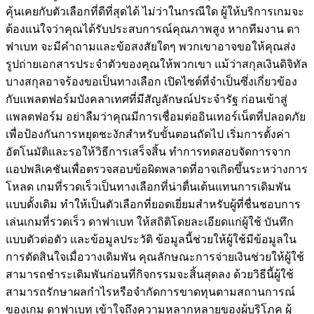
คุ้นเคยกับตัวเลือกที่ดีที่สุดได้ ไม่ว่าในกรณีใด ผู้ให้บริการเกมจะ
ต้องแน่ใจว่าคุณได้รับประสบการณ์คุณภาพสูง หากทีมงาน ดา
ฟาเบท จะมีคำถามและข้อสงสัยใดๆ พวกเขาอาจขอให้คุณส่ง
รูปถ่ายเอกสารประจำตัวของคุณให้พวกเขา แม้ว่าสกุลเงินดิจิทัล
บางสกุลอาจร้องขอเป็นทางเลือก เปิดไซต์ที่จำเป็นซึ่งเกี่ยวข้อง
กับแพลตฟอร์มบังคลาเทศที่มีสัญลักษณ์ประจำรัฐ ก่อนเข้าสู่
แพลตฟอร์ม อย่าลืมว่าคุณมีการเชื่อมต่ออินเทอร์เน็ตที่ปลอดภัย
เพื่อป้องกันการหยุดชะงักสำหรับขั้นตอนถัดไป เริ่มการตั้งค่า
อัตโนมัติและรอให้วิธีการเสร็จสิ้น ทำการทดสอบจัดการจาก
แอปพลิเคชันเพื่อตรวจสอบข้อผิดพลาดที่อาจเกิดขึ้นระหว่างการ
โหลด เกมที่รวดเร็วเป็นทางเลือกที่น่าตื่นเต้นแทนการเดิมพัน
แบบดั้งเดิม ทำให้เป็นตัวเลือกที่ยอดเยี่ยมสำหรับผู้ที่ชื่นชอบการ
เล่นเกมที่รวดเร็ว ดาฟาเบท ให้สถิติโดยละเอียดแก่ผู้ใช้ บันทึก
แบบตัวต่อตัว และข้อมูลประวัติ ข้อมูลนี้ช่วยให้ผู้ใช้มีข้อมูลใน
การตัดสินใจเมื่อวางเดิมพัน คุณลักษณะการจ่ายเงินช่วยให้ผู้ใช้
สามารถชำระเดิมพันก่อนที่กิจกรรมจะสิ้นสุดลง ด้วยวิธีนี้ผู้ใช้
สามารถรักษาผลกำไรหรือจำกัดการขาดทุนตามสถานการณ์
ของเกม ดาฟาเบท เข้าใจถึงความหลากหลายของผู้บริโภค ผู้