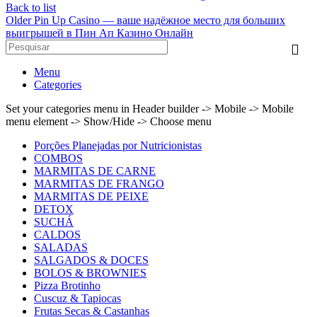
Back to list
Older
Pin Up Casino — ваше надёжное место для больших
выигрышей в Пин Ап Казино Онлайн
Menu
Categories
Set your categories menu in Header builder -> Mobile -> Mobile
menu element -> Show/Hide -> Choose menu
Porções Planejadas por Nutricionistas
COMBOS
MARMITAS DE CARNE
MARMITAS DE FRANGO
MARMITAS DE PEIXE
DETOX
SUCHÁ
CALDOS
SALADAS
SALGADOS & DOCES
BOLOS & BROWNIES
Pizza Brotinho
Cuscuz & Tapiocas
Frutas Secas & Castanhas