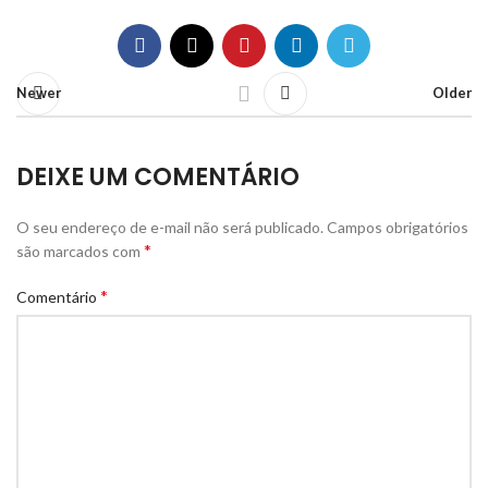
Newer
Older
DEIXE UM COMENTÁRIO
O seu endereço de e-mail não será publicado.
Campos obrigatórios
*
são marcados com
*
Comentário