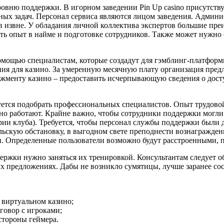
овню поддержки. В игорном заведении Pin Up casino присутству
х задач. Персонал сервиса являются лицом заведения. Админист
ов извне. У обладания личной коллектива экспертов большие п
ать опыт в найме и подготовке сотрудников. Также может нужно
омощью специалистам, которые создадут для гэмблинг-платформ
я для казино. За умеренную месячную плату организация пред
джменту казино – предоставить исчерпывающую сведения о дост
ется подобрать профессиональных специалистов. Опыт трудовой 
но работают. Крайне важно, чтобы сотрудники поддержки могли
ории клуба). Требуется, чтобы персонал службы поддержки были
скую обстановку, в выгодном свете преподнести вознаграждения
 Определенные пользователи возможно будут расстроенными, пр
ержки нужно заняться их тренировкой. Консультантам следует о
х предложениях. Дабы не возникло сумятицы, лучше заранее со
 виртуальном казино;
говор с игроками;
стороны геймера.