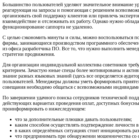
Большинство пользователей уделяют значительное внимание ур
реагирующая на запросы и помогающая с решением всевозможны
организовать свой поддержку клиентов или привлечь эксперт
взаимодействие и отслеживать их работу. Однако нужно облад
функционирование саппорта не удаленно.
С целью сэкономить минуты и силы, можно воспользоваться п
фирмы, занимающиеся производством программного обеспечени
из офиса разработчика ПО. Все то, что нужно выполнить мене
стратегии продвижения.
Для организации индивидуальной коллектива советников требу
критерием. Зачастую юные спецы более мотивированы и актив
знание разных языковых знаний (здесь все определяется аудит
пользователей. Менеджеры должны уметь формировать приятель
совещания необходимо общаться с всевозможными индивидами.
По завершении удачного поиска сотрудников технической подд
действующих вариантах проведения оплат, доступных бонусны
проинформировать о нижеследующем:
что за дополнительные плюшки давать пользователям;
каким способом осуществлять подтверждение личности в
в каких определённых ситуациях стоит инициировать раз
что предпринимать при обнаружении мошенничества со 