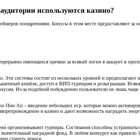
аудитории используются казино?
 геймеров поощрениями. Бонусы в этом месте предоставляют за 
непрерывно имеющиеся премии за всякий логин в аккаунт в прил
о. Эти системы состоят из нескольких уровней и предполагают 
вышенный кешбэк, доступ к ВИП-турнирам и розыгрышам. Всякий
нусам. Из-за подобной побуждению пользователи не лишь чаще н
но Пин Ап – введение небольших игр, которые можно активиров
япрепровождение в казино и дают возможность наградить энерг
ни организовывают турниры. Состязания способны устраиваться 
значительный наградной фонд. В любом конкурсе как правило 1
вно ставить деньги.