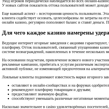
Уход игроков периодически наблюдается во всех онлайн-казин
У новых сайтов показатель оттока пользователей может доходи
Еще важный аспект – всесторонняя ценность пользователя. Эта 
клиента содействует осознать, целесообразны ли затраты на е
онлайн казино, регулярно пополняют баланс и ставят деньги. П
Для чего каждое казино намерены удер
Ведущие интернет игорные заведения с акциями гарантируют, ч
платформу. Отток пользователей, связанный упущениями казино
системе вознаграждений, накопленных в течение нескольких м
На основании подсчетам, привлечение всякого нового участни
рекламные кампании, прибегать к услугам различным экспертам
активной публике, не изменяющей предпочтения на альтернати
Лояльные клиенты поднимают известность марки игорного зав
оставляют в онлайн-сообществах и на форумах одобрите
рекомендуют платформу товарищам и друзьям;
предоставляют значимую фидбэк.
способствуют уменьшать различные негативные моменты
Насколько значительнее в casino удовлетворённых посетителей,