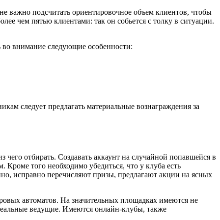
йне важно подсчитать ориентировочное объем клиентов, чтобы
ее чем пятью клиентами: так он собьется с толку в ситуации.
ь во внимание следующие особенности:
икам следует предлагать материальные вознаграждения за
з чего отбирать. Создавать аккаунт на случайной попавшейся в
. Кроме того необходимо убедиться, что у клуба есть
но, исправно перечисляют призы, предлагают акции на ясных
гровых автоматов. На значительных площадках имеются не
 реальные ведущие. Имеются онлайн-клубы, также