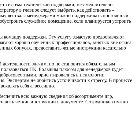
ет система технической поддержки, незамедлительно
ратору в главное следует выбрать, как действовать –
реимущества: с менеджерами можно поддерживать постоянный
 обустроить служебное помещение, если планируется устроить
ы команду поддержки. Эту услугу зачастую предоставляют
лагают хорошо обученных профессионалов, занятых вне офиса
упных бонусах, предоставить ясные инструкции касательно
деятельности значим, но не становится обязательным
 пользоваться ПК. Большим плюсом для менеджеров будет
 добросовестными, ориентировались в психологии
. Экспертам не обойтись устойчивости к стрессу. В процессе
оявлять себя агрессивно.
беспечить всю важную сведения об ассортименте игр,
ставить четкие инструкции в документе. Сотрудников нужно