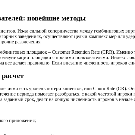
вателей: новейшие методы
клиентов. Из-за сильной соперничества между гемблинговых вирт
горных заведениях, осуществляют целый комплекс мер для удер
прочие развлечения.
блинговых площадок – Customer Retention Rate (CRR). Именно 
оммуникации площадки с прочими пользователями. Индекс лояль
ма все делает правильно. Если внезапно численность игроков сн
 расчет
егиями есть уровень потери клиентов, или Churn Rate (CR). Она
течение периода помогает разобраться, с какой частотой игроки 
за заданный срок, делят на общую численность игроков в начал
мого приложения;