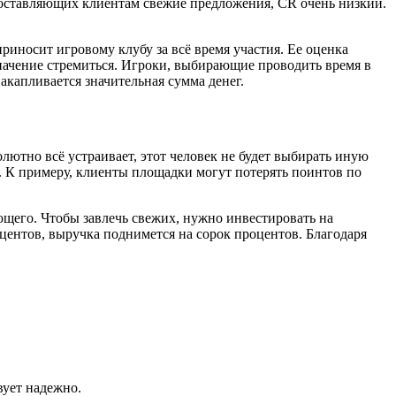
едоставляющих клиентам свежие предложения, CR очень низкий.
приносит игровому клубу за всё время участия. Ее оценка
значение стремиться. Игроки, выбирающие проводить время в
накапливается значительная сумма денег.
лютно всё устраивает, этот человек не будет выбирать иную
й. К примеру, клиенты площадки могут потерять поинтов по
ющего. Чтобы завлечь свежих, нужно инвестировать на
центов, выручка поднимется на сорок процентов. Благодаря
вует надежно.