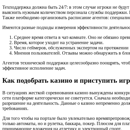
Техподдержка должна быть 24/7: в этом случае игроки не буду
выяснить нужным количеством персонала службы поддержки. Не 
Также необходимо организовать расписание агентов: специалис
Имеются разные подходы измерения эффективности деятельност
Среднее время ответа в чат-комнате. Оно не обязано пре
Время, которое уходит на устранение задачи.
Число геймеров, обслуженных экспертом на протяжении 
Мнения пользователей. Отзывы можно обнаружить в блог
Агентов технической поддержки целесообразно поощрять, чтоб
эффективное исполнение задач.
Как подобрать казино и приступить иг
В ситуациях жесткой соревнования казино вынуждены конкуриро
сети платформе категорически не советуется. Сначала необходи
разрешение на деятельность. Данные о казино непременно дол
требованиях.
Для того чтобы на портале было увлекательно времяпрепровож
только автоматы, но и рулетка, баккара, покер. Плюсом для п
принимающие вложения на атлетику и электронный спорт.