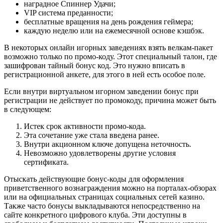
наградное Спиннер Удачи;
VIP система преданности;
бесплатные вращения на день рождения геймера;
каждую неделю или на ежемесячной основе кэшбэк.
В некоторых онлайн игорных заведениях взять велкам-пакет
возможно только по промо-коду. Этот специальный талон, где
зашифрован тайный бонус код. Это нужно вписать в
регистрационной анкете, для этого в ней есть особое поле.
Если внутри виртуальном игорном заведении бонус при
регистрации не действует по промокоду, причина может быть
в следующем:
Истек срок активности промо-кода.
Эта сочетание уже стала введена ранее.
Внутри акционном ключе допущена неточность.
Невозможно удовлетворены другие условия
сертификата.
Отыскать действующие бонус-коды для оформления
приветственного вознаграждения можно на порталах-обзорах
или на официальных страницах социальных сетей казино.
Также часто бонусы выкладываются непосредственно на
сайте конкретного цифрового клуба. Эти доступны в