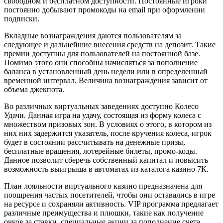
свободном и бесплатном доступности. Постоянные игроки
постоянно добывают промокоды на email при оформлении
подписки.
Вкладные вознаграждения даются пользователям за
следующее и дальнейшие внесения средств на депозит. Такие
премии доступны для пользователей на постоянной базе.
Помимо этого они способны начисляться за пополнение
баланса в установленный день недели или в определенный
временной интервал. Величина вознаграждения зависит от
объема джекпота.
Во различных виртуальных заведениях доступно Колесо
Удачи. Данная игра на удачу, состоящая из форму колеса с
множеством призовых зон. В условиях о этого, в котором из
них них задержится указатель, после кручения колеса, игрок
будет в состоянии рассчитывать на денежные призы,
бесплатные вращения, лотерейные билеты, промо-коды.
Данное позволит сберечь собственный капитал и повысить
возможность выигрыша в автоматах из каталога казино 7К.
План лояльности виртуального казино предназначена для
поощрения частых посетителей, чтобы они оставались в игре
на ресурсе и сохраняли активность. VIP программа предлагает
различные преимущества и плюшки, такие как получение
очков за ставки, специальные акции за пополнение счета,