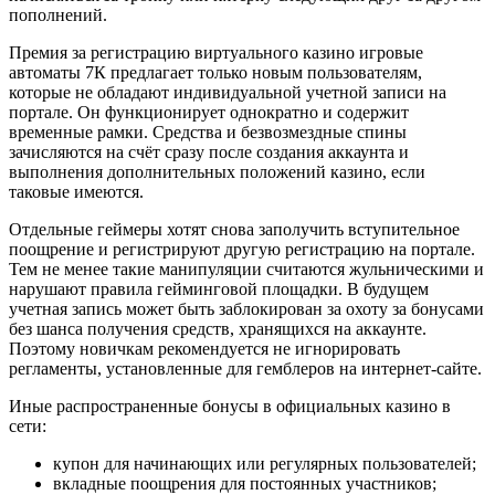
пополнений.
Премия за регистрацию виртуального казино игровые
автоматы 7К предлагает только новым пользователям,
которые не обладают индивидуальной учетной записи на
портале. Он функционирует однократно и содержит
временные рамки. Средства и безвозмездные спины
зачисляются на счёт сразу после создания аккаунта и
выполнения дополнительных положений казино, если
таковые имеются.
Отдельные геймеры хотят снова заполучить вступительное
поощрение и регистрируют другую регистрацию на портале.
Тем не менее такие манипуляции считаются жульническими и
нарушают правила гейминговой площадки. В будущем
учетная запись может быть заблокирован за охоту за бонусами
без шанса получения средств, хранящихся на аккаунте.
Поэтому новичкам рекомендуется не игнорировать
регламенты, установленные для гемблеров на интернет-сайте.
Иные распространенные бонусы в официальных казино в
сети:
купон для начинающих или регулярных пользователей;
вкладные поощрения для постоянных участников;