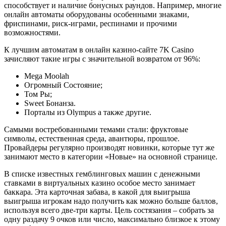
способствует и наличие бонусных раундов. Например, многие
онлайн автоматы оборудованы особенными знаками,
фриспинами, риск-играми, респинами и прочими
возможностями.
К лучшим автоматам в онлайн казино-сайте 7K Casino
зачисляют такие игры с значительной возвратом от 96%:
Mega Moolah
Огромный Состояние;
Том Ры;
Sweet Бонанза.
Порталы из Olympus а также другие.
Самыми востребованными темами стали: фруктовые
символы, естественная среда, авантюры, прошлое.
Провайдеры регулярно производят новинки, которые тут же
занимают место в категории «Новые» на основной странице.
В списке известных гемблинговых машин с денежными
ставками в виртуальных казино особое место занимает
баккара. Эта карточная забава, в какой для выигрыша
выигрыша игрокам надо получить как можно больше баллов,
используя всего две-три карты. Цель состязания – собрать за
одну раздачу 9 очков или число, максимально близкое к этому