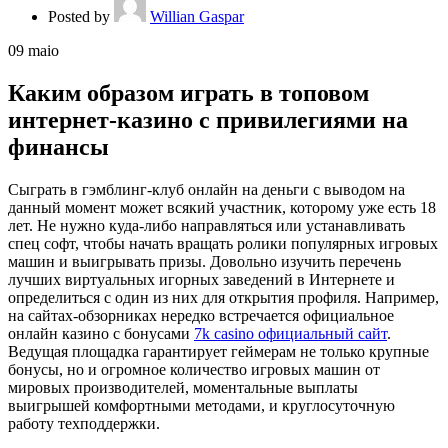
Posted by
Willian Gaspar
09
maio
Каким образом играть в топовом
интернет-казино с привилегиями на
финансы
Сыграть в гэмблинг-клуб онлайн на деньги с выводом на
данный момент может всякий участник, которому уже есть 18
лет. Не нужно куда-либо направляться или устанавливать
спец софт, чтобы начать вращать ролики популярных игровых
машин и выигрывать призы. Довольно изучить перечень
лучших виртуальных игорных заведений в Интернете и
определиться с один из них для открытия профиля. Например,
на сайтах-обзорниках нередко встречается официальное
онлайн казино с бонусами
7k casino официальный сайт
.
Ведущая площадка гарантирует геймерам не только крупные
бонусы, но и огромное количество игровых машин от
мировых производителей, моментальные выплаты
выигрышей комфортными методами, и круглосуточную
работу техподдержки.