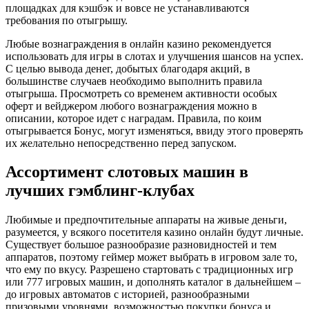
площадках для кэшбэк и вовсе не устанавливаются
требования по отыгрышу.
Любые вознаграждения в онлайн казино рекомендуется
использовать для игры в слотах и улучшения шансов на успех.
С целью вывода денег, добытых благодаря акций, в
большинстве случаев необходимо выполнить правила
отыгрыша. Просмотреть со временем активности особых
оферт и вейджером любого вознаграждения можно в
описании, которое идет с наградам. Правила, по коим
отыгрывается Бонус, могут изменяться, ввиду этого проверять
их желательно непосредственно перед запуском.
Ассортимент слотовых машин в
лучших гэмблинг-клубах
Любимые и предпочтительные аппараты на живые деньги,
разумеется, у всякого посетителя казино онлайн будут личные.
Существует большое разнообразие разновидностей и тем
аппаратов, поэтому геймер может выбрать в игровом зале то,
что ему по вкусу. Разрешено стартовать с традиционных игр
или 777 игровых машин, и дополнять каталог в дальнейшем –
до игровых автоматов с историей, разнообразными
призовыми уровнями, возможностью покупки бонуса и