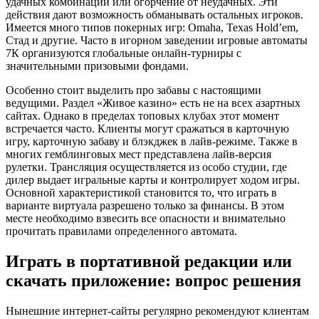
удачных комбинаций или огорчение от неудачных. Эти
действия дают возможность обманывать остальных игроков.
Имеется много типов покерных игр: Omaha, Texas Hold’em,
Стад и другие. Часто в игорном заведении игровые автоматы
7К организуются глобальные онлайн-турниры с
значительными призовыми фондами.
Особенно стоит выделить про забавы с настоящими
ведущими. Раздел «Живое казино» есть не на всех азартных
сайтах. Однако в пределах топовых клубах этот момент
встречается часто. Клиенты могут сражаться в карточную
игру, карточную забаву и блэкджек в лайв-режиме. Также в
многих гемблинговых мест представлена лайв-версия
рулетки. Трансляция осуществляется из особо студии, где
дилер выдает игральные карты и контролирует ходом игры.
Основной характеристикой становится то, что играть в
варианте виртуала разрешено только за финансы. В этом
месте необходимо взвесить все опасности и внимательно
прочитать правилами определенного автомата.
Играть в портативной редакции или
скачать приложение: вопрос решения
Нынешние интернет-сайты регулярно рекомендуют клиентам