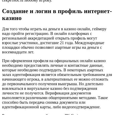
секретность любому игроку.
Создание и логин в профиль интернет-
казино
Для того чтобы играть на деньги в казино онлайн, геймеру
надо пройти регистрацию. В онлайн платформах с
региональной аккредитацией открыть профиль могут
взрослые участники, достигшие 21 года. Международные
площадки обычно позволяют азартные игры на деньги с
восемнадцати лет.
При оформления профиля на официальных онлайн казино
необходимо предоставлять личные и контактные данные,
которые необходимо подтвердить. В некоторых азартных
залах идентификация является обязательным требованием для
начинающего игрока, в альтернативных ее можно отложить
до первоначального получения выигрыша. Но длительно
вовлекаться в виртуальное казино без подтверждения
личности не получится. Верификация документов
выполняется различными общепринятыми методами. Такое
способно быть передача снимка документа или
идентификационной карты, либо видеоподтверждение.