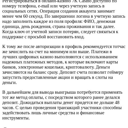
Регистрироваться в онлайн-казино 7K Casino доступно по
номеру телефона, e-mail или через учетную запись в
социальных сетях. Операция создания аккаунта занимает
менее чем 60 секунд. По завершении логина в учетную запись
надо заполнить каждое из поля профиля: ФИО, денежная
единица, день рождения, страна проживания и так далее.
Когда ключ от учетной записи потерян, следует связаться к
поддержке с просьбой восстановить вход.
К тому же после авторизации в профиль рекомендуется тотчас
же зачислить на счет на минимум или выше. Платежи в
лучших цифровых казино выполняются с использованием
надежных платежных методов, к которые включают карты
банков, электронные кошельки, криптовалюту. Деньги
зачисляются на баланс сразу. Депозит счета позволит геймеру
запустить предоставленные акции и вращать в слоты на
деньги.
В дальнейшем для вывода выигрыша потребуется применять
тот же метод оплаты, с посредством которого ранее делался
депозит. Дожидаться выплаты денег придется не дольше 48
часов. С целью проведения транзакций участники способны
задействовать лишь личные средства и финансовые
инструменты.