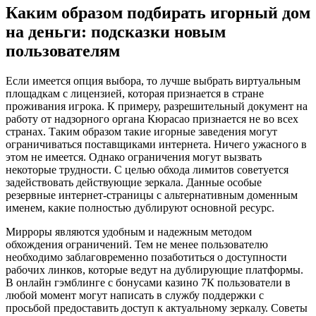
Каким образом подбирать игорный дом
на деньги: подсказки новым
пользователям
Если имеется опция выбора, то лучше выбрать виртуальным
площадкам с лицензией, которая признается в стране
проживания игрока. К примеру, разрешительный документ на
работу от надзорного органа Кюрасао признается не во всех
странах. Таким образом такие игорные заведения могут
ограничиваться поставщиками интернета. Ничего ужасного в
этом не имеется. Однако ограничения могут вызвать
некоторые трудности. С целью обхода лимитов советуется
задействовать действующие зеркала. Данные особые
резервные интернет-страницы с альтернативным доменным
именем, какие полностью дублируют основной ресурс.
Мирроры являются удобным и надежным методом
обхождения ограничений. Тем не менее пользователю
необходимо заблаговременно позаботиться о доступности
рабочих линков, которые ведут на дублирующие платформы.
В онлайн гэмблинге с бонусами казино 7К пользователи в
любой момент могут написать в службу поддержки с
просьбой предоставить доступ к актуальному зеркалу. Советы