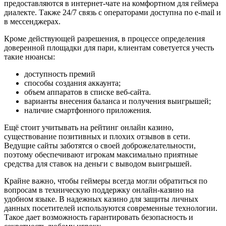
предоставляются в интернет-чате на комфортном для геймера
диалекте. Также 24/7 связь с операторами доступна по e-mail и
в мессенджерах.
Кроме действующей разрешения, в процессе определения
доверенной площадки для пари, клиентам советуется учесть
такие нюансы:
доступность премий
способы создания аккаунта;
объем аппаратов в списке веб-сайта.
варианты внесения баланса и получения выигрышей;
наличие смартфонного приложения.
Ещё стоит учитывать на рейтинг онлайн казино,
существование позитивных и плохих отзывов в сети.
Ведущие сайты заботятся о своей доброжелательности,
поэтому обеспечивают игрокам максимально приятные
средства для ставок на деньги с выводом выигрышей.
Крайне важно, чтобы геймеры всегда могли обратиться по
вопросам в техническую поддержку онлайн-казино на
удобном языке. В надежных казино для защиты личных
данных посетителей используются современные технологии.
Такое дает возможность гарантировать безопасность и