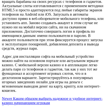
вращать барабаны на своих ресурсах с телефонов и гаджетов.
Актуальные слоты изготавливаются с применением методики
HTML5 и просто адаптируются под любые габариты экранов
телефонов на Android или iOS. Запускать в автоматы
доступно прямо в веб-обозревателе мобильного телефона, или
установить апп. Заново создавать аккаунт в этом случае не
нужно ни на мобайл версии сайта, ни на скачанном
приложении. Достаточно совершить логин в профиль по
имеющимся данным: имени пользователя и паролю. В
аккаунте пользователя при этом фиксируется процесс запуска
и эксплуатации поощрений, добавления депозита и вывода
средств, журнал пари.
Адрес для инсталляции софта на мобильный устройство
можно найти на основном портале или актуальном зеркале
казино. С мобильной версии казино и в аппликации легко
делать пари со телефонов и гаджетов, так как у них тот же
функционал и ассортимент игровых слотов, что и в
десктопном варианте. Зарегистрируйтесь в популярных
игорных заведениях онлайн для игры на деньги с
мгновенным выводом денег на карту, крипту, или интернет-
кошелек.
Newer
Каким образом выбрать надежное и удобное интернет-
казино начинающим игрокам