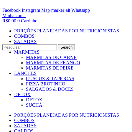
Facebook
Instagram
Map-marker-alt
Whatsapp
Minha conta
R$
0,00
0
Carrinho
PORÇÕES PLANEJADAS POR NUTRICIONISTAS​
COMBOS
SALADAS
CALDOS
Search
MARMITAS
MARMITAS DE CARNE
MARMITAS DE FRANGO
MARMITAS DE PEIXE
LANCHES
CUSCUZ & TAPIOCAS
PIZZA BROTINHO
SALGADOS & DOCES
DETOX
DETOX
SUCHÁ
PORÇÕES PLANEJADAS POR NUTRICIONISTAS​
COMBOS
SALADAS
CALDOS