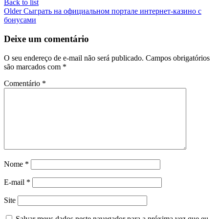
Back to list
Older
Сыграть на официальном портале интернет-казино с
бонусами
Deixe um comentário
O seu endereço de e-mail não será publicado.
Campos obrigatórios
são marcados com
*
Comentário
*
Nome
*
E-mail
*
Site
Salvar meus dados neste navegador para a próxima vez que eu