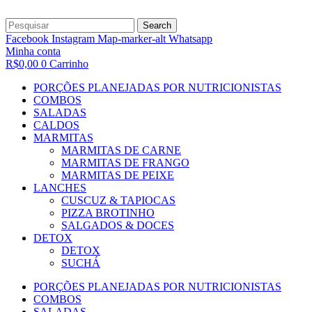
Search
Facebook
Instagram
Map-marker-alt
Whatsapp
Minha conta
R$
0,00
0
Carrinho
PORÇÕES PLANEJADAS POR NUTRICIONISTAS​
COMBOS
SALADAS
CALDOS
MARMITAS
MARMITAS DE CARNE
MARMITAS DE FRANGO
MARMITAS DE PEIXE
LANCHES
CUSCUZ & TAPIOCAS
PIZZA BROTINHO
SALGADOS & DOCES
DETOX
DETOX
SUCHÁ
PORÇÕES PLANEJADAS POR NUTRICIONISTAS​
COMBOS
SALADAS