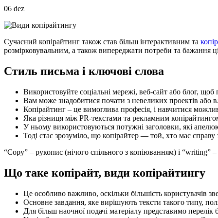
06
dez
Сучасний копірайтинг також став більш інтерактивним та
копі
розмірковувальним, а також випереджати потреби та бажання ціл
Стиль письма і ключові слова
Використовуйте соціальні мережі, веб-сайт або блог, щоб 
Вам може знадобитися почати з невеликих проектів або в
Копірайтинг – це вимоглива професія, і навчитися можли
Яка різниця між PR-текстами та рекламним копірайтинго
У ньому використовуються потужні заголовки, які апелюют
Тоді стає зрозуміло, що копірайтер — той, хто має справу 
“Copy” – рукопис (нічого спільного з копіюванням) і “writing” 
Що таке копірайт, види копірайтингу
Це особливо важливо, оскільки більшість користувачів зв
Основне завдання, яке вирішують тексти такого типу, пол
Для більш наочної подачі матеріалу представимо перелік б