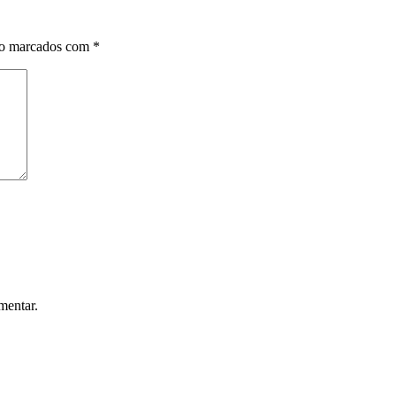
ão marcados com
*
mentar.