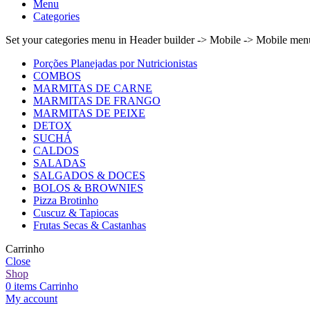
Menu
Categories
Set your categories menu in Header builder -> Mobile -> Mobile m
Porções Planejadas por Nutricionistas
COMBOS
MARMITAS DE CARNE
MARMITAS DE FRANGO
MARMITAS DE PEIXE
DETOX
SUCHÁ
CALDOS
SALADAS
SALGADOS & DOCES
BOLOS & BROWNIES
Pizza Brotinho
Cuscuz & Tapiocas
Frutas Secas & Castanhas
Carrinho
Close
Shop
0
items
Carrinho
My account