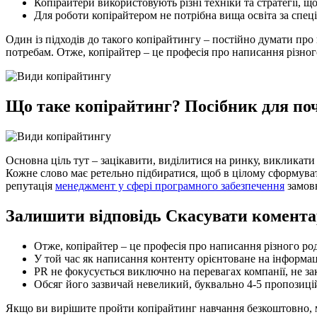
Копірайтери використовують різні техніки та стратегії, що
Для роботи копірайтером не потрібна вища освіта за спец
Один із підходів до такого копірайтингу – постійно думати про 
потребам. Отже, копірайтер – це професія про написання різно
Що таке копірайтинг? Посібник для поч
Основна ціль тут – зацікавити, виділитися на ринку, викликати
Кожне слово має ретельно підбиратися, щоб в цілому сформувати
репутація
менеджмент у сфері програмного забезпечення
замовн
Залишити відповідь Скасувати комента
Отже, копірайтер – це професія про написання різного ро
У той час як написання контенту орієнтоване на інформа
PR не фокусується виключно на перевагах компанії, не за
Обсяг його зазвичай невеликий, буквально 4-5 пропозицій,
Якщо ви вирішите пройти копірайтинг навчання безкоштовно, мо