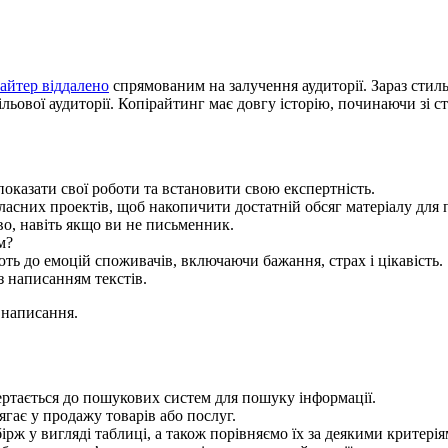
райтер віддалено
спрямованим на залучення аудиторії. Зараз сти
ьової аудиторії. Копірайтинг має довгу історію, починаючи зі с
показати свої роботи та встановити свою експертність.
ласних проектів, щоб накопичити достатній обсяг матеріалу для 
во, навіть якщо ви не письменник.
м?
ь до емоцій споживачів, включаючи бажання, страх і цікавість.
з написанням текстів.
– написання.
ертається до пошукових систем для пошуку інформації.
ягає у продажу товарів або послуг.
ірж у вигляді таблиці, а також порівняємо їх за деякими критерія