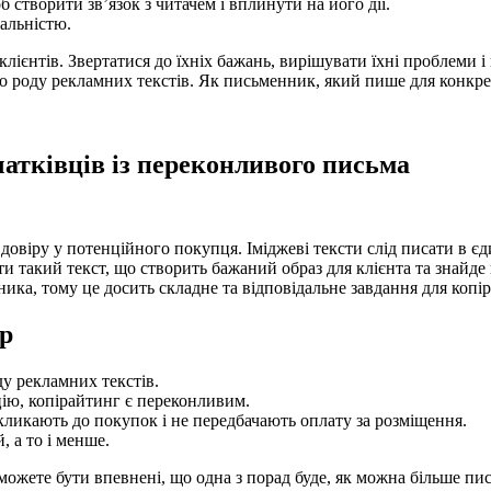
б створити зв’язок з читачем і вплинути на його дії.
іальністю.
клієнтів. Звертатися до їхніх бажань, вирішувати їхні проблеми і
го роду рекламних текстів. Як письменник, який пише для конкре
атківців із переконливого письма
 довіру у потенційного покупця. Іміджеві тексти слід писати в єд
 такий текст, що створить бажаний образ для клієнта та знайде 
ика, тому це досить складне та відповідальне завдання для копір
р
ду рекламних текстів.
цію, копірайтинг є переконливим.
кликають до покупок і не передбачають оплату за розміщення.
 а то і менше.
жете бути впевнені, що одна з порад буде, як можна більше пис