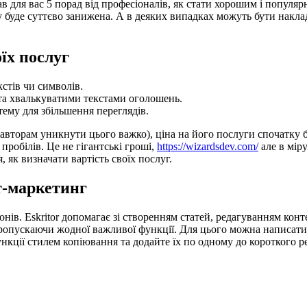
в для вас 5 порад від професіоналів, як стати хорошим і популярн
у буде суттєво занижена. А в деяких випадках можуть бути наклад
їх послуг
кстів чи символів.
та хвалькуватими текстами оголошень.
ему для збільшення переглядів.
 авторам уникнути цього важко), ціна на його послуги спочатку 
 пробілів. Це не гігантські гроші,
https://wizardsdev.com/
але в міру
 як визначати вартість своїх послуг.
т-маркетинг
нів. Eskritor допомагає зі створенням статей, редагуванням кон
 пропускаючи жодної важливої функції. Для цього можна написат
нкції стилем копіювання та додайте їх по одному до короткого р