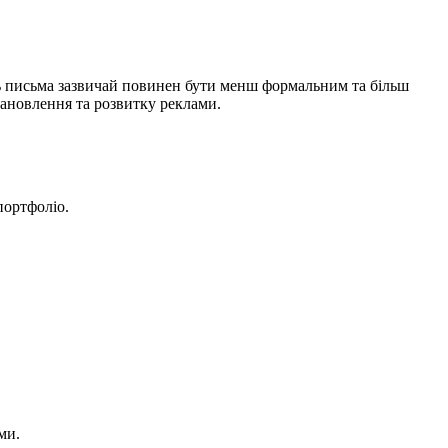
ль письма зазвичай повинен бути менш формальним та більш
тановлення та розвитку реклами.
портфоліо.
ми.