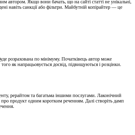
им автором. Якщо вони бачать, що на сайті статті не унікальні,
ені навіть санкції або фільтри. Майбутній копірайтер — це
буде розрахована по мінімуму. Початківець автор може
 того як напрацьовується досвід, підвищуються і розцінки.
тенту, рерайтом та багатьма іншими послугами. Лаконічний
и про продукт одним коротким реченням. Далі створіть дамп
ечення.