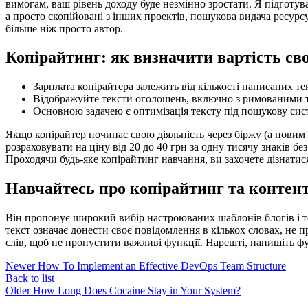
вимогам, ваш рівень доходу буде незмінно зростати. Я підготува
а просто скопійовані з інших проектів, пошукова видача ресурс
більше ніж просто автор.
Копірайтинг: як визначити вартість сво
Зарплата копірайтера залежить від кількості написаних те
Відображуйте тексти оголошень, включно з римованими 
Основною задачею є оптимізація тексту під пошукову сист
Якщо копірайтер починає свою діяльність через біржу (а новим
розраховувати на ціну від 20 до 40 грн за одну тисячу знаків без
Проходячи будь-яке копірайтинг навчання, ви захочете дізнатися,
Навчайтесь про копірайтинг та контен
Він пропонує широкий вибір настроюваних шаблонів блогів і то
текст означає донести своє повідомлення в кількох словах, не
слів, щоб не пропустити важливі функції. Нарешті, напишіть фу
Newer
How To Implement an Effective DevOps Team Structure
Back to list
Older
How Long Does Cocaine Stay in Your System?