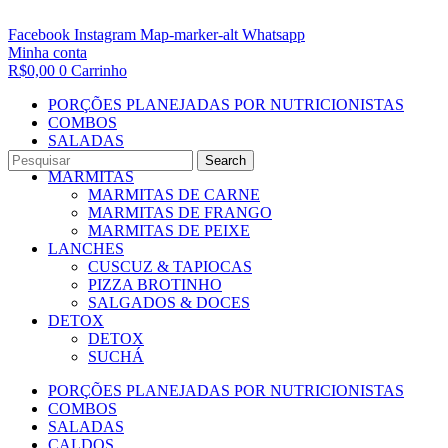
Facebook
Instagram
Map-marker-alt
Whatsapp
Minha conta
R$
0,00
0
Carrinho
PORÇÕES PLANEJADAS POR NUTRICIONISTAS​
COMBOS
SALADAS
CALDOS
Search
MARMITAS
MARMITAS DE CARNE
MARMITAS DE FRANGO
MARMITAS DE PEIXE
LANCHES
CUSCUZ & TAPIOCAS
PIZZA BROTINHO
SALGADOS & DOCES
DETOX
DETOX
SUCHÁ
PORÇÕES PLANEJADAS POR NUTRICIONISTAS​
COMBOS
SALADAS
CALDOS