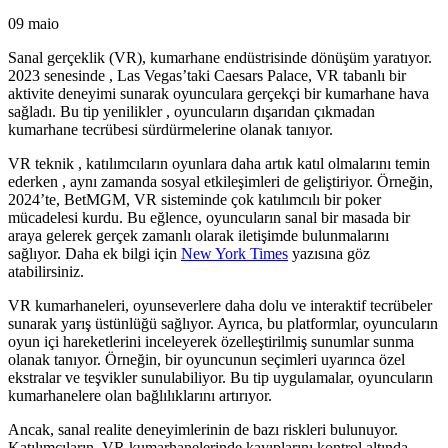
09
maio
Sanal gerçeklik (VR), kumarhane endüstrisinde dönüşüm yaratıyor.
2023 senesinde , Las Vegas’taki Caesars Palace, VR tabanlı bir
aktivite deneyimi sunarak oyunculara gerçekçi bir kumarhane hava
sağladı. Bu tip yenilikler , oyuncuların dışarıdan çıkmadan
kumarhane tecrübesi sürdürmelerine olanak tanıyor.
VR teknik , katılımcıların oyunlara daha artık katıl olmalarını temin
ederken , aynı zamanda sosyal etkileşimleri de geliştiriyor. Örneğin,
2024’te, BetMGM, VR sisteminde çok katılımcılı bir poker
mücadelesi kurdu. Bu eğlence, oyuncuların sanal bir masada bir
araya gelerek gerçek zamanlı olarak iletişimde bulunmalarını
sağlıyor. Daha ek bilgi için
New York Times
yazısına göz
atabilirsiniz.
VR kumarhaneleri, oyunseverlere daha dolu ve interaktif tecrübeler
sunarak yarış üstünlüğü sağlıyor. Ayrıca, bu platformlar, oyuncuların
oyun içi hareketlerini inceleyerek özelleştirilmiş sunumlar sunma
olanak tanıyor. Örneğin, bir oyuncunun seçimleri uyarınca özel
ekstralar ve teşvikler sunulabiliyor. Bu tip uygulamalar, oyuncuların
kumarhanelere olan bağlılıklarını artırıyor.
Ancak, sanal realite deneyimlerinin de bazı riskleri bulunuyor.
Katılımcıların, VR kumarhanelerinde kayıplarını kontrol altında