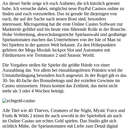
An dieser Stelle zeige ich euch Anbieter, die ich kürzlich getestet
habe. Ich versuche dabei, möglichst neue PayPal Casinos online zu
finden und euch vorzustellen. Das ist gerade für diejenigen von
euch, die auf der Suche nach neuen Boni sind, besonders
interessant. Microgaming hat die erste Online Casino Software zur
Marktreife geführt und bis heute eine führende Rolle in der Branche.
Hohe Verbreitung, abwechslungsreiche Spielauswahl und großartige
Spielautomaten machen das Unternehmen von der Isle of Man ist
bei Spielern in der ganzen Welt bekannt. Zu den Höhepunkten
gehören der Mega Moolah Jackpot Slot und Automaten mit
Filmlizenzen wie Terminator 2 und Jurassic World.
Die Vorgaben stellen für Spieler die größte Hürde vor einer
Auszahlung dar. Vor allem bei einzahlungsfreien Prämien wird die
Umsatzbedingung besonders hoch angesetzt. In der Regel gilt es das
30- bis 40-fache des Bonusbetrags und der erzielten Gewinne im
Casino umzusetzen. Hinzu kommt das Zeitlimit, das meist nicht
mehr als 3 oder 4 Wochen beträgt.
Alle Titel wie 40 Thieves, Creatures of the Night, Mystic Force and
Fruits & Wilds 2 könnt ihr auch sowohl in der Spielothek als auch
im Online Casino um echtes Geld spielen. Das Studio gibt sich
sichtlich Mühe, die Spielautomaten mit Liebe zum Detail digital