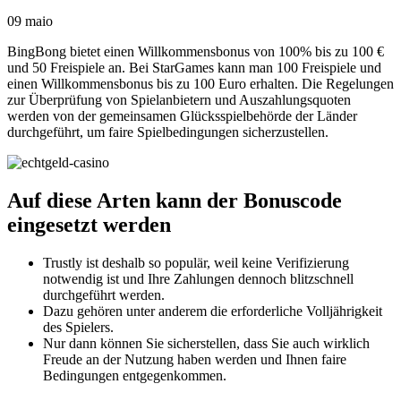
09
maio
BingBong bietet einen Willkommensbonus von 100% bis zu 100 €
und 50 Freispiele an. Bei StarGames kann man 100 Freispiele und
einen Willkommensbonus bis zu 100 Euro erhalten. Die Regelungen
zur Überprüfung von Spielanbietern und Auszahlungsquoten
werden von der gemeinsamen Glücksspielbehörde der Länder
durchgeführt, um faire Spielbedingungen sicherzustellen.
Auf diese Arten kann der Bonuscode
eingesetzt werden
Trustly ist deshalb so populär, weil keine Verifizierung
notwendig ist und Ihre Zahlungen dennoch blitzschnell
durchgeführt werden.
Dazu gehören unter anderem die erforderliche Volljährigkeit
des Spielers.
Nur dann können Sie sicherstellen, dass Sie auch wirklich
Freude an der Nutzung haben werden und Ihnen faire
Bedingungen entgegenkommen.