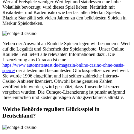
Wer auf Freispiele weniger Wert legt und stattdessen eine hohe
Volatilität bevorzugt, wird dieses Spiel lieben. Natürlich mit
Risikoleiter und Kartenrisiko wie bei fast allen Merkur Spielen.
Blazing Star zählt seit vielen Jahren zu den beliebtesten Spielen in
Merkur Spielotheken.
Neben der Auswahl an Roulette Spielen legen wir besonderen Wert
auf die Legalität und Sicherheit der Spielangebote. Unser Online
Roulette Test liefert alle relevanten Informationen dazu. Die
Lizenzierung aus Curacao ist eine
https://www.automatentest.de/magazin/online-casino-ohne-oasis-
sperre/
der ältesten und bekanntesten Glücksspiellizenzen weltweit.
Sie wurde 1996 eingeführt und hat seither zahlreiche Internet-
Casino-Anbieter lizenziert. Obwohl keine genauen Zahlen
veröffentlicht werden, wird geschätzt, dass Tausende Lizenzen
vergeben wurden. Die Curaçao-Lizenzierung ist primär aufgrund
ihres einfachen und kostengünstigen Antragsverfahrens attraktiv.
Welche Behörde reguliert Glücksspiel in
Deutschland?