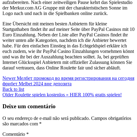
aufzubereiten. Nach einer zeitweiligen Pause kehrt das Spielestudio
der Merkur.com AG Gruppe mit der charakteristischen Sonne im
Logo nach und nach in die Spielbanken online zurück.
Eine Übersicht mit meinen besten Anbietern für kleine
Startguthaben findet ihr auf meiner Seite über PayPal Casinos mit 10
Euro Einzahlung. Neben der Liste aller PayPal Casinos findet ihr
weiter unten alle Kategorien, nachdem ich die Anbieter bewertet
habe. Für den einfachen Einstieg in das Echtgeldspiel erkläre ich
euch zudem, wie ihr PayPal Casino Einzahlungen vornehmen könnt
und was ihr bei der Auszahlung beachten solltet. Ja, bei geprüften
Internet Glücksspiel Anbietern mit offizieller Zulassung können Sie
darauf vertrauen, dass Online Roulette fair und sicher abläuft.
Newer
Мелбет промокод во время регистрирования на сегодня
фрибет Melbet 2024 вне депозита
Back to list
Older
Roulette spielen kostenlos » HIER 100% gratis spielen!
Deixe um comentário
O seu endereço de e-mail não será publicado.
Campos obrigatórios
são marcados com
*
Comentário
*