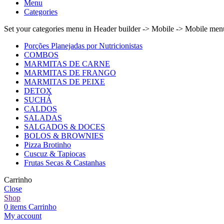
Menu
Categories
Set your categories menu in Header builder -> Mobile -> Mobile m
Porções Planejadas por Nutricionistas
COMBOS
MARMITAS DE CARNE
MARMITAS DE FRANGO
MARMITAS DE PEIXE
DETOX
SUCHÁ
CALDOS
SALADAS
SALGADOS & DOCES
BOLOS & BROWNIES
Pizza Brotinho
Cuscuz & Tapiocas
Frutas Secas & Castanhas
Carrinho
Close
Shop
0
items
Carrinho
My account