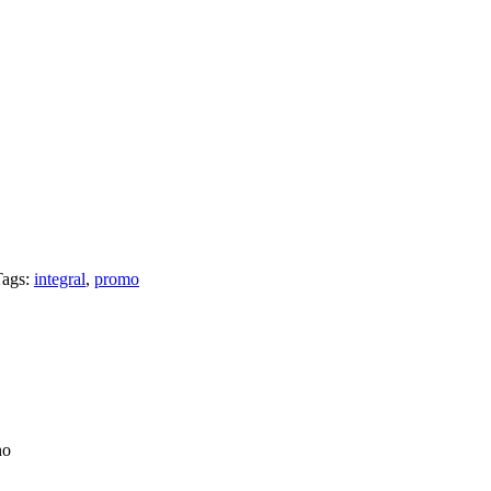
ags:
integral
,
promo
no