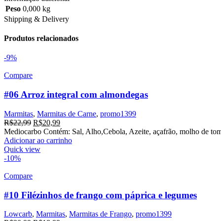
Peso
0,000 kg
Shipping & Delivery
Produtos relacionados
-9%
Compare
#06 Arroz integral com almondegas
Marmitas
,
Marmitas de Carne
,
promo1399
R$
22,99
R$
20,99
Mediocarbo Contém: Sal, Alho,Cebola, Azeite, açafrão, molho de tomat
Adicionar ao carrinho
Quick view
-10%
Compare
#10 Filézinhos de frango com páprica e legumes
Lowcarb
,
Marmitas
,
Marmitas de Frango
,
promo1399