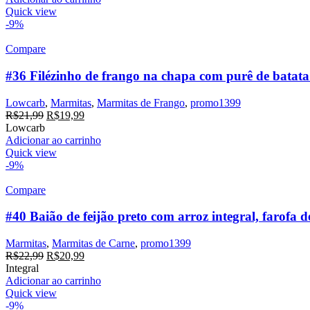
Quick view
-9%
Compare
#36 Filézinho de frango na chapa com purê de batata
Lowcarb
,
Marmitas
,
Marmitas de Frango
,
promo1399
R$
21,99
R$
19,99
Lowcarb
Adicionar ao carrinho
Quick view
-9%
Compare
#40 Baião de feijão preto com arroz integral, farofa d
Marmitas
,
Marmitas de Carne
,
promo1399
R$
22,99
R$
20,99
Integral
Adicionar ao carrinho
Quick view
-9%