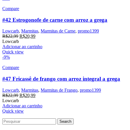
Compare
#42 Estrogonofe de carne com arroz a grega
Lowcarb
,
Marmitas
,
Marmitas de Carne
,
promo1399
R$
22,99
R$
20,99
Lowcarb
Adicionar ao carrinho
Quick view
-9%
Compare
#47 Fricassê de frango com arroz integral a grega
Lowcarb
,
Marmitas
,
Marmitas de Frango
,
promo1399
R$
22,99
R$
20,99
Lowcarb
Adicionar ao carrinho
Quick view
Search