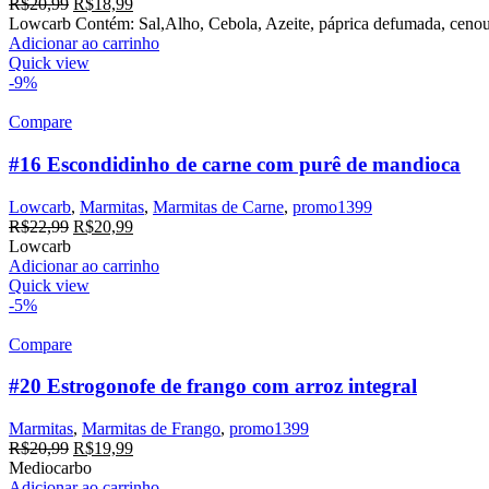
R$
20,99
R$
18,99
Lowcarb Contém: Sal,Alho, Cebola, Azeite, páprica defumada, cenoura
Adicionar ao carrinho
Quick view
-9%
Compare
#16 Escondidinho de carne com purê de mandioca
Lowcarb
,
Marmitas
,
Marmitas de Carne
,
promo1399
R$
22,99
R$
20,99
Lowcarb
Adicionar ao carrinho
Quick view
-5%
Compare
#20 Estrogonofe de frango com arroz integral
Marmitas
,
Marmitas de Frango
,
promo1399
R$
20,99
R$
19,99
Mediocarbo
Adicionar ao carrinho