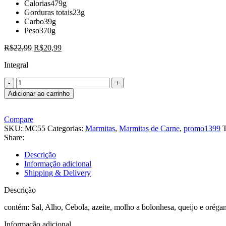
Calorias
479g
Gorduras totais
23g
Carbo
39g
Peso
370g
R$
22,99
R$
20,99
Integral
Adicionar ao carrinho
Compare
SKU:
MC55
Categorias:
Marmitas
,
Marmitas de Carne
,
promo1399
T
Share:
Descrição
Informação adicional
Shipping & Delivery
Descrição
contém: Sal, Alho, Cebola, azeite, molho a bolonhesa, queijo e oréga
Informação adicional