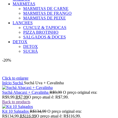
MARMITAS
MARMITAS DE CARNE
MARMITAS DE FRANGO
MARMITAS DE PEIXE
LANCHES
CUSCUZ & TAPIOCAS
PIZZA BROTINHO
SALGADOS & DOCES
DETOX
DETOX
SUCHÁ
-20%
Click to enlarge
Início
Suchá
Suchá Uva + Cavalinha
Suchá Abacaxi + Cavalinha
R$
9,99
O preço original era:
R$9,99.
R$
7,99
O preço atual é: R$7,99.
Back to products
Kit 10 Salgados
R$
134,99
O preço original era:
R$134,99.
R$
116,99
O preço atual é: R$116,99.