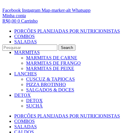
Facebook
Instagram
Map-marker-alt
Whatsapp
Minha conta
R$
0,00
0
Carrinho
PORÇÕES PLANEJADAS POR NUTRICIONISTAS​
COMBOS
SALADAS
CALDOS
Search
MARMITAS
MARMITAS DE CARNE
MARMITAS DE FRANGO
MARMITAS DE PEIXE
LANCHES
CUSCUZ & TAPIOCAS
PIZZA BROTINHO
SALGADOS & DOCES
DETOX
DETOX
SUCHÁ
PORÇÕES PLANEJADAS POR NUTRICIONISTAS​
COMBOS
SALADAS
CALDOS