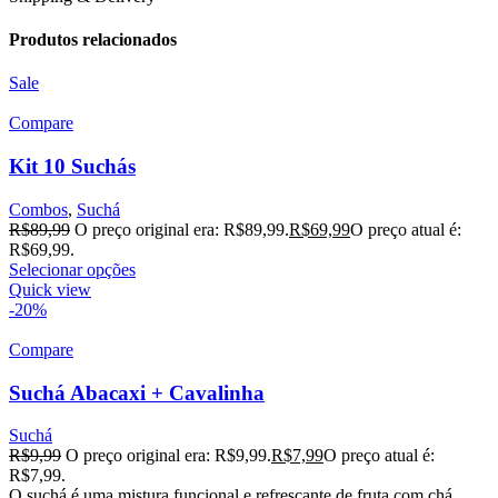
Produtos relacionados
Sale
Compare
Kit 10 Suchás
Combos
,
Suchá
R$
89,99
O preço original era: R$89,99.
R$
69,99
O preço atual é:
R$69,99.
Selecionar opções
Quick view
-20%
Compare
Suchá Abacaxi + Cavalinha
Suchá
R$
9,99
O preço original era: R$9,99.
R$
7,99
O preço atual é:
R$7,99.
O suchá é uma mistura funcional e refrescante de fruta com chá.