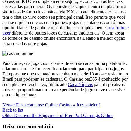
O cassino KTO é completamente seguro, e conta com as licenças
necessárias para operar. Os depósitos e saques dentro da plataforma
são feitas de forma instantânea via PIX, e o atendimento ao usuário
tem o chat ao vivo como seu principal canal. Isso permite que você
acesse rapidamente os crash games, jogos instantâneos com ótimas
oportunidades de ganho e uma dinâmica completamente
area fortune
tiger
diferente de outros jogos de cassino tradicionais. Quem gosta
de torneios de cassino online encontrará na Betano a melhor opção
para se cadastrar e jogar.
Para começar a jogar, os usuários devem se cadastrar na plataforma,
criar uma conta e fornecer financiamento para participar dos jogos.
É importante que os jogadores tenham mais de 18 anos e residam no
Brasil para poderem se cadastrar. O Cassino bet365 é conhecido por
seu aplicativo exclusivo, otimizado
Caça Níqueis
para dispositivos
móveis, proporcionando uma experiência de jogo suave e acessível
em qualquer lugar.
Newer
Das kostenlose Online Casino » Jetzt spielen!
Back to list
Older
Discover the Enjoyment of Free Port Gamings Online
Deixe um comentário