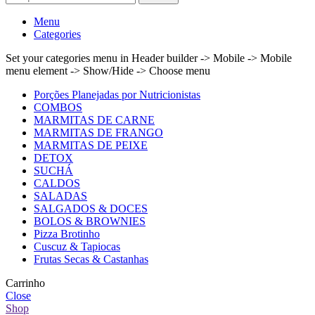
Menu
Categories
Set your categories menu in Header builder -> Mobile -> Mobile
menu element -> Show/Hide -> Choose menu
Porções Planejadas por Nutricionistas
COMBOS
MARMITAS DE CARNE
MARMITAS DE FRANGO
MARMITAS DE PEIXE
DETOX
SUCHÁ
CALDOS
SALADAS
SALGADOS & DOCES
BOLOS & BROWNIES
Pizza Brotinho
Cuscuz & Tapiocas
Frutas Secas & Castanhas
Carrinho
Close
Shop