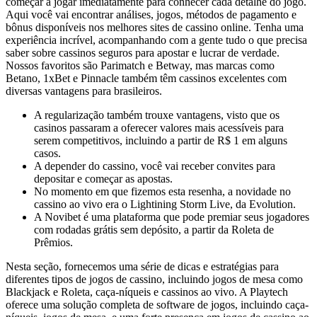
começar a jogar imediatamente para conhecer cada detalhe do jogo.
Aqui você vai encontrar análises, jogos, métodos de pagamento e
bônus disponíveis nos melhores sites de cassino online. Tenha uma
experiência incrível, acompanhando com a gente tudo o que precisa
saber sobre cassinos seguros para apostar e lucrar de verdade.
Nossos favoritos são Parimatch e Betway, mas marcas como
Betano, 1xBet e Pinnacle também têm cassinos excelentes com
diversas vantagens para brasileiros.
A regularização também trouxe vantagens, visto que os
casinos passaram a oferecer valores mais acessíveis para
serem competitivos, incluindo a partir de R$ 1 em alguns
casos.
A depender do cassino, você vai receber convites para
depositar e começar as apostas.
No momento em que fizemos esta resenha, a novidade no
cassino ao vivo era o Lightining Storm Live, da Evolution.
A Novibet é uma plataforma que pode premiar seus jogadores
com rodadas grátis sem depósito, a partir da Roleta de
Prêmios.
Nesta seção, fornecemos uma série de dicas e estratégias para
diferentes tipos de jogos de cassino, incluindo jogos de mesa como
Blackjack e Roleta, caça-níqueis e cassinos ao vivo. A Playtech
oferece uma solução completa de software de jogos, incluindo caça-