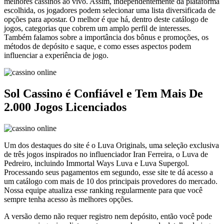
melhores cassinos ao vivo. Assim, independentemente da plataforma
escolhida, os jogadores podem selecionar uma lista diversificada de
opções para apostar. O melhor é que há, dentro deste catálogo de
jogos, categorias que cobrem um amplo perfil de interesses.
Também falamos sobre a importância dos bônus e promoções, os
métodos de depósito e saque, e como esses aspectos podem
influenciar a experiência de jogo.
Sol Cassino é Confiável e Tem Mais De
2.000 Jogos Licenciados
Um dos destaques do site é o Luva Originals, uma seleção exclusiva
de três jogos inspirados no influenciador Iran Ferreira, o Luva de
Pedreiro, incluindo Immortal Ways Luva e Luva Supergol.
Processando seus pagamentos em segundo, esse site te dá acesso a
um catálogo com mais de 10 dos principais provedores do mercado.
Nossa equipe atualiza esse ranking regularmente para que você
sempre tenha acesso às melhores opções.
A versão demo não requer registro nem depósito, então você pode