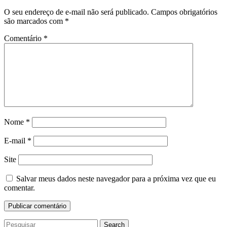
O seu endereço de e-mail não será publicado.
Campos obrigatórios
são marcados com
*
Comentário
*
Nome
*
E-mail
*
Site
Salvar meus dados neste navegador para a próxima vez que eu
comentar.
Search