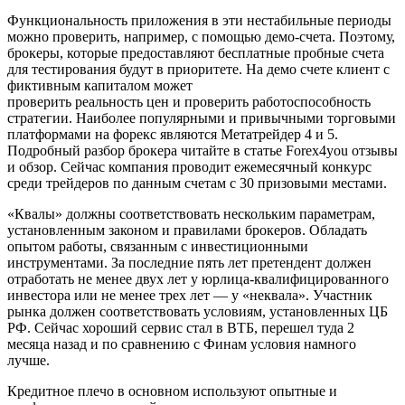
Функциональность приложения в эти нестабильные периоды
можно проверить, например, с помощью демо-счета. Поэтому,
брокеры, которые предоставляют бесплатные пробные счета
для тестирования будут в приоритете. На демо счете клиент с
фиктивным капиталом может
проверить реальность цен и проверить работоспособность
стратегии. Наиболее популярными и привычными торговыми
платформами на форекс являются Метатрейдер 4 и 5.
Подробный разбор брокера читайте в статье Forex4you отзывы
и обзор. Сейчас компания проводит ежемесячный конкурс
среди трейдеров по данным счетам с 30 призовыми местами.
«Квалы» должны соответствовать нескольким параметрам,
установленным законом и правилами брокеров. Обладать
опытом работы, связанным с инвестиционными
инструментами. За последние пять лет претендент должен
отработать не менее двух лет у юрлица-квалифицированного
инвестора или не менее трех лет — у «неквала». Участник
рынка должен соответствовать условиям, установленных ЦБ
РФ. Сейчас хороший сервис стал в ВТБ, перешел туда 2
месяца назад и по сравнению с Финам условия намного
лучше.
Кредитное плечо в основном используют опытные и