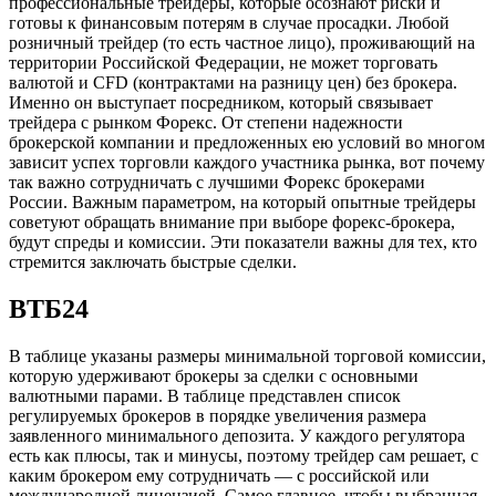
профессиональные трейдеры, которые осознают риски и
готовы к финансовым потерям в случае просадки. Любой
розничный трейдер (то есть частное лицо), проживающий на
территории Российской Федерации, не может торговать
валютой и CFD (контрактами на разницу цен) без брокера.
Именно он выступает посредником, который связывает
трейдера с рынком Форекс. От степени надежности
брокерской компании и предложенных ею условий во многом
зависит успех торговли каждого участника рынка, вот почему
так важно сотрудничать с лучшими Форекс брокерами
России. Важным параметром, на который опытные трейдеры
советуют обращать внимание при выборе форекс-брокера,
будут спреды и комиссии. Эти показатели важны для тех, кто
стремится заключать быстрые сделки.
ВТБ24
В таблице указаны размеры минимальной торговой комиссии,
которую удерживают брокеры за сделки с основными
валютными парами. В таблице представлен список
регулируемых брокеров в порядке увеличения размера
заявленного минимального депозита. У каждого регулятора
есть как плюсы, так и минусы, поэтому трейдер сам решает, с
каким брокером ему сотрудничать — с российской или
международной лицензией. Самое главное, чтобы выбранная