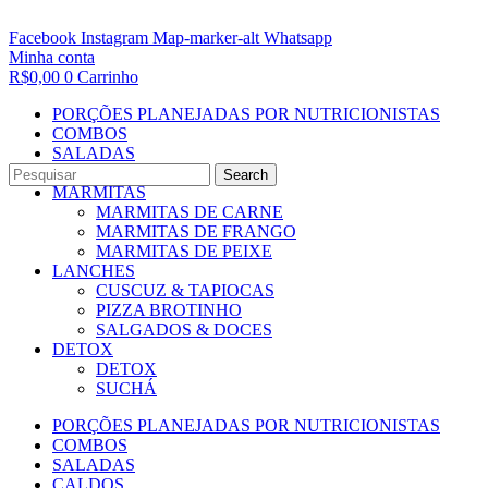
Facebook
Instagram
Map-marker-alt
Whatsapp
Minha conta
R$
0,00
0
Carrinho
PORÇÕES PLANEJADAS POR NUTRICIONISTAS​
COMBOS
SALADAS
CALDOS
Search
MARMITAS
MARMITAS DE CARNE
MARMITAS DE FRANGO
MARMITAS DE PEIXE
LANCHES
CUSCUZ & TAPIOCAS
PIZZA BROTINHO
SALGADOS & DOCES
DETOX
DETOX
SUCHÁ
PORÇÕES PLANEJADAS POR NUTRICIONISTAS​
COMBOS
SALADAS
CALDOS