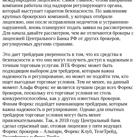
компания работала под надзором регулирующего органа,
который выступает гарантом безопасности. По заявлениям
крупных брокерских компаний, у которых отобрали
лицензию, они после исправления недочетов и устранению
нарушений, вновь планируют подать заявки на рассмотрение.
Для начала давайте рассмотрим, чем же отличаются брокеры с
лицензией Центрального Банка РФ от других брокеров,
регулируемых другими странами.
Это дает трейдерам уверенность в том, что их средства в
безопасности и что они могут получить доступ к надежным и
точным торговым услугам. ВТБ Форекс может быть
подходящим выбором для трейдеров, которым важна
надежность и регулирование, но может не подойти тем, кто
ищет выгодные торговые условия. Тем не менее, на данный
момент Альфа Форекс не является лучшим среди всех Форекс
брокеров, поскольку его торговые условия не столь
конкурентоспособны, как у других известных брокеров.
Финам Форекс подойдет начинающим трейдерам, которым
важна надежность и регулирование. Однако для опытных
трейдеров торговые условия могут быть менее
привлекательными. Так, в 2018 году Центральный банк
сделал серьезный шаг, отозвав лицензии у пяти ведущих
Форекс брокеров – Альпари, Форекс Клуб, ТелеТрейд,
Трастфорекс и Фикс Трейд.