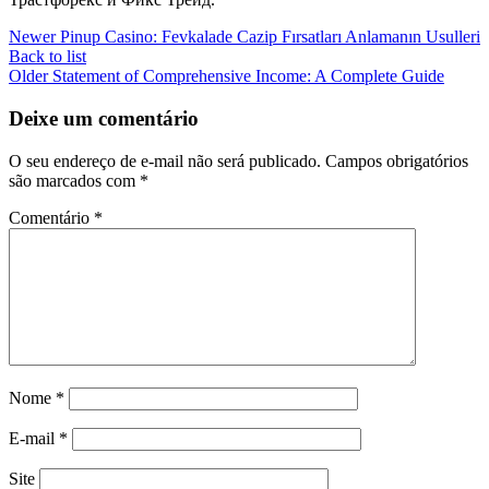
Newer
Pinup Casino: Fevkalade Cazip Fırsatları Anlamanın Usulleri
Back to list
Older
Statement of Comprehensive Income: A Complete Guide
Deixe um comentário
O seu endereço de e-mail não será publicado.
Campos obrigatórios
são marcados com
*
Comentário
*
Nome
*
E-mail
*
Site