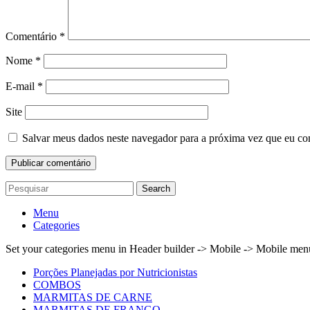
Comentário
*
Nome
*
E-mail
*
Site
Salvar meus dados neste navegador para a próxima vez que eu co
Search
Menu
Categories
Set your categories menu in Header builder -> Mobile -> Mobile m
Porções Planejadas por Nutricionistas
COMBOS
MARMITAS DE CARNE
MARMITAS DE FRANGO