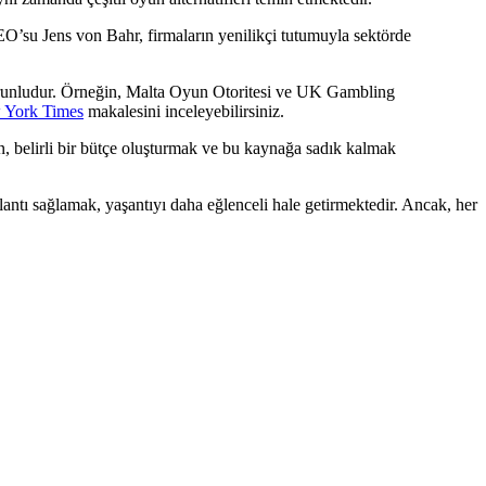
CEO’su Jens von Bahr, firmaların yenilikçi tutumuyla sektörde
i zorunludur. Örneğin, Malta Oyun Otoritesi ve UK Gambling
 York Times
makalesini inceleyebilirsiniz.
için, belirli bir bütçe oluşturmak ve bu kaynağa sadık kalmak
antı sağlamak, yaşantıyı daha eğlenceli hale getirmektedir. Ancak, her