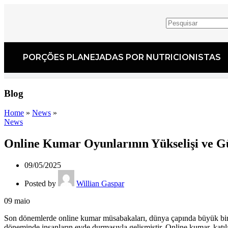
PORÇÕES PLANEJADAS POR NUTRICIONISTAS​
Blog
Home
»
News
»
News
Online Kumar Oyunlarının Yükselişi ve G
09/05/2025
Posted by
Willian Gaspar
09
maio
Son dönemlerde online kumar müsabakaları, dünya çapında büyük bir pop
döneminde insanların evde durmasıyla gelişmiştir. Online kumar, katılı