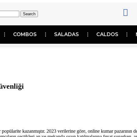
Search
COMBOS
SALADAS
CALDOS
üvenliği
ülarite kazanmıştır. 2023 verilerine göre, online kumar pazarının değe
mcıların seçtikleri an ve mekanda oyun katılmalarına fırsat sunarken, ay