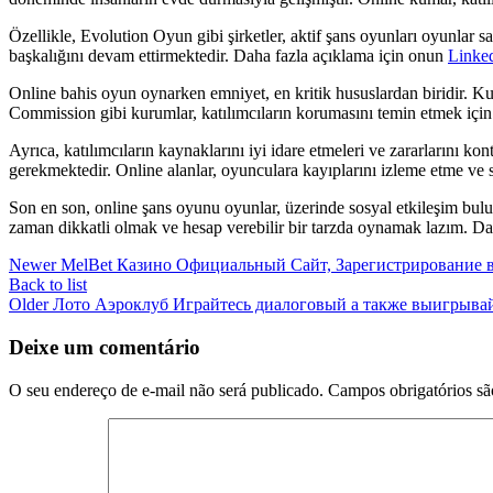
Özellikle, Evolution Oyun gibi şirketler, aktif şans oyunları oyunlar
başkalığını devam ettirmektedir. Daha fazla açıklama için onun
Linked
Online bahis oyun oynarken emniyet, en kritik hususlardan biridir. Ku
Commission gibi kurumlar, katılımcıların korumasını temin etmek için 
Ayrıca, katılımcıların kaynaklarını iyi idare etmeleri ve zararlarını ko
gerekmektedir. Online alanlar, oyunculara kayıplarını izleme etme ve s
Son en son, online şans oyunu oyunlar, üzerinde sosyal etkileşim bulu
zaman dikkatli olmak ve hesap verebilir bir tarzda oynamak lazım. Da
Newer
MelBet Казино Официальный Сайт, Зарегистрирование 
Back to list
Older
Лото Аэроклуб Играйтесь диалоговый а также выигрывай
Deixe um comentário
O seu endereço de e-mail não será publicado.
Campos obrigatórios s