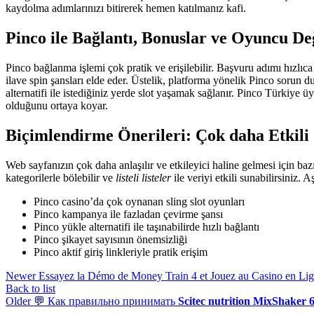
kaydolma adımlarınızı bitirerek hemen katılmanız kafi.
Pinco ile Bağlantı, Bonuslar ve Oyuncu De
Pinco bağlanma işlemi çok pratik ve erişilebilir. Başvuru adımı hızlı
ilave spin şansları elde eder. Üstelik, platforma yönelik Pinco sorun
alternatifi ile istediğiniz yerde slot yaşamak sağlanır. Pinco Türkiye
olduğunu ortaya koyar.
Biçimlendirme Önerileri: Çok daha Etkili
Web sayfanızın çok daha anlaşılır ve etkileyici haline gelmesi için baz
kategorilerle bölebilir ve
listeli listeler
ile veriyi etkili sunabilirsiniz
Pinco casino’da çok oynanan sling slot oyunları
Pinco kampanya ile fazladan çevirme şansı
Pinco yükle alternatifi ile taşınabilirde hızlı bağlantı
Pinco şikayet sayısının önemsizliği
Pinco aktif giriş linkleriyle pratik erişim
Newer
Essayez la Démo de Money Train 4 et Jouez au Casino en Lig
Back to list
Older
💬 Как правильно принимать
Scitec nutrition MixShaker