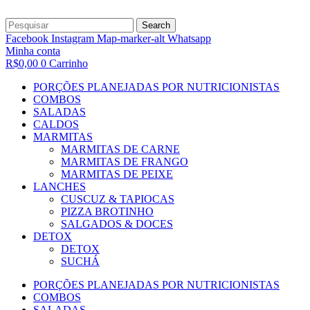
Search
Facebook
Instagram
Map-marker-alt
Whatsapp
Minha conta
R$
0,00
0
Carrinho
PORÇÕES PLANEJADAS POR NUTRICIONISTAS​
COMBOS
SALADAS
CALDOS
MARMITAS
MARMITAS DE CARNE
MARMITAS DE FRANGO
MARMITAS DE PEIXE
LANCHES
CUSCUZ & TAPIOCAS
PIZZA BROTINHO
SALGADOS & DOCES
DETOX
DETOX
SUCHÁ
PORÇÕES PLANEJADAS POR NUTRICIONISTAS​
COMBOS
SALADAS