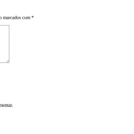
ão marcados com
*
mentar.