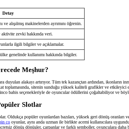
Detay
nı ve alışılmış makinelerden ayrımını öğrenin.
 aktivite zevki hakkında veri.
larla ilgili bilgiler ve açıklamalar.
e ülke genelinde kullanımı hakkında bilgiler.
Derecede Meşhur?
lara duyulan alakayı artırıyor. Tüm tek kazançtan ardından, ikonların in
ikkat toplamasında, sitenin sunduğu yüksek kaliteli grafikler ve etkileyic
inco bahis seçenekleriyle de oyuncular ödüllerini çoğaltabiliyor ve böyl
opüler Slotlar
ar. Oldukça popüler oyunlardan bazıları, yüksek geri dönüş oranları ve 
pin co
oyunlar, aynı anda uzman ile birlikte acemi kullanıcılara uygundur.
kan ücretsiz dönüş dönüşler, çarpanlar ve farklı semboller, oyunculara daha