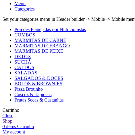
Menu
Categories
Set your categories menu in Header builder -> Mobile -> Mobile m
Porções Planejadas por Nutricionistas
COMBOS
MARMITAS DE CARNE
MARMITAS DE FRANGO
MARMITAS DE PEIXE
DETOX
SUCHÁ
CALDOS
SALADAS
SALGADOS & DOCES
BOLOS & BROWNIES
Pizza Brotinho
Cuscuz & Tapiocas
Frutas Secas & Castanhas
Carrinho
Close
Shop
0
items
Carrinho
My account