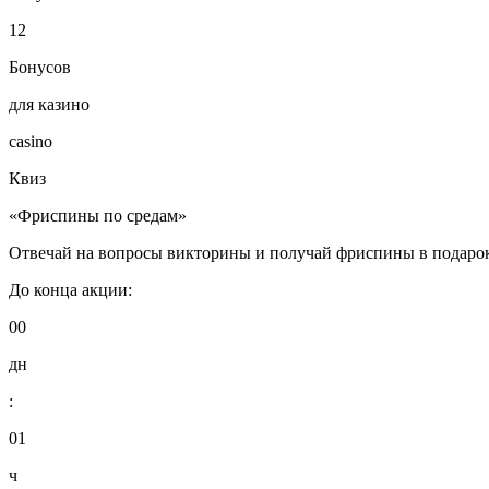
12
Бонусов
для казино
casino
Квиз
«Фриспины по средам»
Отвечай на вопросы викторины и получай фриспины в подаро
До конца акции:
00
дн
:
01
ч