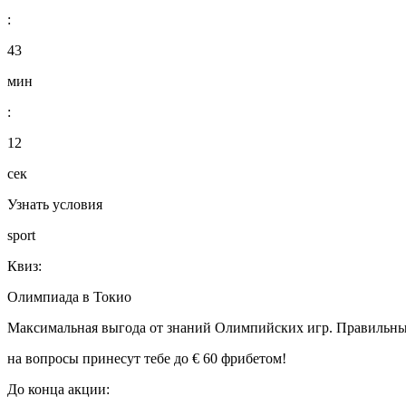
:
43
мин
:
12
сек
Узнать условия
sport
Квиз:
Олимпиада в Токио
Максимальная выгода от знаний Олимпийских игр. Правильны
на вопросы принесут тебе до € 60 фрибетом!
До конца акции: