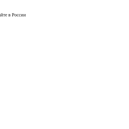
йте в России