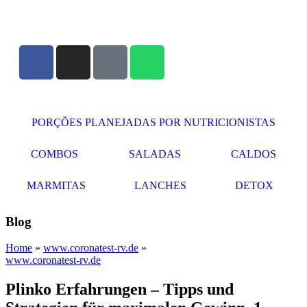
PORÇÕES PLANEJADAS POR NUTRICIONISTAS​
COMBOS
SALADAS
CALDOS
MARMITAS
LANCHES
DETOX
Blog
Home
»
www.coronatest-rv.de
»
www.coronatest-rv.de
Plinko Erfahrungen – Tipps und