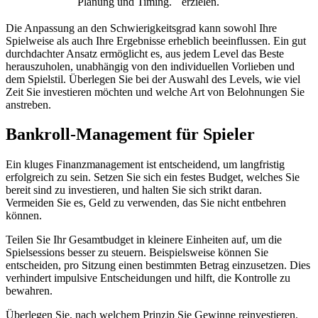
Planung und Timing.
erzielen.
Die Anpassung an den Schwierigkeitsgrad kann sowohl Ihre
Spielweise als auch Ihre Ergebnisse erheblich beeinflussen. Ein gut
durchdachter Ansatz ermöglicht es, aus jedem Level das Beste
herauszuholen, unabhängig von den individuellen Vorlieben und
dem Spielstil. Überlegen Sie bei der Auswahl des Levels, wie viel
Zeit Sie investieren möchten und welche Art von Belohnungen Sie
anstreben.
Bankroll-Management für Spieler
Ein kluges Finanzmanagement ist entscheidend, um langfristig
erfolgreich zu sein. Setzen Sie sich ein festes Budget, welches Sie
bereit sind zu investieren, und halten Sie sich strikt daran.
Vermeiden Sie es, Geld zu verwenden, das Sie nicht entbehren
können.
Teilen Sie Ihr Gesamtbudget in kleinere Einheiten auf, um die
Spielsessions besser zu steuern. Beispielsweise können Sie
entscheiden, pro Sitzung einen bestimmten Betrag einzusetzen. Dies
verhindert impulsive Entscheidungen und hilft, die Kontrolle zu
bewahren.
Überlegen Sie, nach welchem Prinzip Sie Gewinne reinvestieren.