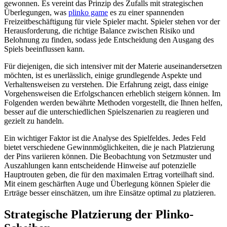
gewonnen. Es vereint das Prinzip des Zufalls mit strategischen
Überlegungen, was
plinko game
es zu einer spannenden
Freizeitbeschäftigung für viele Spieler macht. Spieler stehen vor der
Herausforderung, die richtige Balance zwischen Risiko und
Belohnung zu finden, sodass jede Entscheidung den Ausgang des
Spiels beeinflussen kann.
Für diejenigen, die sich intensiver mit der Materie auseinandersetzen
möchten, ist es unerlässlich, einige grundlegende Aspekte und
Verhaltensweisen zu verstehen. Die Erfahrung zeigt, dass einige
Vorgehensweisen die Erfolgschancen erheblich steigern können. Im
Folgenden werden bewährte Methoden vorgestellt, die Ihnen helfen,
besser auf die unterschiedlichen Spielszenarien zu reagieren und
gezielt zu handeln.
Ein wichtiger Faktor ist die Analyse des Spielfeldes. Jedes Feld
bietet verschiedene Gewinnmöglichkeiten, die je nach Platzierung
der Pins variieren können. Die Beobachtung von Setzmuster und
Auszahlungen kann entscheidende Hinweise auf potenzielle
Hauptrouten geben, die für den maximalen Ertrag vorteilhaft sind.
Mit einem geschärften Auge und Überlegung können Spieler die
Erträge besser einschätzen, um ihre Einsätze optimal zu platzieren.
Strategische Platzierung der Plinko-