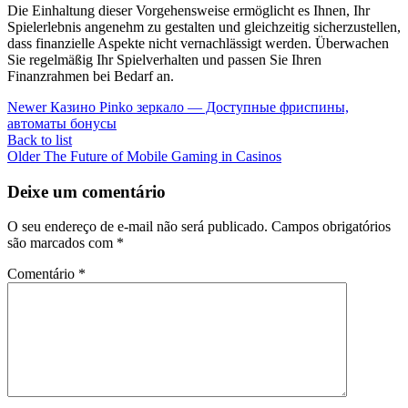
Die Einhaltung dieser Vorgehensweise ermöglicht es Ihnen, Ihr
Spielerlebnis angenehm zu gestalten und gleichzeitig sicherzustellen,
dass finanzielle Aspekte nicht vernachlässigt werden. Überwachen
Sie regelmäßig Ihr Spielverhalten und passen Sie Ihren
Finanzrahmen bei Bedarf an.
Newer
Казино Pinko зеркало — Доступные фриспины,
автоматы бонусы
Back to list
Older
The Future of Mobile Gaming in Casinos
Deixe um comentário
O seu endereço de e-mail não será publicado.
Campos obrigatórios
são marcados com
*
Comentário
*