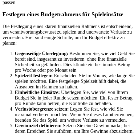
passen.
Festlegen eines Budgetrahmens für Spieleinsätze
Die Festlegung eines klaren finanziellen Rahmens ist entscheidend,
um verantwortungsbewusst zu spielen und unerwartete Verluste zu
vermeiden. Hier sind einige Schritte, um Ihr Budget effektiv zu
planen:
Gegenseitige Überlegung:
Bestimmen Sie, wie viel Geld Sie
bereit sind, insgesamt zu investieren, ohne Ihre finanzielle
Sicherheit zu gefährden. Dies könnte ein bestimmter Betrag
pro Woche oder pro Monat sein.
Spielzeit festlegen:
Entscheiden Sie im Voraus, wie lange Sie
spielen möchten. Eine festgelegte Spielzeit hilft dabei, die
Ausgaben im Rahmen zu halten.
Einheitliche Einsätze:
Überlegen Sie, wie viel von Ihrem
Budget Sie in jeder Runde setzen möchten. Ein fester Betrag
pro Runde kann helfen, die Kontrolle zu behalten.
Verlustobergrenze setzen:
Legen Sie fest, wie viel Sie
maximal verlieren möchten. Wenn Sie dieses Limit erreichen,
beenden Sie das Spiel, um weitere Verluste zu vermeiden.
Gewinnziel definieren:
Setzen Sie eine Gewinnmarke, bei
deren Erreichen Sie aufhören, um Ihre Gewinne abzusichern.