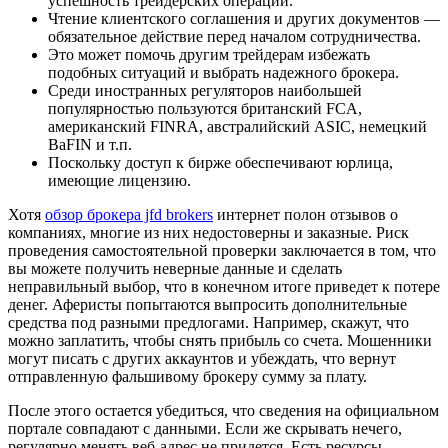
успешность трейдерских операций.
Чтение клиентского соглашения и других документов —
обязательное действие перед началом сотрудничества.
Это может помочь другим трейдерам избежать
подобных ситуаций и выбрать надежного брокера.
Среди иностранных регуляторов наибольшей
популярностью пользуются британский FCA,
американский FINRA, австралийский ASIC, немецкий
BaFIN и т.п.
Поскольку доступ к бирже обеспечивают юрлица,
имеющие лицензию.
Хотя
обзор брокера jfd brokers
интернет полон отзывов о
компаниях, многие из них недостоверны и заказные. Риск
проведения самостоятельной проверки заключается в том, что
вы можете получить неверные данные и сделать
неправильный выбор, что в конечном итоге приведет к потере
денег. Аферисты попытаются выпросить дополнительные
средства под разными предлогами. Например, скажут, что
можно заплатить, чтобы снять прибыль со счета. Мошенники
могут писать с других аккаунтов и убеждать, что вернут
отправленную фальшивому брокеру сумму за плату.
После этого остается убедиться, что сведения на официальном
портале совпадают с данными. Если же скрывать нечего,
регулярно менять веб-адрес не придется. Есть ресурсы,