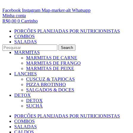
Facebook
Instagram
Map-marker-alt
Whatsapp
Minha conta
R$
0,00
0
Carrinho
PORÇÕES PLANEJADAS POR NUTRICIONISTAS​
COMBOS
SALADAS
CALDOS
Search
MARMITAS
MARMITAS DE CARNE
MARMITAS DE FRANGO
MARMITAS DE PEIXE
LANCHES
CUSCUZ & TAPIOCAS
PIZZA BROTINHO
SALGADOS & DOCES
DETOX
DETOX
SUCHÁ
PORÇÕES PLANEJADAS POR NUTRICIONISTAS​
COMBOS
SALADAS
CALDOS