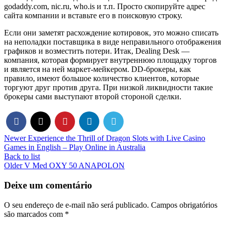
godaddy.com, nic.ru, who.is и т.п. Просто скопируйте адрес
сайта компании и вставьте его в поисковую строку.
Если они заметят расхождение котировок, это можно списать
на неполадки поставщика в виде неправильного отображения
графиков и возместить потери. Итак, Dealing Desk —
компания, которая формирует внутреннюю площадку торгов
и является на ней маркет-мейкером. DD-брокеры, как
правило, имеют большое количество клиентов, которые
торгуют друг против друга. При низкой ликвидности такие
брокеры сами выступают второй стороной сделки.
Newer
Experience the Thrill of Dragon Slots with Live Casino
Games in English – Play Online in Australia
Back to list
Older
V Med OXY 50 ANAPOLON
Deixe um comentário
O seu endereço de e-mail não será publicado.
Campos obrigatórios
são marcados com
*