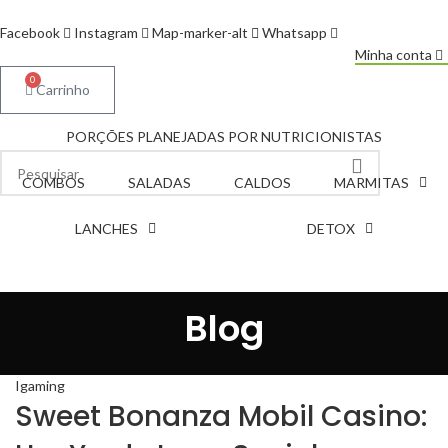
Facebook
Instagram
Map-marker-alt
Whatsapp
Minha conta
0
Carrinho
PORÇÕES PLANEJADAS POR NUTRICIONISTAS​
COMBOS
SALADAS
CALDOS
MARMITAS
LANCHES
DETOX
Blog
Igaming
Sweet Bonanza Mobil Casino: