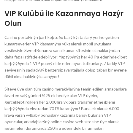
VIP Kulübü ile Kazanmaya Hazýr
Olun
Casino portalýnýn þart koþtuðu bazý kýstaslarý yerine getiren
kumarseverler VIP klasmanýna yükselerek mobil uygulama
vesilesiyle SweetBonanza sanal kumar sitesinin olanaklarýndan
daha fazla istifade edebiliyor! Yaptýðýnýz her 40 lira ederindeki bet
karþýlýðýnda 1 VIP puaný elde eden oyun tutkunlarý, 7 farklý VIP
seviyesinin saðladýðý benzersiz avantajlarla dolup taþan bir evrene
dâhil olma hakkýný kazanýyor!
Siteye üye olan tüm casino meraklýlarýna temin edilen armaðanlara
ilaveten salý günleri %25 ek hediye alan VIP üyeler,
gerçekleþtirdikleri her 2.000 liralýk para transfer etme iþlemi
karþýlýðýnda ekstradan 70 FS kazanýyor! Buna ek olarak 6.000
liraya varan yýlbaþý bonuslarý kazanma þansý bulunan VIP
oyuncular, arkadaþlarýný online casino web sitesine üye olarak
getirmeleri durumunda 250 lira ederindeki bir armaðan