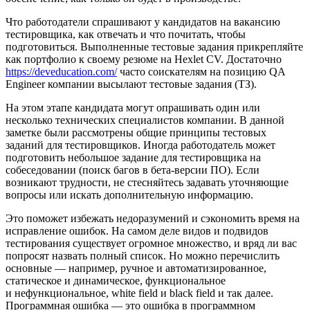
Что работодатели спрашивают у кандидатов на вакансию
тестировщика, как отвечать и что почитать, чтобы
подготовиться. Выполненные тестовые задания прикрепляйте
как портфолио к своему резюме на Hexlet CV. Достаточно
https://deveducation.com/
часто соискателям на позицию QA
Engineer компании высылают тестовые задания (ТЗ).
На этом этапе кандидата могут опрашивать один или
несколько технических специалистов компании. В данной
заметке были рассмотрены общие принципы тестовых
заданий для тестировщиков. Иногда работодатель может
подготовить небольшое задание для тестировщика на
собеседовании (поиск багов в бета-версии ПО). Если
возникают трудности, не стесняйтесь задавать уточняющие
вопросы или искать дополнительную информацию.
Это поможет избежать недоразумений и сэкономить время на
исправление ошибок. На самом деле видов и подвидов
тестирования существует огромное множество, и вряд ли вас
попросят назвать полный список. Но можно перечислить
основные — например, ручное и автоматизированное,
статическое и динамическое, функциональное
и нефункциональное, white field и black field и так далее.
Программная ошибка — это ошибка в программном