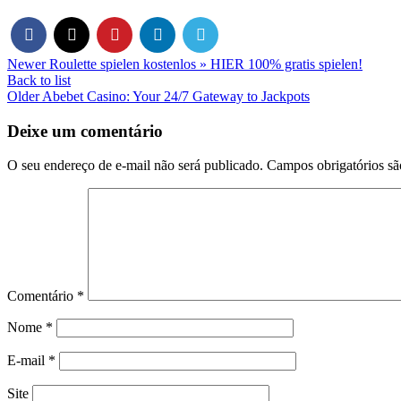
Newer
Roulette spielen kostenlos » HIER 100% gratis spielen!
Back to list
Older
Abebet Casino: Your 24/7 Gateway to Jackpots
Deixe um comentário
O seu endereço de e-mail não será publicado.
Campos obrigatórios s
Comentário
*
Nome
*
E-mail
*
Site