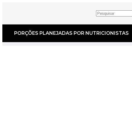
PORÇÕES PLANEJADAS POR NUTRICIONISTAS​