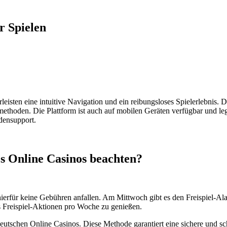
r Spielen
leisten eine intuitive Navigation und ein reibungsloses Spielerlebnis.
methoden. Die Plattform ist auch auf mobilen Geräten verfügbar und le
densupport.
nes Online Casinos beachten?
hierfür keine Gebühren anfallen. Am Mittwoch gibt es den Freispiel-Al
s Freispiel-Aktionen pro Woche zu genießen.
deutschen Online Casinos. Diese Methode garantiert eine sichere und sch