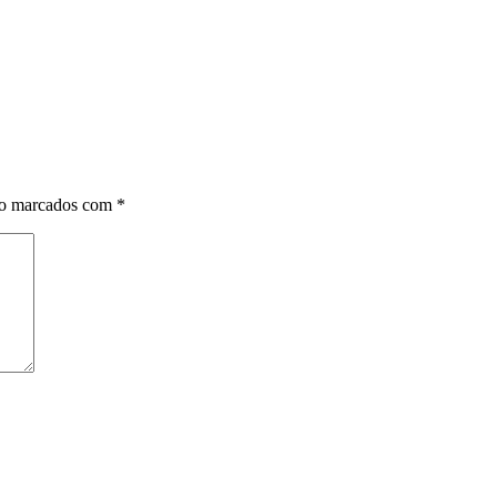
ão marcados com
*