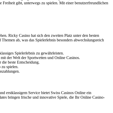
 Freiheit gibt, unterwegs zu spielen. Mit einer benutzerfreundlichen
ehen. Ricky Casino hat sich den zweiten Platz unter den besten
d Themen ab, was das Spielerlebnis besonders abwechslungsreich
assiges Spielerlebnis zu gewährleisten.
 mit der Welt der Sportwetten und Online Casinos.
 die beste Entscheidung.
 zu spielen.
uszahlungen.
und erstklassigem Service bietet Swiss Casinos Online ein
tes bringen frische und innovative Spiele, die Ihr Online Casino-