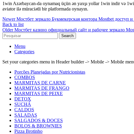
1win Azərbaycan-da oynamaq üçün ən yaxşı yollar 1win indir və 1win 
aviator ilə müraciətli bir platformada oynayın.
Newer
Мостбет зеркало Букмекерская контора Mostbet доступ 
Back to list
Older
Мостбет казино официальный сайт и рабочее зеркало Most
Search
Menu
Categories
Set your categories menu in Header builder -> Mobile -> Mobile m
Porções Planejadas por Nutricionistas
COMBOS
MARMITAS DE CARNE
MARMITAS DE FRANGO
MARMITAS DE PEIXE
DETOX
SUCHÁ
CALDOS
SALADAS
SALGADOS & DOCES
BOLOS & BROWNIES
Pizza Brotinho