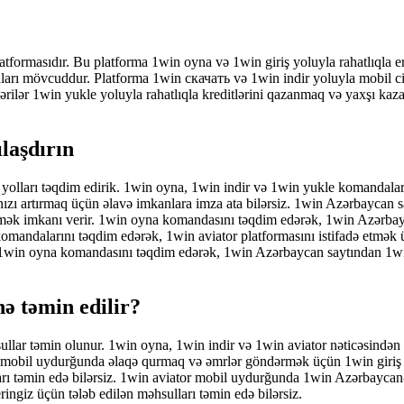
formasıdır. Bu platforma 1win oyna və 1win giriş yoluyla rahatlıqla er
arı mövcuddur. Platforma 1win скачать və 1win indir yoluyla mobil ciha
ştərilər 1win yukle yoluyla rahatlıqla kreditlərini qazanmaq və yaxşı k
laşdırın
lları təqdim edirik. 1win oyna, 1win indir və 1win yukle komandaların
ızı artırmaq üçün əlavə imkanlara imza ata bilərsiz. 1win Azərbaycan s
ə etmək imkanı verir. 1win oyna komandasını təqdim edərək, 1win Azərba
omandalarını təqdim edərək, 1win aviator platformasını istifadə etmək
, 1win oyna komandasını təqdim edərək, 1win Azərbaycan saytından 1wi
ə təmin edilir?
lar təmin olunur. 1win oyna, 1win indir və 1win aviator nəticəsindən 
a və mobil uydurğunda əlaqə qurmaq və əmrlər göndərmək üçün 1win giriş
arı təmin edə bilərsiz. 1win aviator mobil uydurğunda 1win Azərbaycan-d
giz üçün tələb edilən məhsulları təmin edə bilərsiz.