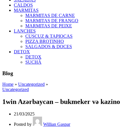
CALDOS
MARMITAS
MARMITAS DE CARNE
MARMITAS DE FRANGO
MARMITAS DE PEIXE
LANCHES
CUSCUZ & TAPIOCAS
PIZZA BROTINHO
SALGADOS & DOCES
DETOX
DETOX
SUCHÁ
Blog
Home
»
Uncategorized
»
Uncategorized
1win Azərbaycan – bukmeker və kazino
21/03/2025
Posted by
Willian Gaspar