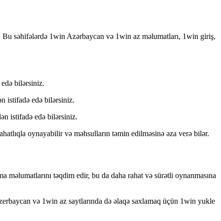
b. Bu səhifələrdə 1win Azərbaycan və 1win az məlumatları, 1win giriş,
edə bilərsiniz.
istifadə edə bilərsiniz.
 istifadə edə bilərsiniz.
hatlıqla oynayabilir və məhsulların təmin edilməsinə əza verə bilər.
a məlumatlarını təqdim edir, bu da daha rahat və sürətli oynanmasına
azerbaycan və 1win az saytlarında də əlaqə saxlamaq üçün 1win yukle