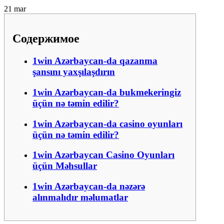
21
mar
Содержимое
1win Azərbaycan-da qazanma
şansını yaxşılaşdırın
1win Azərbaycan-da bukmekeringiz
üçün nə təmin edilir?
1win Azərbaycan-da casino oyunları
üçün nə təmin edilir?
1win Azərbaycan Casino Oyunları
üçün Məhsullar
1win Azərbaycan-da nəzərə
alınmalıdır məlumatlar