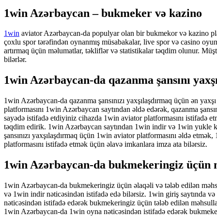
1win Azərbaycan – bukmeker və kazino
1win
aviator Azərbaycan-da populyar olan bir bukmekor və kazino plat
çoxlu spor tərəfindən oynanmış müsabakalar, live spor və casino oyunl
artırmaq üçün məlumatlar, təkliflər və statistikalar təqdim olunur. Mü
bilərlər.
1win Azərbaycan-da qazanma şansını yaxşı
1win Azərbaycan-da qazanma şansınızı yaxşılaşdırmaq üçün ən yaxşı yo
platformasını 1win Azərbaycan saytından əldə edərək, qazanma şansın
sayədə istifadə etdiyiniz cihazda 1win aviator platformasını istifad
təqdim edirik. 1win Azərbaycan saytından 1win indir və 1win yukle k
şansınızı yaxşılaşdırmaq üçün 1win aviator platformasını əldə etmək
platformasını istifadə etmək üçün əlavə imkanlara imza ata bilərsiz.
1win Azərbaycan-da bukmekeringiz üçün n
1win Azərbaycan-da bukmekeringiz üçün əlaqəli və tələb edilən məhsul
və 1win indir nəticəsindən istifadə edə bilərsiz. 1win giriş saytınd
nəticəsindən istifadə edərək bukmekeringiz üçün tələb edilən məhsull
1win Azərbaycan-da 1win oyna nəticəsindən istifadə edərək bukmekerin