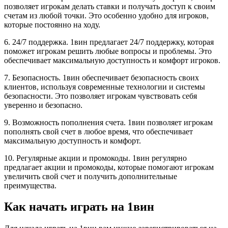
позволяет игрокам делать ставки и получать доступ к своим
счетам из любой точки. Это особенно удобно для игроков,
которые постоянно на ходу.
6. 24/7 поддержка. 1вин предлагает 24/7 поддержку, которая
поможет игрокам решить любые вопросы и проблемы. Это
обеспечивает максимальную доступность и комфорт игроков.
7. Безопасность. 1вин обеспечивает безопасность своих
клиентов, используя современные технологии и системы
безопасности. Это позволяет игрокам чувствовать себя
уверенно и безопасно.
9. Возможность пополнения счета. 1вин позволяет игрокам
пополнять свой счет в любое время, что обеспечивает
максимальную доступность и комфорт.
10. Регулярные акции и промокоды. 1вин регулярно
предлагает акции и промокоды, которые помогают игрокам
увеличить свой счет и получить дополнительные
преимущества.
Как начать играть на 1вин