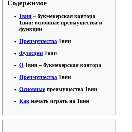
Содержимое
1вин
– букмекерская контора
1вин: основные преимущества и
функции
Преимущества
1вин
Функции
1вин
О
1вин – букмекерская контора
Преимущества
1вин
Основные
преимущества 1вин
Как
начать играть на 1вин