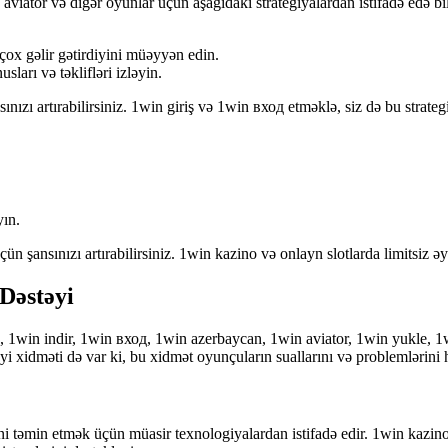
iator və digər oyunlar üçün aşağıdakı strategiyalardan istifadə edə bil
 çox gəlir gətirdiyini müəyyən edin.
arı və təklifləri izləyin.
nızı artırabilirsiniz. 1win giriş və 1win вход etməklə, siz də bu strategi
yın.
n şansınızı artırabilirsiniz. 1win kazino və onlayn slotlarda limitsiz ə
Dəstəyi
na, 1win indir, 1win вход, 1win azerbaycan, 1win aviator, 1win yukle, 1
i xidməti də var ki, bu xidmət oyunçuların suallarını və problemlərini 
ni təmin etmək üçün müasir texnologiyalardan istifadə edir. 1win kazin