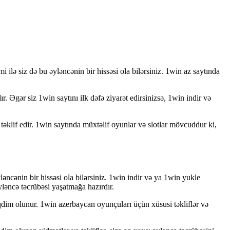
ilə siz də bu əyləncənin bir hissəsi ola bilərsiniz. 1win az saytında
. Əgər siz 1win saytını ilk dəfə ziyarət edirsinizsə, 1win indir və
təklif edir. 1win saytında müxtəlif oyunlar və slotlar mövcuddur ki,
ncənin bir hissəsi ola bilərsiniz. 1win indir və ya 1win yukle
yləncə təcrübəsi yaşatmağa hazırdır.
qdim olunur. 1win azerbaycan oyunçuları üçün xüsusi təkliflər və