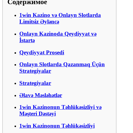
Содержимое
1win Kazino və Onlayn Slotlarda
Limitsiz Əyləncə
Onlayn Kazinoda Qeydiyyat və
İstartə
Qeydiyyat Prosedi
Onlayn Slotlarda Qazanmaq Üçün
Strategiyalar
Strategiyalar
Əlavə Məsləhətlər
1win Kazinonun Təhlükəsizliyi və
Məşteri Dəstəyi
1win Kazinonun Təhlükəsizliyi