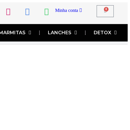
0
Minha conta
MARMITAS
LANCHES
DETOX