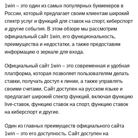
1win – это один из самых популярных букмекеров в
России, который предлагает своим клиентам широкий
спектр услуг и функций для ставок на спорт, киберспорт
и другие события. В этом обзоре мы рассмотрим
официальный сайт 1win, его функциональность,
преимущества и недостатки, а также предоставим
информацию о зеркале для входа.
Официальный сайт 1win – это современная и удобная
платформа, которая позволяет пользователям делать
ставки, получать доступ к линии, а также управлять
своими счетами. Сайт доступен на русском языке и
предлагает широкий спектр функций, включая функцию
live-ставок, функцию ставок на спорт, функцию ставок
на киберспорт и другие.
Один из главных преимуществ официального сайта
1win – это его доступность. Сайт доступен на