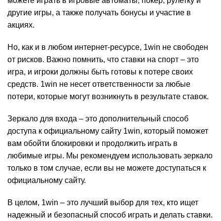
можете играть в игровые автоматы, покер, рулетку и
другие игры, а также получать бонусы и участие в
акциях.
Но, как и в любом интернет-ресурсе, 1win не свободен
от рисков. Важно помнить, что ставки на спорт – это
игра, и игроки должны быть готовы к потере своих
средств. 1win не несет ответственности за любые
потери, которые могут возникнуть в результате ставок.
Зеркало для входа – это дополнительный способ
доступа к официальному сайту 1win, который поможет
вам обойти блокировки и продолжить играть в
любимые игры. Мы рекомендуем использовать зеркало
только в том случае, если вы не можете доступаться к
официальному сайту.
В целом, 1win – это лучший выбор для тех, кто ищет
надежный и безопасный способ играть и делать ставки.