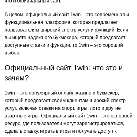
что и официальный сайт.
В целом, официальный сайт 1win – это современная и
функциональная платформа, которая предлагает
пользователям широкий спектр услуг и функций. Если
вы ищете надежного букмекера, который предлагает
доступные ставки и функции, то 1win – это хороший
выбор.
Официальный сайт 1win: что это и
зачем?
1win – это популярный онлайн-казино и букмекер,
который предлагает своим клиентам широкий спектр
услуг, включая ставки на спорт, игры, лото и другие
азартные игры. Официальный сайт 1win – это основной
ресурс, где пользователи могут зарегистрироваться,
сделать ставку, играть в игры и получать доступ к