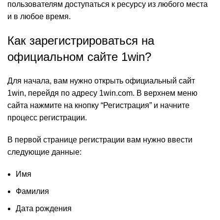
пользователям доступаться к ресурсу из любого места
и в любое время.
Как зарегистрироваться на
официальном сайте 1win?
Для начала, вам нужно открыть официальный сайт
1win, перейдя по адресу 1win.com. В верхнем меню
сайта нажмите на кнопку “Регистрация” и начните
процесс регистрации.
В первой странице регистрации вам нужно ввести
следующие данные:
Имя
Фамилия
Дата рождения