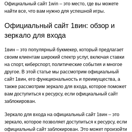
Официальный сайт 1win – это место, где вы можете
найти все, что вам нужно для успешной игры.
Официальный сайт 1вин: обзор и
зеркало для входа
1вин – это популярный букмекер, который предлагает
своим клиентам широкий спектр услуг, включая ставки
на спорт, киберспорт, политические события и многое
другое. В этой статье мы рассмотрим официальный
сайт 1вин, его функциональность и преимущества, а
также рассмотрим зеркало для входа, которое поможет
вам доступиться к ресурсу, если официальный сайт
заблокирован.
Зеркало для входа на официальный сайт 1вин – это
зеркало, которое позволяет доступиться к ресурсу, если
официальный сайт заблокирован. Это может произойти