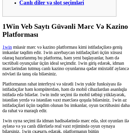
Canlı diler və slot seçimləri
1Win Veb Saytı Güvənli Mərc Və Kazino
Platforması
1win
müasir mərc və kazino platforması kimi istifadəçilərə geniş
imkanlar təqdim edir. 1win azerbaycan istifadəçiləri üçün xüsusi
olaraq hazırlanmış bu platforma, həm yeni başlayanlar, həm də
təcrübəli oyunçular üçün ideal seçimdir. 1win giriş edərək, idman
mərclərindən tutmuş canlı kazino oyunlarına qədər müxtəlif əyləncə
növləri ilə tanış ola bilərsiniz.
Platformanın rahat interfeysi və sürətli 1win yukle funksiyası ilə
istifadəçilər həm kompüterdən, həm də mobil cihazlardan asanlıqla
istifadə edə bilərlər. 1win indir seçimi ilə mobil tətbiqi yükləyərək,
istənilən yerdə və istənilən vaxt mərclərə qoşula bilərsiniz. 1win az
istifadəçiləri üçün təqdim olunan bu imkanlar, oyun təcrübəsini daha
da rahat və maraqlı edir.
1win oyna seçimi ilə idman hadisələrində mərc edə, slot oyunları ilə
əylənə və ya canlı dilerlərlə real vaxt rejimində oyun oynaya
bilərsiniz. 1win скачать edərək, platformanın bütün