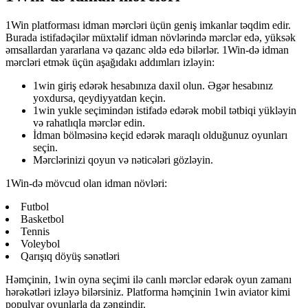
1Win platforması idman mərcləri üçün geniş imkanlar təqdim edir.
Burada istifadəçilər müxtəlif idman növlərində mərclər edə, yüksək
əmsallardan yararlana və qazanc əldə edə bilərlər. 1Win-də idman
mərcləri etmək üçün aşağıdakı addımları izləyin:
1win giriş edərək hesabınıza daxil olun. Əgər hesabınız
yoxdursa, qeydiyyatdan keçin.
1win yukle seçimindən istifadə edərək mobil tətbiqi yükləyin
və rahatlıqla mərclər edin.
İdman bölməsinə keçid edərək maraqlı olduğunuz oyunları
seçin.
Mərclərinizi qoyun və nəticələri gözləyin.
1Win-də mövcud olan idman növləri:
Futbol
Basketbol
Tennis
Voleybol
Qarışıq döyüş sənətləri
Həmçinin, 1win oyna seçimi ilə canlı mərclər edərək oyun zamanı
hərəkətləri izləyə bilərsiniz. Platforma həmçinin 1win aviator kimi
populyar oyunlarla da zəngindir.