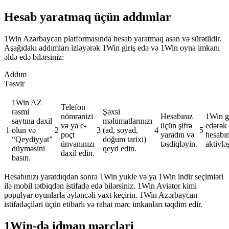
Hesab yaratmaq üçün addımlar
1Win Azərbaycan platformasında hesab yaratmaq asan və sürətlidir.
Aşağıdakı addımları izləyərək 1Win giriş edə və 1Win oyna imkanı
əldə edə bilərsiniz:
Addım
Təsvir
1Win AZ
Telefon
rəsmi
Şəxsi
nömrənizi
Hesabınız
1Win gi
saytına daxil
məlumatlarınızı
və ya e-
üçün şifrə
edərək
1
olun və
2
3
(ad, soyad,
4
5
poçt
yaradın və
hesabın
“Qeydiyyat”
doğum tarixi)
ünvanınızı
təsdiqləyin.
aktivlə
düyməsini
qeyd edin.
daxil edin.
basın.
Hesabınızı yaratdıqdan sonra 1Win yukle və ya 1Win indir seçimləri
ilə mobil tətbiqdən istifadə edə bilərsiniz. 1Win Aviator kimi
populyar oyunlarla əyləncəli vaxt keçirin. 1Win Azərbaycan
istifadəçiləri üçün etibarlı və rahat mərc imkanları təqdim edir.
1Win-də idman mərcləri