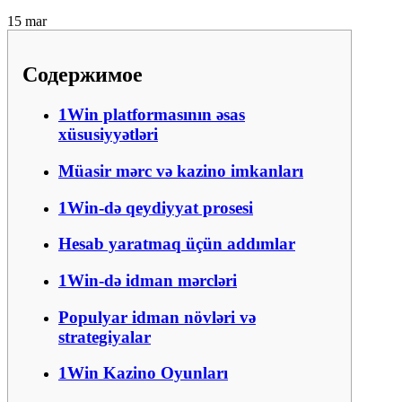
15
mar
Содержимое
1Win platformasının əsas
xüsusiyyətləri
Müasir mərc və kazino imkanları
1Win-də qeydiyyat prosesi
Hesab yaratmaq üçün addımlar
1Win-də idman mərcləri
Populyar idman növləri və
strategiyalar
1Win Kazino Oyunları