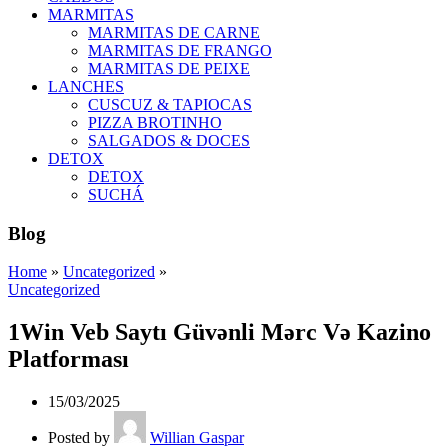
MARMITAS
MARMITAS DE CARNE
MARMITAS DE FRANGO
MARMITAS DE PEIXE
LANCHES
CUSCUZ & TAPIOCAS
PIZZA BROTINHO
SALGADOS & DOCES
DETOX
DETOX
SUCHÁ
Blog
Home
»
Uncategorized
»
Uncategorized
1Win Veb Saytı Güvənli Mərc Və Kazino
Platforması
15/03/2025
Posted by
Willian Gaspar