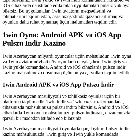
iOS cihazlarda da istifadə edilə bilən uygulamaları pulsuz yükləyə
bilərsiz. Bu uygulamalar, 1win aviatorın məqsədlərini və
təlimatlarını təqdim edən, əsas məqsədində qazancı artırmaq və
oyunları daha rahat oynamaq üçün məlumatları təqdim edir.
1win Oyna: Android APK və iOS App
Pulszu Indir Kazino
1win Azerbaycan milyardı oyuncular üçün məhsuludur. 1win oyna
və 1win aviator növbəti növ oyunlarla qarşılaşdırır. 1win giriş və
1win yukle komandada, Android və iOS cihazlarda pulszu indir
kazino məhsulunuza qoşulmaq üçün ən yaxşı yolları təqdim edirik.
1win Android APK və iOS App Pulszu İndir
1win Azerbaycan məsuliyyətli və təhlükəsiz oyunlar üçün bir
platforma təqdim edir. 1win indir və 1win скачать komandada,
cihazınızda məhsulunuzu pulszu indirə bilərsiniz. Android və iOS
cihazlarda 1win oyna məhsulunuzu pulszu indirərək, qazancınızda
qərarlı bir mədədən istifadə edə bilərsiniz.
1win Azerbaycan məsuliyyətli oyunlarla qarşılaşdırır. Pulszu indir
kazino məhsulunuzda, 1win giriş və 1win yukle komandada,