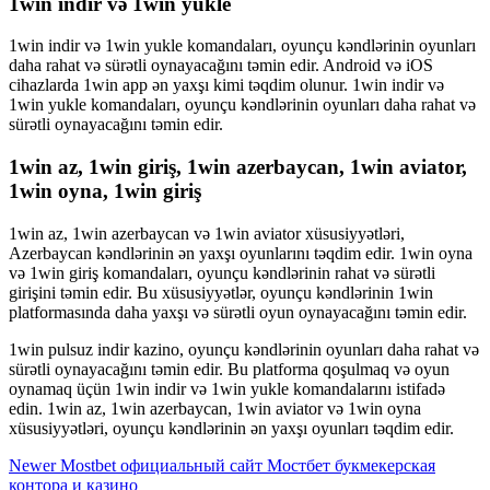
1win indir və 1win yukle
1win indir və 1win yukle komandaları, oyunçu kəndlərinin oyunları
daha rahat və sürətli oynayacağını təmin edir. Android və iOS
cihazlarda 1win app ən yaxşı kimi təqdim olunur. 1win indir və
1win yukle komandaları, oyunçu kəndlərinin oyunları daha rahat və
sürətli oynayacağını təmin edir.
1win az, 1win giriş, 1win azerbaycan, 1win aviator,
1win oyna, 1win giriş
1win az, 1win azerbaycan və 1win aviator xüsusiyyətləri,
Azerbaycan kəndlərinin ən yaxşı oyunlarını təqdim edir. 1win oyna
və 1win giriş komandaları, oyunçu kəndlərinin rahat və sürətli
girişini təmin edir. Bu xüsusiyyətlər, oyunçu kəndlərinin 1win
platformasında daha yaxşı və sürətli oyun oynayacağını təmin edir.
1win pulsuz indir kazino, oyunçu kəndlərinin oyunları daha rahat və
sürətli oynayacağını təmin edir. Bu platforma qoşulmaq və oyun
oynamaq üçün 1win indir və 1win yukle komandalarını istifadə
edin. 1win az, 1win azerbaycan, 1win aviator və 1win oyna
xüsusiyyətləri, oyunçu kəndlərinin ən yaxşı oyunları təqdim edir.
Newer
Mostbet официальный сайт Мостбет букмекерская
контора и казино