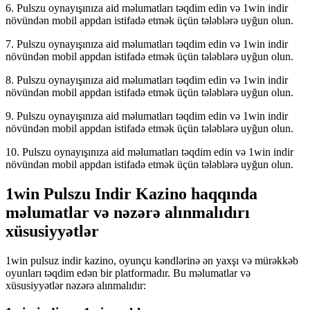
6. Pulszu oynayışınıza aid məlumatları təqdim edin və 1win indir
növündən mobil appdan istifadə etmək üçün tələblərə uyğun olun.
7. Pulszu oynayışınıza aid məlumatları təqdim edin və 1win indir
növündən mobil appdan istifadə etmək üçün tələblərə uyğun olun.
8. Pulszu oynayışınıza aid məlumatları təqdim edin və 1win indir
növündən mobil appdan istifadə etmək üçün tələblərə uyğun olun.
9. Pulszu oynayışınıza aid məlumatları təqdim edin və 1win indir
növündən mobil appdan istifadə etmək üçün tələblərə uyğun olun.
10. Pulszu oynayışınıza aid məlumatları təqdim edin və 1win indir
növündən mobil appdan istifadə etmək üçün tələblərə uyğun olun.
1win Pulszu Indir Kazino haqqında
məlumatlar və nəzərə alınmalıdırı
xüsusiyyətlər
1win pulsuz indir kazino, oyunçu kəndlərinə ən yaxşı və mürəkkəb
oyunları təqdim edən bir platformadır. Bu məlumatlar və
xüsusiyyətlər nəzərə alınmalıdır: