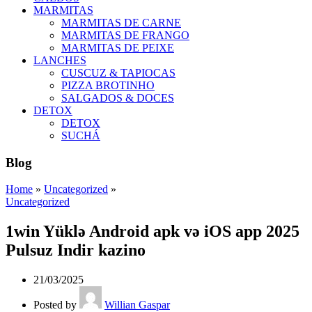
MARMITAS
MARMITAS DE CARNE
MARMITAS DE FRANGO
MARMITAS DE PEIXE
LANCHES
CUSCUZ & TAPIOCAS
PIZZA BROTINHO
SALGADOS & DOCES
DETOX
DETOX
SUCHÁ
Blog
Home
»
Uncategorized
»
Uncategorized
1win Yüklə Android apk və iOS app 2025
Pulsuz Indir kazino
21/03/2025
Posted by
Willian Gaspar