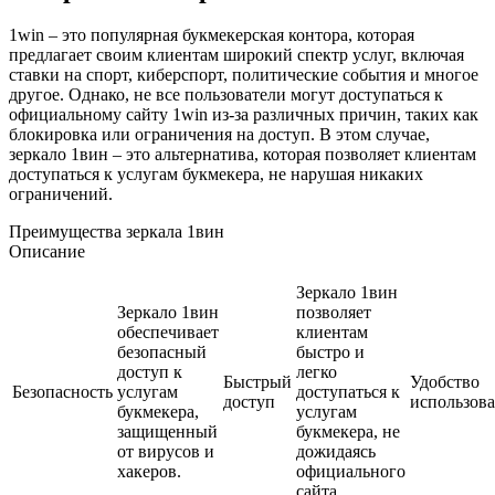
1win – это популярная букмекерская контора, которая
предлагает своим клиентам широкий спектр услуг, включая
ставки на спорт, киберспорт, политические события и многое
другое. Однако, не все пользователи могут доступаться к
официальному сайту 1win из-за различных причин, таких как
блокировка или ограничения на доступ. В этом случае,
зеркало 1вин – это альтернатива, которая позволяет клиентам
доступаться к услугам букмекера, не нарушая никаких
ограничений.
Преимущества зеркала 1вин
Описание
Зеркало 1вин
Зеркало 1вин
позволяет
обеспечивает
клиентам
безопасный
быстро и
доступ к
легко
Быстрый
Удобство
Безопасность
услугам
доступаться к
доступ
использов
букмекера,
услугам
защищенный
букмекера, не
от вирусов и
дожидаясь
хакеров.
официального
сайта.