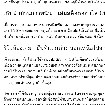
แข่งขันทุกประเภท ลูกค้าทุกคนจะกลายเป็นผู้มีส่วนร่วมในโ
เดิมพันบ้านการพนัน – เล่นสล็อตออนไลน์เ
เมื่อตรวจสอบแพลตฟอร์มการเดิมพัน เหล่ากองหน้าทุกคนจะต้องปร
แรกให้ 5% ของยอดขาดทุนทั้งหมด จากนั้นเปอร์เซ็นต์จะเพิ่มเป็น
พันทั้งหมดที่ออก รวมถึงการเดิมพันที่ชนะด้วย สล็อตแยกตัวใดๆ ก
รีวิวห้องเกม : ธีมที่แตกต่าง นอกเหนือ
เจ้าของสมาร์ทโฟนที่ใช้ระบบปฏิบัติการ iOS ไม่ต้องกังวลเรื่
เพื่อความสนุกสนานและเริ่มรับเงินจริงจากวงล้อที่หมุน สุขภ
รวมไว้ในการแสดงบนเว็บไซต์เกมอย่างเป็นทางการของบริษัทการพ
พอ เพราะท้ายที่สุดแล้ว บุคคลภายนอกก็หวังว่าจะบอกเล่าปัญหาที่
Instagram สำหรับลูกค้าขั้นสูง
กิจกรรมที่ได้รับอนุญาตของผู้ประกอบการได้รับการควบคุมด
ล้างความสนุกและผลลัพธ์ที่ซื่อสัตย์ที่รับประกันจะทำให้คุณส