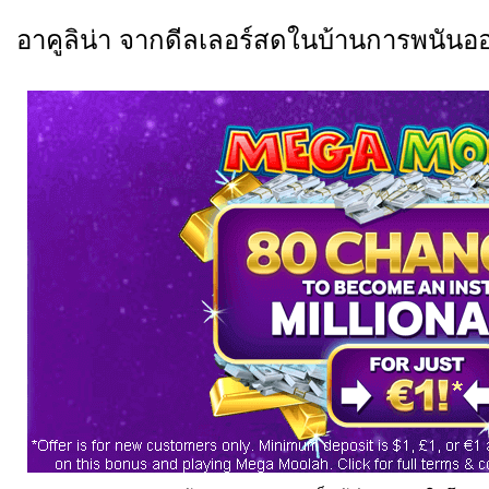
อาคูลิน่า จากดีลเลอร์สดในบ้านการพนันอ