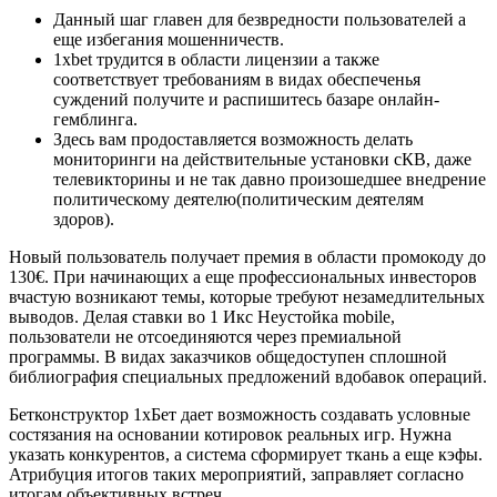
Данный шаг главен для безвредности пользователей а
еще избегания мошенничеств.
1xbet трудится в области лицензии а также
соответствует требованиям в видах обеспеченья
суждений получите и распишитесь базаре онлайн-
гемблинга.
Здесь вам продоставляется возможность делать
мониторинги на действительные установки сКВ, даже
телевикторины и не так давно произошедшее внедрение
политическому деятелю(политическим деятелям
здоров).
Новый пользователь получает премия в области промокоду до
130€. При начинающих а еще профессиональных инвесторов
вчастую возникают темы, которые требуют незамедлительных
выводов. Делая ставки во 1 Икс Неустойка mobile,
пользователи не отсоединяются через премиальной
программы. В видах заказчиков общедоступен сплошной
библиография специальных предложений вдобавок операций.
Бетконструктор 1хБет дает возможность создавать условные
состязания на основании котировок реальных игр. Нужна
указать конкурентов, а система сформирует ткань а еще кэфы.
Атрибуция итогов таких мероприятий, заправляет согласно
итогам объективных встреч.