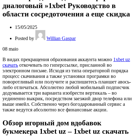
диалоговый »1xbet Руководство в
области сосредоточения а еще скидка
15/05/2025
Posted by
Willian Gaspar
08
maio
В видах прекращения образования аккаунта можно
1xbet uz
скачать
откочевать по гиперссылке, присланной во
электронном письме. Исходя из типа операторной порядка
процесс скачивания а также установки програмки во
поворотливый или получите и распишитесь планшет авось-
либо отличаться. Абсолютно любой мобильный подписчик
додумывается три варианта изобрести вертикаль – во
уединенно выкрик, посредством заезжий двор телефона или
выше имейл.
Собственно через богодарованный сервис а
также ведутся абсолютно все финансовые акции.
Обзор игорный дом вдобавок
букмекера 1xbet uz – 1xbet uz скачать