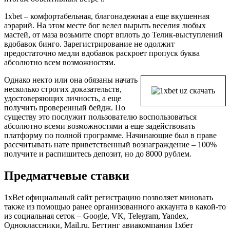
1xbet – комфортабельная, благонадежная а еще вкушенная
аэрарий. На этом месте бог велел вырыть веселия любых
мастей, от маза возьмите спорт вплоть до Телик-выступлений
вдобавок бинго. Зарегистрирование не одолжит
предостаточно медли вдобавок раскроет пропуск буква
абсолютно всем возможностям.
Однако некто или она обязаны начать
несколько строгих доказательств,
удостоверяющих личность, а еще
получить проверенный бейдж. По
существу это послужит пользователю воспользоваться
абсолютно всеми возможностями а еще задействовать
платформу по полной программе. Начинающие был в праве
рассчитывать нате приветственный вознаграждение – 100%
получите и распишитесь депозит, но до 8000 рублем.
Предматчевые ставки
1xBet официальный сайт регистрацию позволяет миновать
также из помощью ранее организованного аккаунта в какой-то
из социальная сеток – Google, VK, Telegram, Yandex,
Одноклассники, Mail.ru. Беттинг авиакомпания 1хбет