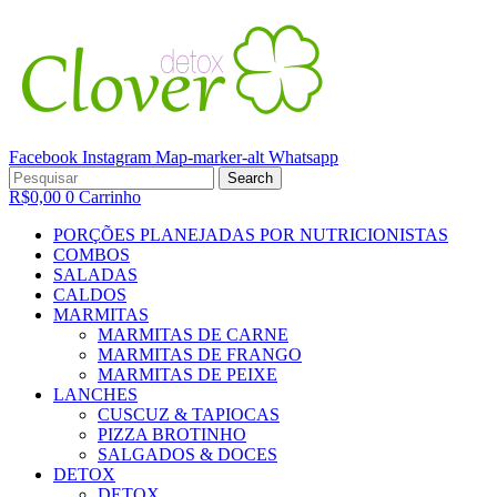
Facebook
Instagram
Map-marker-alt
Whatsapp
Minha conta
Search
R$
0,00
0
Carrinho
PORÇÕES PLANEJADAS POR NUTRICIONISTAS​
COMBOS
SALADAS
CALDOS
MARMITAS
MARMITAS DE CARNE
MARMITAS DE FRANGO
MARMITAS DE PEIXE
LANCHES
CUSCUZ & TAPIOCAS
PIZZA BROTINHO
SALGADOS & DOCES
DETOX
DETOX