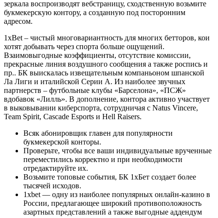
зеркала воспроизводят вебстраницу, сходственную возьмите
букмекерскую контору, а созданную под посторонним
адресом.
1xBet – чистый многовариантность для многих бетторов, кои
хотят добывать через спорта больше ощущений.
Взаимовыгодные коэффициенты, отсутствие комиссии,
прекрасные линия воздушного сообщения а также роспись и
пр.. БК выискалась извещательным компаньоном шпанской
Ла Лиги и италийской Серии A. Из наиболее звучных
партнерств – футбольные клубы «Барселона», «ПСЖ»
вдобавок «Лилль». В дополнение, контора активно участвует
в выковывании киберспорта, сотрудничая с Natus Vincere,
Team Spirit, Cascade Esports и Hell Raisers.
Всяк абонировщик главен для популярности
букмекерской конторы.
Проверьте, чтобы все ваши индивидуальные врученные
переместились корректно и при необходимости
отредактируйте их.
Возьмите топовые события, БК 1хБет создает более
тысячей исходов.
1xbet — одну из наиболее популярных онлайн-казино в
России, предлагающее широкий противоположность
азартных представлений а также выгодные аддендум