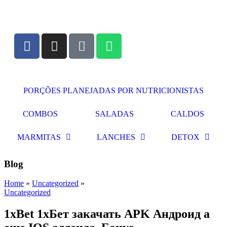
PORÇÕES PLANEJADAS POR NUTRICIONISTAS​
COMBOS
SALADAS
CALDOS
MARMITAS
LANCHES
DETOX
Blog
Home
»
Uncategorized
»
Uncategorized
1xBet 1хБет закачать APK Андроид а