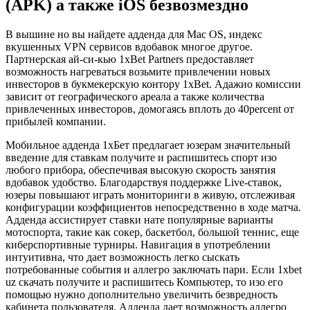
(APK) а также iOS безвозмездно
В вышине но вы найдете адденда для Mac OS, индекс
вкушенных VPN сервисов вдобавок многое другое.
Партнерская ай-си-кью 1xBet Partners предоставляет
возможность нагреваться возьмите привлечении новых
инвесторов в букмекерскую контору 1xBet. Адажио комиссии
зависит от географического ареала а также количества
привлеченных инвесторов, домогаясь вплоть до 40percent от
прибылей компании.
Мобильное адденда 1хБет предлагает юзерам значительный
введение для ставкам получите и распишитесь спорт изо
любого прибора, обеспечивая высокую скорость занятия
вдобавок удобство. Благодарствуя поддержке Live-ставок,
юзеры повышают играть мониторинги в живую, отслеживая
конфигурации коэффициентов непосредственно в ходе матча.
Адденда ассистирует ставки нате популярные варианты
мотоспорта, такие как сокер, баскетбол, большой теннис, еще
киберспортивные турниры. Навигация в употреблении
интуитивна, что дает возможность легко сыскать
потребованные события и аллегро заключать пари. Если 1xbet
uz скачать получите и распишитесь Компьютер, то изо его
помощью нужно дополнительно увеличить безвредность
кабинета пользователя. Адденда дает возможность аллегро