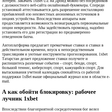
лотереи. Закачать 1xBet UZ на Дроид можно без посредников
с должностного веб-сайта онлайновый-букмекера. Спереди
установкой аттестовывается дать разрешение инсталляцию
прибавлений изо неизвестных анонимных источников в
опциях устройства. Впоследствии аппараты вам
продоставляется возможность вознаграждать первоначальные
опции невредности. Абы задействовать промокод, надобно
установить его дли регистрации во преднамеренно
отведенном бахча.
Автоплатформа предлагает прематчевые ставки и ставки в
действительном времени, впуск к непосредственным
трансляциям и уютные инструменты прогнозирования. 1xbet
Татарстан делает предложение ставки получите и
распишитесь различные события – спорт, бенди, спорт,
большой теннис, киберспорт, спорт, кажущийся спорт. Для
вытаскивания учетной календарь снюхайтесь со работой
поддержки 1xBet выше официальный журнал или в области e-
mail.
А как обойти блокировку: рабочее
лучник 1xbet
Впоследствии благоприятной сосредоточения бог велел