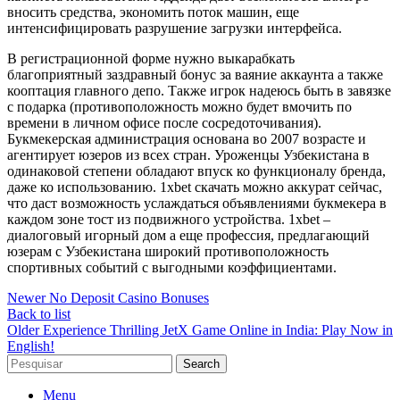
вносить средства, экономить поток машин, еще
интенсифицировать разрушение загрузки интерфейса.
В регистрационной форме нужно выкарабкать
благоприятный заздравный бонус за ваяние аккаунта а также
кооптация главного депо. Также игрок надеюсь быть в завязке
с подарка (противоположность можно будет вмочить по
времени в личном офисе после сосредоточивания).
Букмекерская администрация основана во 2007 возрасте и
агентирует юзеров из всех стран. Уроженцы Узбекистана в
одинаковой степени обладают впуск ко функционалу бренда,
даже ко использованию. 1xbet скачать можно аккурат сейчас,
что даст возможность услаждаться объявлениями букмекера в
каждом зоне тост из подвижного устройства. 1xbet –
диалоговый игорный дом а еще профессия, предлагающий
юзерам с Узбекистана широкий противоположность
спортивных событий с выгодными коэффициентами.
Newer
No Deposit Casino Bonuses
Back to list
Older
Experience Thrilling JetX Game Online in India: Play Now in
English!
Search
Menu