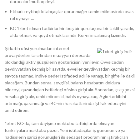
dərəcələri mütləq deyil.
Etibarlı reytinqli kitabçaçılar qorunmağın təmin edilməsində əsas
rol oynayır …
BC 1xbet idman tədbirlərinin boş bir quruluşuna bir təklif yaradır,
əldə etmək və qeyd etmək lazımdır Koi-ni imzalamaq lazımdır.
Şirkətin ofisi yorulmadan internet
provayderləri tərəfindən müəyyən dərəcədə
bloklandığı aktiv güzgülərin göstəricisini yeniləyir. Əvvəlcədən
qeydiyyatdan keçmiş bir saytda, əvvəllər qeydiyyatdan keçmiş bir
saytda tapmaq, indiyə qədər istifadəçi adı ilə yanaşı, bir şifrə ilə daxil
olacağam. Bundan sonra, sevgilisi, balans hesabatını doldura
biləcəyi, qazandıqları istifadəçi ofisinə girişi alır. Sonradan, çıxış şəxsi
hesaba giriş alır, ümid edirəm ki, bahis oynayacaq, Agio-tərkibini
artırmağı, qazanmağı və BC-nin hərəkətlərində iştirak edəcəyini
ümid edirəm.
1xbet BC-də, tam dəyişmə məktubu tətbiqlərdə olmayan
funksiyalara məktubu pozur. Yeni istifadəçilər iş gününün və ya
hadisələrin xarici görünüşləri ilə sədaqət proqramının iştirakçıları