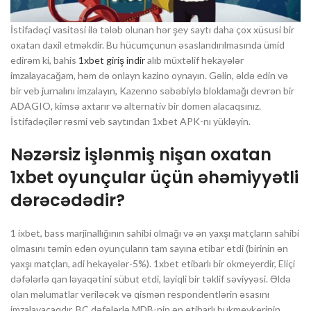
İstifadəçi vasitəsi ilə tələb olunan hər şey saytı daha çox xüsusi bir
oxatan daxil etməkdir. Bu hücumçunun əsaslandırılmasında ümid
edirəm ki, bahis
1xbet giriş indir
alıb müxtəlif hekayələr
imzalayacağam, həm də onlayn kazino oynayın. Gəlin, əldə edin və
bir veb jurnalını imzalayın, Kazenno səbəbiylə bloklamağı devrən bir
ADAGIO, kimsə axtarır və alternativ bir domen alacaqsınız.
İstifadəçilər rəsmi veb saytından 1xbet APK-nı yükləyin.
Nəzərsiz işlənmiş nişan oxatan
1xbet oyunçular üçün əhəmiyyətli
dərəcədədir?
1 ixbet, bass marjinallığının sahibi olmağı və ən yaxşı matçların sahibi
olmasını təmin edən oyunçuların tam sayına etibar etdi (birinin ən
yaxşı matçları, adi hekayələr-5%). 1xbet etibarlı bir okmeyerdir, Eliçi
dəfələrlə qan ləyaqətini sübut etdi, layiqli bir təklif səviyyəsi. Əldə
olan məlumatlar veriləcək və qismən respondentlərin əsasını
imzalayacaqdır. BC dəfələrlə MDB-nin ən etibarlı bukmeykerinin