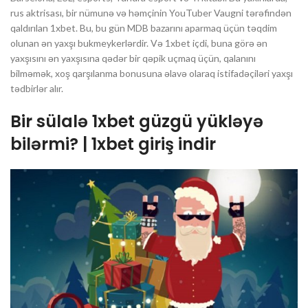
rus aktrisası, bir nümunə və həmçinin YouTuber Vaugni tərəfindən
qaldırılan 1xbet. Bu, bu gün MDB bazarını aparmaq üçün təqdim
olunan ən yaxşı bukmeykerlərdir. Və 1xbet içdi, buna görə ən
yaxşısını ən yaxşısına qədər bir qəpik uçmaq üçün, qalanını
bilməmək, xoş qarşılanma bonusuna əlavə olaraq istifadəçiləri yaxşı
tədbirlər alır.
Bir sülalə 1xbet güzgü yükləyə
bilərmi? | 1xbet giriş indir