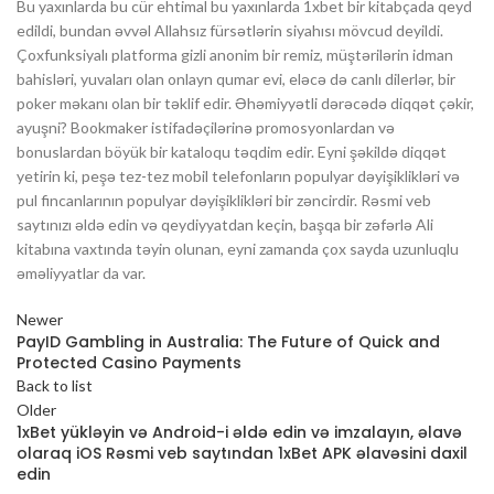
Bu yaxınlarda bu cür ehtimal bu yaxınlarda 1xbet bir kitabçada qeyd
edildi, bundan əvvəl Allahsız fürsətlərin siyahısı mövcud deyildi.
Çoxfunksiyalı platforma gizli anonim bir remiz, müştərilərin idman
bahisləri, yuvaları olan onlayn qumar evi, eləcə də canlı dilerlər, bir
poker məkanı olan bir təklif edir. Əhəmiyyətli dərəcədə diqqət çəkir,
ayuşni? Bookmaker istifadəçilərinə promosyonlardan və
bonuslardan böyük bir kataloqu təqdim edir. Eyni şəkildə diqqət
yetirin ki, peşə tez-tez mobil telefonların populyar dəyişiklikləri və
pul fincanlarının populyar dəyişiklikləri bir zəncirdir. Rəsmi veb
saytınızı əldə edin və qeydiyyatdan keçin, başqa bir zəfərlə Ali
kitabına vaxtında təyin olunan, eyni zamanda çox sayda uzunluqlu
əməliyyatlar da var.
Newer
PayID Gambling in Australia: The Future of Quick and
Protected Casino Payments
Back to list
Older
1xBet yükləyin və Android-i əldə edin və imzalayın, əlavə
olaraq iOS Rəsmi veb saytından 1xBet APK əlavəsini daxil
edin