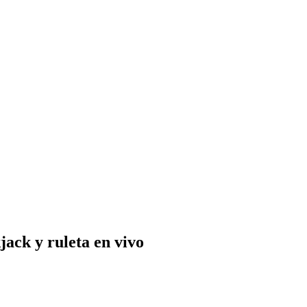
jack y ruleta en vivo