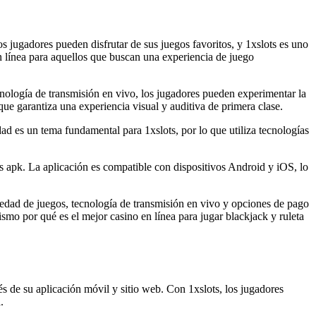
s jugadores pueden disfrutar de sus juegos favoritos, y 1xslots es uno
n línea para aquellos que buscan una experiencia de juego
ecnología de transmisión en vivo, los jugadores pueden experimentar la
que garantiza una experiencia visual y auditiva de primera clase.
dad es un tema fundamental para 1xslots, por lo que utiliza tecnologías
ts apk. La aplicación es compatible con dispositivos Android y iOS, lo
iedad de juegos, tecnología de transmisión en vivo y opciones de pago
mismo por qué es el mejor casino en línea para jugar blackjack y ruleta
és de su aplicación móvil y sitio web. Con 1xslots, los jugadores
.