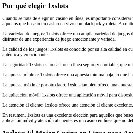
Por qué elegir 1xslots
Cuando se trata de elegir un casino en línea, es importante considerar 
aquellos que buscan un casino en vivo con blackjack y ruleta. A conti
La variedad de juegos: 1xslots ofrece una amplia variedad de juegos d
disfrutar de una experiencia de juego emocionante y variada.
La calidad de los juegos: 1xslots es conocido por su alta calidad en c
auténtica y emocionante.
La seguridad: 1xslots es un casino en línea seguro y confiable, que ut
La apuesta mínima: 1xslots ofrece una apuesta mínima baja, lo que ha
La apuesta máxima: por otro lado, 1xslots también ofrece una apuesta
La aplicación móvil: 1xslots ofrece una aplicación móvil para disposi
La atención al cliente: 1xslots ofrece una atención al cliente excelen
En resumen, 1xslots es una excelente elección para aquellos que busc
aplicación móvil y atención al cliente, es un casino en línea que no de