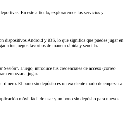
eportivas. En este artículo, exploraremos los servicios y
con dispositivos Android y iOS, lo que significa que puedes jugar en
gar a tus juegos favoritos de manera rápida y sencilla.
ciar Sesión”. Luego, introduce tus credenciales de acceso (correo
 para empezar a jugar.
itar dinero. El bono sin depósito es un excelente modo de empezar a
aplicación móvil fácil de usar y un bono sin depósito para nuevos