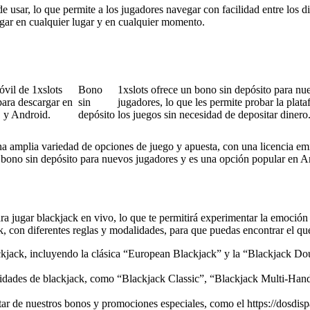
 de usar, lo que permite a los jugadores navegar con facilidad entre los
ugar en cualquier lugar y en cualquier momento.
óvil de 1xslots
Bono
1xslots ofrece un bono sin depósito para nu
para descargar en
sin
jugadores, lo que les permite probar la plat
S y Android.
depósito
los juegos sin necesidad de depositar dinero
na amplia variedad de opciones de juego y apuesta, con una licencia em
 bono sin depósito para nuevos jugadores y es una opción popular en A
a jugar blackjack en vivo, lo que te permitirá experimentar la emoción 
 con diferentes reglas y modalidades, para que puedas encontrar el que
ackjack, incluyendo la clásica “European Blackjack” y la “Blackjack Do
idades de blackjack, como “Blackjack Classic”, “Blackjack Multi-Hand
r de nuestros bonos y promociones especiales, como el https://dosdisp