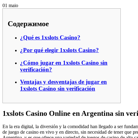
01
maio
Содержимое
¿Qué es 1xslots Casino?
¿Por qué elegir 1xslots Casino?
¿Cómo jugar en 1xslots Casino sin
verificación?
Ventajas y desventajas de jugar en
1xslots Casino sin verificación
1xslots Casino Online en Argentina sin ver
En la era digital, la diversión y la comodidad han llegado a ser funda
de juego de casino en vivo y en directo, sin necesidad de tener que pr
Argentina, y es que ofrece una variedad de juegos de casino de alta c