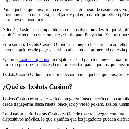
Para aquellos que buscan una experiencia de juego de casino en vivo y 
tragamonedas hasta ruleta, blackjack y poker, pasando por video póker
para nuevos jugadores.
Además, 1xslots es compatible con dispositivos móviles, lo que signifi
también ofrece una versión de escritorio para PC y Mac. Y, por supues
En resumen, 1xslots Casino Online es la mejor elección para aquellos 
juegos, opciones de pago y servicio al cliente de primera clase, es la
Y, como
1xslots argentina
un regalo especial para los nuevos jugadore
ti mismo por qué 1xslots es la mejor elección para aquellos que buscan
1xslots Casino Online: la mejor elección para aquellos que buscan di
¿Qué es 1xslots Casino?
1xslots Casino es un sitio web de juego en línea que ofrece una ampli
desde tragaperras hasta ruleta, blackjack y video pokers, 1xslots Casi
La plataforma de 1xslots Casino es fácil de usar y navegar, con una in
dispositivos móviles, lo que significa que los jugadores pueden disfru