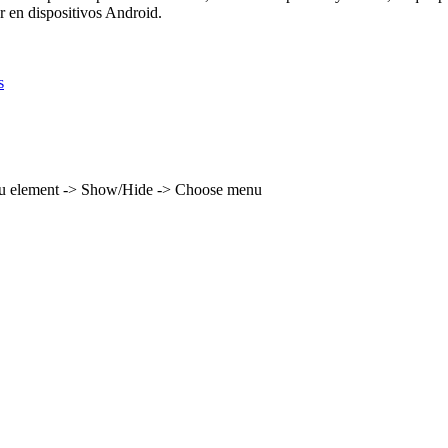
 en dispositivos Android.
s
enu element -> Show/Hide -> Choose menu