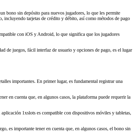
 un bono sin depósito para nuevos jugadores, lo que les permite
, incluyendo tarjetas de crédito y débito, así como métodos de pago
compatible con iOS y Android, lo que significa que los jugadores
 de juegos, fácil interfaz de usuario y opciones de pago, es el lugar
etalles importantes. En primer lugar, es fundamental registrar una
ener en cuenta que, en algunos casos, la plataforma puede requerir la
a aplicación 1xslots es compatible con dispositivos móviles y tabletas,
go, es importante tener en cuenta que, en algunos casos, el bono sin