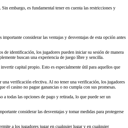
k. Sin embargo, es fundamental tener en cuenta las restricciones y
 importante considerar las ventajas y desventajas de esta opción antes
s de identificación, los jugadores pueden iniciar su sesión de manera
plemente buscan una experiencia de juego líbre y sencilla.
invertir capital propio. Esto es especialmente útil para aquellos que
una verificación efectiva. Al no tener una verificación, los jugadores
e que el casino no pague ganancias o no cumpla con sus promesas.
so a todas las opciones de pago y retirada, lo que puede ser un
mportante considerar las desventajas y tomar medidas para protegerse
rmite a los jugadores jugar en cualquier lugar y en cualquier