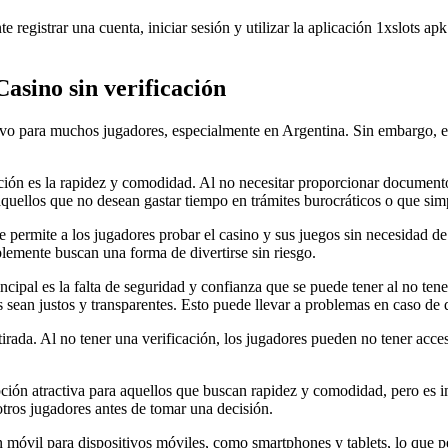
e registrar una cuenta, iniciar sesión y utilizar la aplicación 1xslots ap
Casino sin verificación
ctivo para muchos jugadores, especialmente en Argentina. Sin embargo, es
cación es la rapidez y comodidad. Al no necesitar proporcionar documento
aquellos que no desean gastar tiempo en trámites burocráticos o que sim
e permite a los jugadores probar el casino y sus juegos sin necesidad de 
emente buscan una forma de divertirse sin riesgo.
pal es la falta de seguridad y confianza que se puede tener al no tener 
s sean justos y transparentes. Esto puede llevar a problemas en caso d
tirada. Al no tener una verificación, los jugadores pueden no tener acce
pción atractiva para aquellos que buscan rapidez y comodidad, pero es i
 otros jugadores antes de tomar una decisión.
móvil para dispositivos móviles, como smartphones y tablets, lo que pe