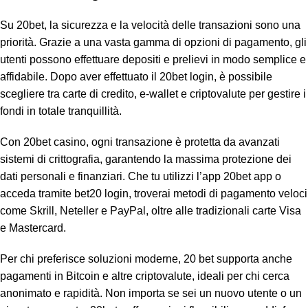
Su 20bet, la sicurezza e la velocità delle transazioni sono una
priorità. Grazie a una vasta gamma di opzioni di pagamento, gli
utenti possono effettuare depositi e prelievi in modo semplice e
affidabile. Dopo aver effettuato il 20bet login, è possibile
scegliere tra carte di credito, e-wallet e criptovalute per gestire i
fondi in totale tranquillità.
Con 20bet casino, ogni transazione è protetta da avanzati
sistemi di crittografia, garantendo la massima protezione dei
dati personali e finanziari. Che tu utilizzi l’app 20bet app o
acceda tramite bet20 login, troverai metodi di pagamento veloci
come Skrill, Neteller e PayPal, oltre alle tradizionali carte Visa
e Mastercard.
Per chi preferisce soluzioni moderne, 20 bet supporta anche
pagamenti in Bitcoin e altre criptovalute, ideali per chi cerca
anonimato e rapidità. Non importa se sei un nuovo utente o un