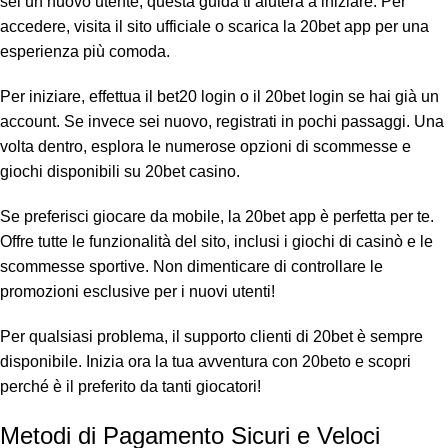
sei un nuovo utente, questa guida ti aiuterà a iniziare. Per
accedere, visita il sito ufficiale o scarica la 20bet app per una
esperienza più comoda.
Per iniziare, effettua il bet20 login o il 20bet login se hai già un
account. Se invece sei nuovo, registrati in pochi passaggi. Una
volta dentro, esplora le numerose opzioni di scommesse e
giochi disponibili su 20bet casino.
Se preferisci giocare da mobile, la 20bet app è perfetta per te.
Offre tutte le funzionalità del sito, inclusi i giochi di casinò e le
scommesse sportive. Non dimenticare di controllare le
promozioni esclusive per i nuovi utenti!
Per qualsiasi problema, il supporto clienti di 20bet è sempre
disponibile. Inizia ora la tua avventura con 20beto e scopri
perché è il preferito da tanti giocatori!
Metodi di Pagamento Sicuri e Veloci