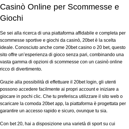
Casinò Online per Scommesse e
Giochi
Se sei alla ricerca di una piattaforma affidabile e completa per
scommesse sportive e giochi da casinò,
20bet
è la scelta
ideale. Conosciuto anche come 20bet casino o 20 bet, questo
sito offre un’esperienza di gioco senza pari, combinando una
vasta gamma di opzioni di scommesse con un casinò online
ricco di divertimento.
Grazie alla possibilità di effettuare il 20bet login, gli utenti
possono accedere facilmente ai propri account e iniziare a
giocare in pochi clic. Che tu preferisca utilizzare il sito web o
scaricare la comoda 20bet app, la piattaforma è progettata per
garantire un accesso rapido e sicuro, ovunque tu sia.
Con bet 20, hai a disposizione una varietà di sport su cui